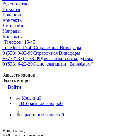
Руководство
Новости
Вакансии
Контакты
Лицензии
Награды
Контакты
Телефон: 15-45
Телефон: 15-45
Справочная Вивафарм
0 (533) 9-33-99
Справочная Вивафарм
+373 (533) 9-33-99
Для звонков из-за рубежа
0 (533) 6-22-20
Офис компании "Вивафарм"
Заказать звонок
Задать вопрос
Войти
Корзина
0
Избранные товары
0
Сравнение товаров
0
Ваш город
Всё Приднестровье