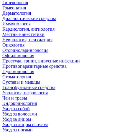
Гинекология
Гомеопатия
Дерматология
Диагностические средства
Иммунология
Кардиология, ангиология
Местные анестетики
Неврология, психиатрия
Онкология
Оториноларингология
Офтальмология
Простуда, грипп, вирусные инфекции
Противопаразитарные средства
Пульмонология
Стоматология
Суставы и мышцы
Трансфузионные средства
Урология, нефрология
Чаи и травы
Эндокринология
Уход за собой
Уход за волосами
Уход за лицом
Уход за лицом и телом
Уход за ногами