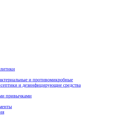
олитики
актериальные и противомикробные
септики и дезинфицирующие средства
ыми привычками
менты
ия