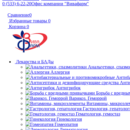
0 (533) 6-22-20
Офис компании "Вивафарм"
Сравнение
0
Избранные товары
0
Корзина
0
Лекарства и БАДы
Анальгетики, спазм
Аллергия
Антиб
Анти
Антигрибок
Борьба с вредн
Варикоз. Геморрой
Витамины, микроэле
Гастрология, гепатолог
Гематология, гемостаз
Гинекология
Гомеопатия
Дерматология