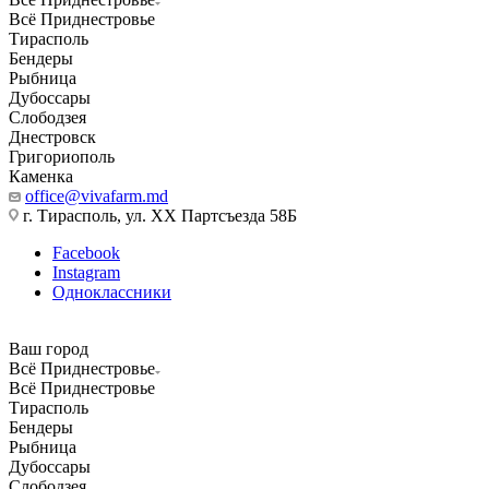
Всё Приднестровье
Тирасполь
Бендеры
Рыбница
Дубоссары
Слободзея
Днестровск
Григориополь
Каменка
office@vivafarm.md
г. Тирасполь, ул. ХХ Партсъезда 58Б
Facebook
Instagram
Одноклассники
Ваш город
Всё Приднестровье
Всё Приднестровье
Тирасполь
Бендеры
Рыбница
Дубоссары
Слободзея