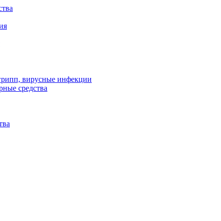
ства
ия
 грипп, вирусные инфекции
рные средства
тва