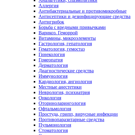
Анальгетики, спазмолитики
Аллергия
Антибактериальные и противомикробные
Антисептики и дезинфицирующие средства
Антигрибок
Борьба с вредными привычками
Варикоз. Геморрой
Витамины, микроэлементы
Гастрология, гепатология
Гематология, гемостаз
Гинекология
Гомеопатия
Дерматология
Диагностические средства
Иммунология
Кардиология, ангиология
Местные анестетики
Неврология, психиатрия
Онкология
Оториноларингология
Офтальмология
Простуда, грипп, вирусные инфекции
Противопаразитарные средства
Пульмонология
Стоматология