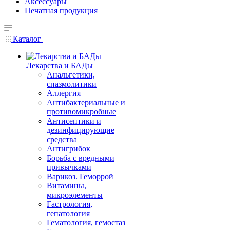
Аксессуары
Печатная продукция
Каталог
Лекарства и БАДы
Анальгетики,
спазмолитики
Аллергия
Антибактериальные и
противомикробные
Антисептики и
дезинфицирующие
средства
Антигрибок
Борьба с вредными
привычками
Варикоз. Геморрой
Витамины,
микроэлементы
Гастрология,
гепатология
Гематология, гемостаз