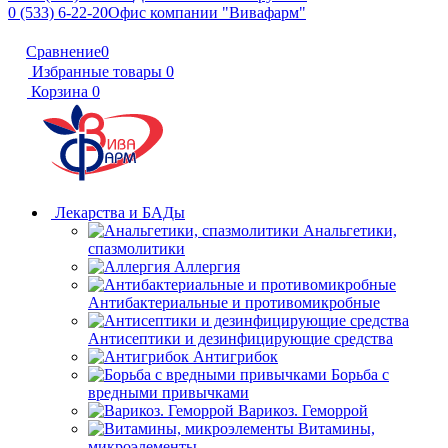
0 (533) 6-22-20
Офис компании "Вивафарм"
Сравнение
0
Избранные товары
0
Корзина
0
Лекарства и БАДы
Анальгетики,
спазмолитики
Аллергия
Антибактериальные и противомикробные
Антисептики и дезинфицирующие средства
Антигрибок
Борьба с
вредными привычками
Варикоз. Геморрой
Витамины,
микроэлементы