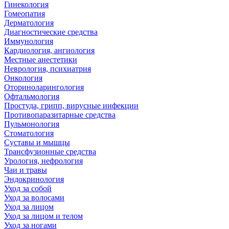
Гинекология
Гомеопатия
Дерматология
Диагностические средства
Иммунология
Кардиология, ангиология
Местные анестетики
Неврология, психиатрия
Онкология
Оториноларингология
Офтальмология
Простуда, грипп, вирусные инфекции
Противопаразитарные средства
Пульмонология
Стоматология
Суставы и мышцы
Трансфузионные средства
Урология, нефрология
Чаи и травы
Эндокринология
Уход за собой
Уход за волосами
Уход за лицом
Уход за лицом и телом
Уход за ногами