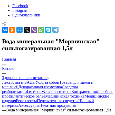
Facebook
Instagram
Одноклассники
Вода минеральная "Моршинская"
сильногазированная 1,5л
Главная
—
Каталог
—
Здоровое и спец. питание
Лекарства и БАДы
Уход за собой
Товары для мамы и
малышей
Декоративная косметика
Средства
реабилитации
Гигиена
Женская гигиена
Контрацепция
Лечебно-
профилактическое белье
Медицинская техника
Медицинские
изделия
Репелленты
Перевязочные средства
Шовный
материал
Аксессуары
Печатная продукция
—
Вода минеральная "Моршинская" сильногазированная 1,5л