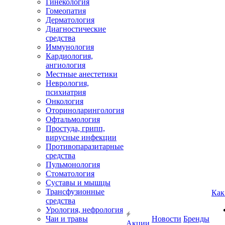
Гинекология
Гомеопатия
Дерматология
Диагностические
средства
Иммунология
Кардиология,
ангиология
Местные анестетики
Неврология,
психиатрия
Онкология
Оториноларингология
Офтальмология
Простуда, грипп,
вирусные инфекции
Противопаразитарные
средства
Пульмонология
Стоматология
Суставы и мышцы
Трансфузионные
Как
средства
Урология, нефрология
Чаи и травы
Новости
Бренды
Акции