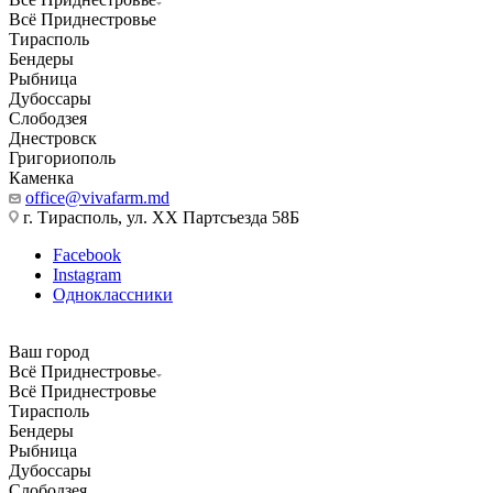
Всё Приднестровье
Тирасполь
Бендеры
Рыбница
Дубоссары
Слободзея
Днестровск
Григориополь
Каменка
office@vivafarm.md
г. Тирасполь, ул. ХХ Партсъезда 58Б
Facebook
Instagram
Одноклассники
Ваш город
Всё Приднестровье
Всё Приднестровье
Тирасполь
Бендеры
Рыбница
Дубоссары
Слободзея