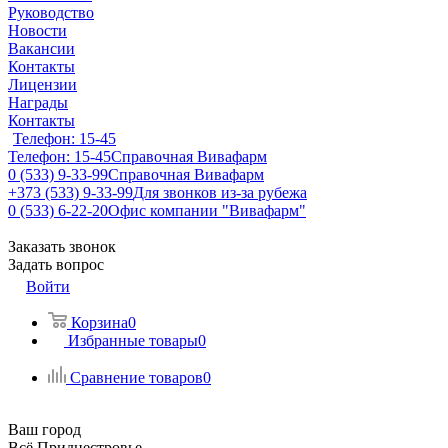
Руководство
Новости
Вакансии
Контакты
Лицензии
Награды
Контакты
Телефон: 15-45
Телефон: 15-45
Справочная Вивафарм
0 (533) 9-33-99
Справочная Вивафарм
+373 (533) 9-33-99
Для звонков из-за рубежа
0 (533) 6-22-20
Офис компании "Вивафарм"
Заказать звонок
Задать вопрос
Войти
Корзина
0
Избранные товары
0
Сравнение товаров
0
Ваш город
Всё Приднестровье