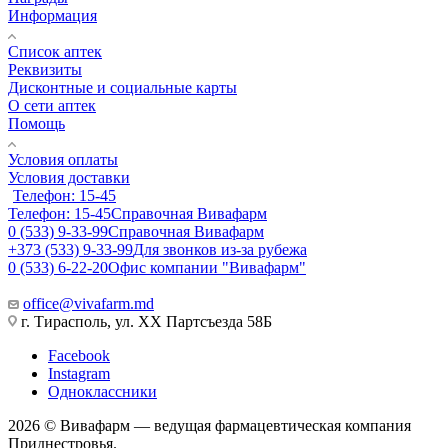
Информация
Список аптек
Реквизиты
Дисконтные и социальные карты
О сети аптек
Помощь
Условия оплаты
Условия доставки
Телефон: 15-45
Телефон: 15-45
Справочная Вивафарм
0 (533) 9-33-99
Справочная Вивафарм
+373 (533) 9-33-99
Для звонков из-за рубежа
0 (533) 6-22-20
Офис компании "Вивафарм"
office@vivafarm.md
г. Тирасполь, ул. ХХ Партсъезда 58Б
Facebook
Instagram
Одноклассники
2026 © Вивафарм — ведущая фармацевтическая компания
Приднестровья.