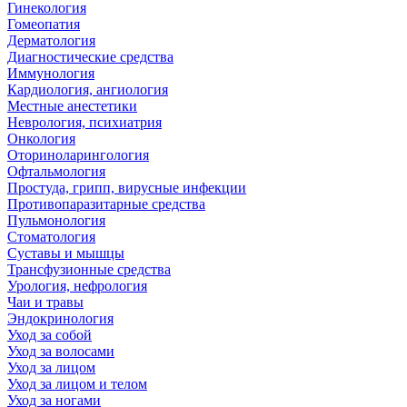
Гинекология
Гомеопатия
Дерматология
Диагностические средства
Иммунология
Кардиология, ангиология
Местные анестетики
Неврология, психиатрия
Онкология
Оториноларингология
Офтальмология
Простуда, грипп, вирусные инфекции
Противопаразитарные средства
Пульмонология
Стоматология
Суставы и мышцы
Трансфузионные средства
Урология, нефрология
Чаи и травы
Эндокринология
Уход за собой
Уход за волосами
Уход за лицом
Уход за лицом и телом
Уход за ногами