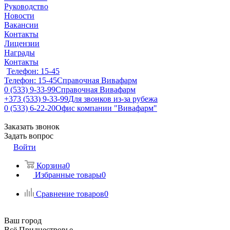
Руководство
Новости
Вакансии
Контакты
Лицензии
Награды
Контакты
Телефон: 15-45
Телефон: 15-45
Справочная Вивафарм
0 (533) 9-33-99
Справочная Вивафарм
+373 (533) 9-33-99
Для звонков из-за рубежа
0 (533) 6-22-20
Офис компании "Вивафарм"
Заказать звонок
Задать вопрос
Войти
Корзина
0
Избранные товары
0
Сравнение товаров
0
Ваш город
Всё Приднестровье