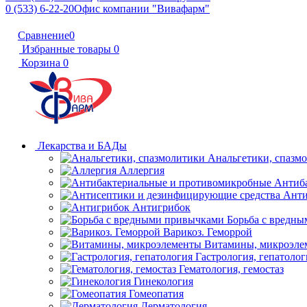
0 (533) 6-22-20
Офис компании "Вивафарм"
Сравнение
0
Избранные товары
0
Корзина
0
Лекарства и БАДы
Анальгетики, спазм
Аллергия
Антиб
Анти
Антигрибок
Борьба с вредн
Варикоз. Геморрой
Витамины, микроэле
Гастрология, гепатолог
Гематология, гемостаз
Гинекология
Гомеопатия
Дерматология