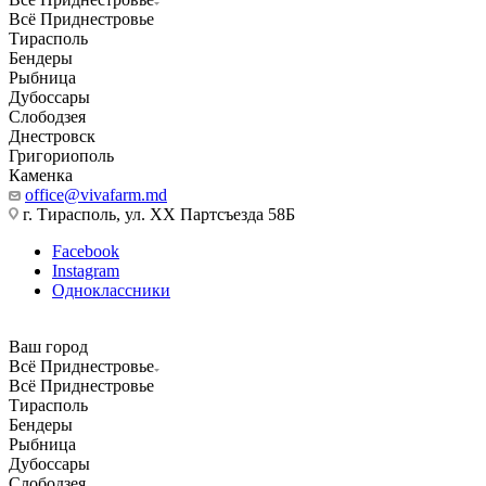
Всё Приднестровье
Тирасполь
Бендеры
Рыбница
Дубоссары
Слободзея
Днестровск
Григориополь
Каменка
office@vivafarm.md
г. Тирасполь, ул. ХХ Партсъезда 58Б
Facebook
Instagram
Одноклассники
Ваш город
Всё Приднестровье
Всё Приднестровье
Тирасполь
Бендеры
Рыбница
Дубоссары
Слободзея