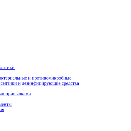
олитики
актериальные и противомикробные
септики и дезинфицирующие средства
ыми привычками
менты
ия