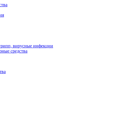
ства
ия
 грипп, вирусные инфекции
рные средства
тва