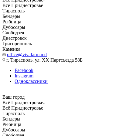
Всё Приднестровье
Тирасполь
Бендеры
Рыбница
Дубоссары
Слободзея
Днестровск
Григориополь
Каменка
office@vivafarm.md
г. Тирасполь, ул. ХХ Партсъезда 58Б
Facebook
Instagram
Одноклассники
Ваш город
Всё Приднестровье
Всё Приднестровье
Тирасполь
Бендеры
Рыбница
Дубоссары
Слободзея