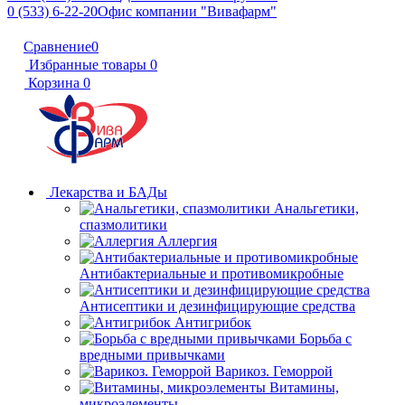
0 (533) 6-22-20
Офис компании "Вивафарм"
Сравнение
0
Избранные товары
0
Корзина
0
Лекарства и БАДы
Анальгетики,
спазмолитики
Аллергия
Антибактериальные и противомикробные
Антисептики и дезинфицирующие средства
Антигрибок
Борьба с
вредными привычками
Варикоз. Геморрой
Витамины,
микроэлементы