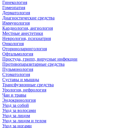
Гинекология
Гомеопатия
Дерматология
Диагностические средства
Иммунология
Кардиология, ангиология
Местные анестетики
Неврология, психиатрия
Онкология
Оториноларингология
Офтальмология
Простуда, грипп, вирусные инфекции
Противопаразитарные средства
Пульмонология
Стоматология
Суставы и мышцы
Трансфузионные средства
Урология, нефрология
Чаи и травы
Эндокринология
Уход за собой
Уход за волосами
Уход за лицом
Уход за лицом и телом
Уход за ногами