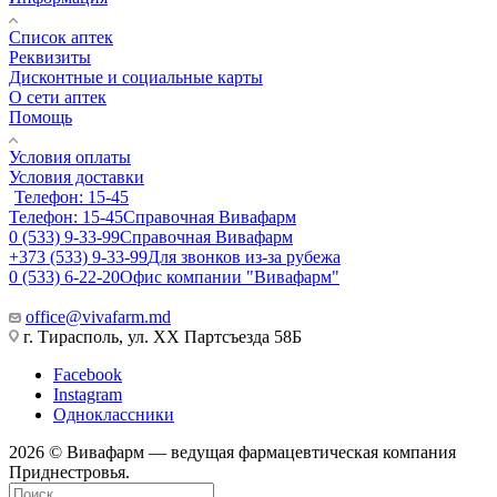
Список аптек
Реквизиты
Дисконтные и социальные карты
О сети аптек
Помощь
Условия оплаты
Условия доставки
Телефон: 15-45
Телефон: 15-45
Справочная Вивафарм
0 (533) 9-33-99
Справочная Вивафарм
+373 (533) 9-33-99
Для звонков из-за рубежа
0 (533) 6-22-20
Офис компании "Вивафарм"
office@vivafarm.md
г. Тирасполь, ул. ХХ Партсъезда 58Б
Facebook
Instagram
Одноклассники
2026 © Вивафарм — ведущая фармацевтическая компания
Приднестровья.