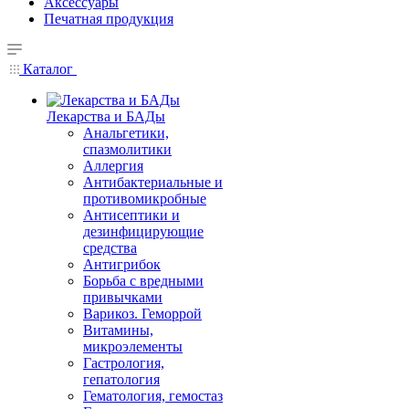
Аксессуары
Печатная продукция
Каталог
Лекарства и БАДы
Анальгетики,
спазмолитики
Аллергия
Антибактериальные и
противомикробные
Антисептики и
дезинфицирующие
средства
Антигрибок
Борьба с вредными
привычками
Варикоз. Геморрой
Витамины,
микроэлементы
Гастрология,
гепатология
Гематология, гемостаз