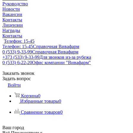
Руководство
Новости
Вакансии
Контакты
Лицензии
Награды
Контакты
Телефон: 15-45
Телефон: 15-45
Справочная Вивафарм
0 (533) 9-33-99
Справочная Вивафарм
+373 (533) 9-33-99
Для звонков из-за рубежа
0 (533) 6-22-20
Офис компании "Вивафарм"
Заказать звонок
Задать вопрос
Войти
Корзина
0
Избранные товары
0
Сравнение товаров
0
Ваш город
Всё Приднестровье