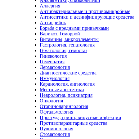
Анальгетики, спазмолитики
Аллергия
Антибактериальные и противомикробные
Антисептики и дезинфицирующие средства
Антигрибок
Борьба с вредными привычками
Варикоз. Геморрой
Витамины, микроэлементы
Гастрология, гепатология
Гематология, гемостаз
Гинекология
Гомеопатия
Дерматология
Диагностические средства
Иммунология
Кардиология, ангиология
Местные анестетики
Неврология, психиатрия
Онкология
Оториноларингология
Офтальмология
Простуда, грипп, вирусные инфекции
Противопаразитарные средства
Пульмонология
Стоматология