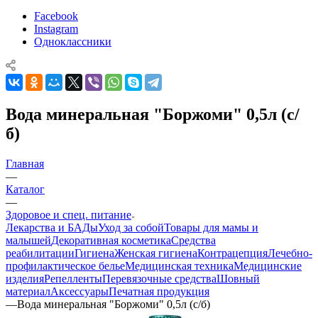
Facebook
Instagram
Одноклассники
Вода минеральная "Боржоми" 0,5л (с/
б)
Главная
—
Каталог
—
Здоровое и спец. питание
Лекарства и БАДы
Уход за собой
Товары для мамы и
малышей
Декоративная косметика
Средства
реабилитации
Гигиена
Женская гигиена
Контрацепция
Лечебно-
профилактическое белье
Медицинская техника
Медицинские
изделия
Репелленты
Перевязочные средства
Шовный
материал
Аксессуары
Печатная продукция
—
Вода минеральная "Боржоми" 0,5л (с/б)