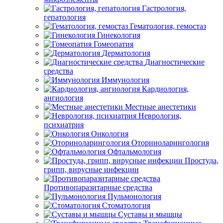
Гастрология,
гепатология
Гематология, гемостаз
Гинекология
Гомеопатия
Дерматология
Диагностические
средства
Иммунология
Кардиология,
ангиология
Местные анестетики
Неврология,
психиатрия
Онкология
Оториноларингология
Офтальмология
Простуда,
грипп, вирусные инфекции
Противопаразитарные средства
Пульмонология
Стоматология
Суставы и мышцы