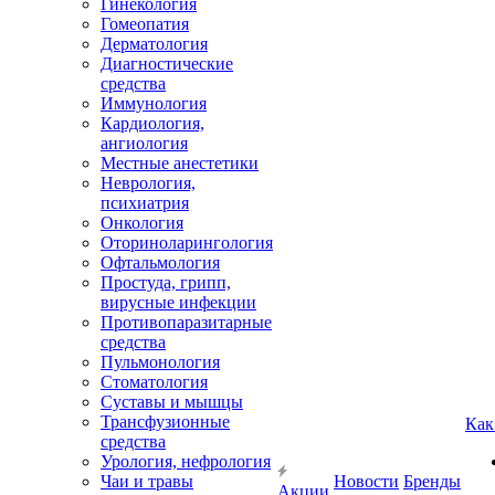
Гинекология
Гомеопатия
Дерматология
Диагностические
средства
Иммунология
Кардиология,
ангиология
Местные анестетики
Неврология,
психиатрия
Онкология
Оториноларингология
Офтальмология
Простуда, грипп,
вирусные инфекции
Противопаразитарные
средства
Пульмонология
Стоматология
Суставы и мышцы
Трансфузионные
Как
средства
Урология, нефрология
Чаи и травы
Новости
Бренды
Акции