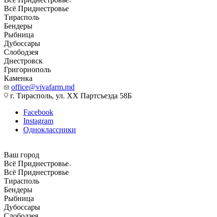
Всё Приднестровье
Тирасполь
Бендеры
Рыбница
Дубоссары
Слободзея
Днестровск
Григориополь
Каменка
office@vivafarm.md
г. Тирасполь, ул. ХХ Партсъезда 58Б
Facebook
Instagram
Одноклассники
Ваш город
Всё Приднестровье
Всё Приднестровье
Тирасполь
Бендеры
Рыбница
Дубоссары
Слободзея