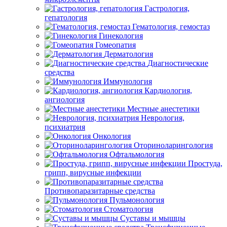
Гастрология,
гепатология
Гематология, гемостаз
Гинекология
Гомеопатия
Дерматология
Диагностические
средства
Иммунология
Кардиология,
ангиология
Местные анестетики
Неврология,
психиатрия
Онкология
Оториноларингология
Офтальмология
Простуда,
грипп, вирусные инфекции
Противопаразитарные средства
Пульмонология
Стоматология
Суставы и мышцы