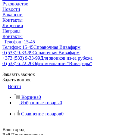
Руководство
Новости
Вакансии
Контакты
Лицензии
Награды
Контакты
Телефон: 15-45
Телефон: 15-45
Справочная Вивафарм
0 (533) 9-33-99
Справочная Вивафарм
+373 (533) 9-33-99
Для звонков из-за рубежа
0 (533) 6-22-20
Офис компании "Вивафарм"
Заказать звонок
Задать вопрос
Войти
Корзина
0
Избранные товары
0
Сравнение товаров
0
Ваш город
Всё Приднестровье