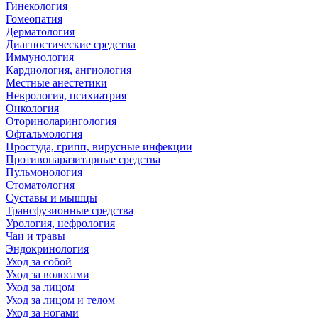
Гинекология
Гомеопатия
Дерматология
Диагностические средства
Иммунология
Кардиология, ангиология
Местные анестетики
Неврология, психиатрия
Онкология
Оториноларингология
Офтальмология
Простуда, грипп, вирусные инфекции
Противопаразитарные средства
Пульмонология
Стоматология
Суставы и мышцы
Трансфузионные средства
Урология, нефрология
Чаи и травы
Эндокринология
Уход за собой
Уход за волосами
Уход за лицом
Уход за лицом и телом
Уход за ногами