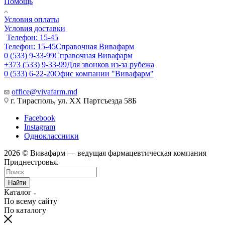
Помощь
Условия оплаты
Условия доставки
Телефон: 15-45
Телефон: 15-45
Справочная Вивафарм
0 (533) 9-33-99
Справочная Вивафарм
+373 (533) 9-33-99
Для звонков из-за рубежа
0 (533) 6-22-20
Офис компании "Вивафарм"
office@vivafarm.md
г. Тирасполь, ул. ХХ Партсъезда 58Б
Facebook
Instagram
Одноклассники
2026 © Вивафарм — ведущая фармацевтическая компания
Приднестровья.
Найти
Каталог
По всему сайту
По каталогу