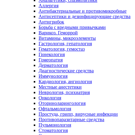
Анальгетики, спазмолитики
Аллергия
Антибактериальные и противомикробные
Антисептики и дезинфицирующие средства
Антигрибок
Борьба с вредными привычками
Варикоз. Геморрой
Витамины, микроэлементы
Гастрология, гепатология
Гематология, гемостаз
Гинекология
Гомеопатия
Дерматология
Диагностические средства
Иммунология
Кардиология, ангиология
Местные анестетики
Неврология, психиатрия
Онкология
Оториноларингология
Офтальмология
Простуда, грипп, вирусные инфекции
Противопаразитарные средства
Пульмонология
Стоматология