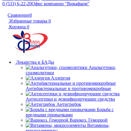
0 (533) 6-22-20
Офис компании "Вивафарм"
Сравнение
0
Избранные товары
0
Корзина
0
Лекарства и БАДы
Анальгетики,
спазмолитики
Аллергия
Антибактериальные и противомикробные
Антисептики и дезинфицирующие средства
Антигрибок
Борьба с
вредными привычками
Варикоз. Геморрой
Витамины,
микроэлементы