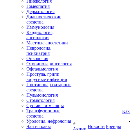
Гинекология
Гомеопатия
Дерматология
Диагностические
средства
Иммунология
Кардиология,
ангиология
Местные анестетики
Неврология,
психиатрия
Онкология
Оториноларингология
Офтальмология
Простуда, грипп,
вирусные инфекции
Противопаразитарные
средства
Пульмонология
Стоматология
Суставы и мышцы
Трансфузионные
Как
средства
Урология, нефрология
Чаи и травы
Новости
Бренды
Акции