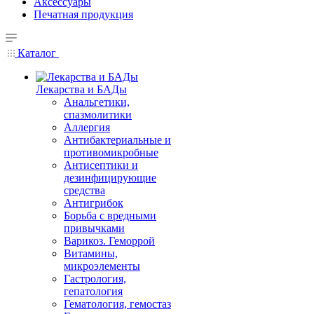
Аксессуары
Печатная продукция
Каталог
Лекарства и БАДы
Анальгетики,
спазмолитики
Аллергия
Антибактериальные и
противомикробные
Антисептики и
дезинфицирующие
средства
Антигрибок
Борьба с вредными
привычками
Варикоз. Геморрой
Витамины,
микроэлементы
Гастрология,
гепатология
Гематология, гемостаз