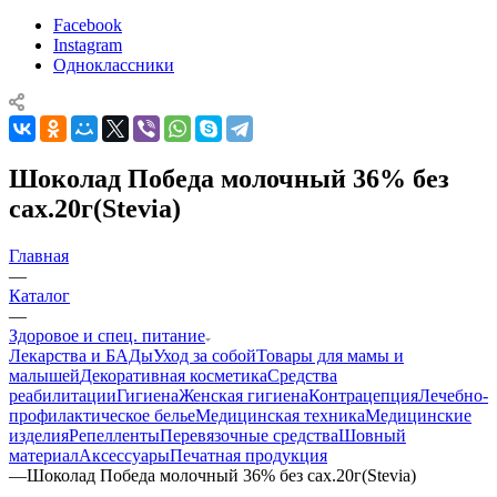
Facebook
Instagram
Одноклассники
Шоколад Победа молочный 36% без
сах.20г(Stevia)
Главная
—
Каталог
—
Здоровое и спец. питание
Лекарства и БАДы
Уход за собой
Товары для мамы и
малышей
Декоративная косметика
Средства
реабилитации
Гигиена
Женская гигиена
Контрацепция
Лечебно-
профилактическое белье
Медицинская техника
Медицинские
изделия
Репелленты
Перевязочные средства
Шовный
материал
Аксессуары
Печатная продукция
—
Шоколад Победа молочный 36% без сах.20г(Stevia)