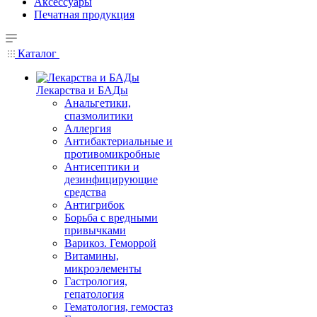
Аксессуары
Печатная продукция
Каталог
Лекарства и БАДы
Анальгетики,
спазмолитики
Аллергия
Антибактериальные и
противомикробные
Антисептики и
дезинфицирующие
средства
Антигрибок
Борьба с вредными
привычками
Варикоз. Геморрой
Витамины,
микроэлементы
Гастрология,
гепатология
Гематология, гемостаз