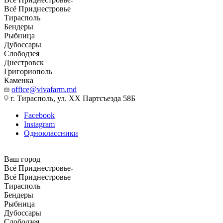
Всё Приднестровье
Тирасполь
Бендеры
Рыбница
Дубоссары
Слободзея
Днестровск
Григориополь
Каменка
office@vivafarm.md
г. Тирасполь, ул. ХХ Партсъезда 58Б
Facebook
Instagram
Одноклассники
Ваш город
Всё Приднестровье
Всё Приднестровье
Тирасполь
Бендеры
Рыбница
Дубоссары
Слободзея