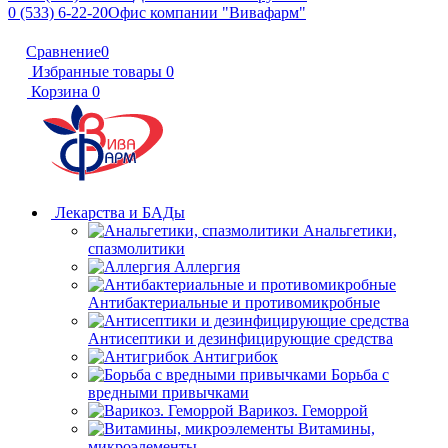
0 (533) 6-22-20
Офис компании "Вивафарм"
Сравнение
0
Избранные товары
0
Корзина
0
Лекарства и БАДы
Анальгетики,
спазмолитики
Аллергия
Антибактериальные и противомикробные
Антисептики и дезинфицирующие средства
Антигрибок
Борьба с
вредными привычками
Варикоз. Геморрой
Витамины,
микроэлементы