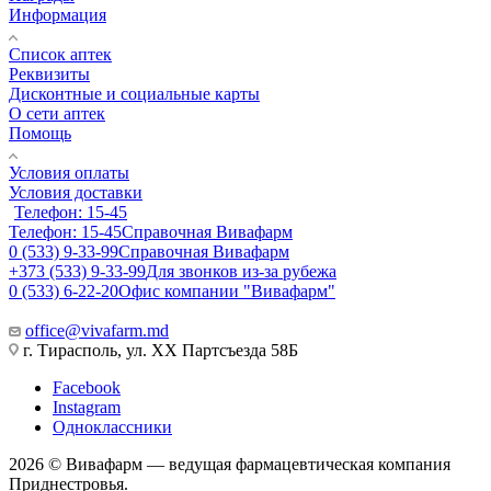
Информация
Список аптек
Реквизиты
Дисконтные и социальные карты
О сети аптек
Помощь
Условия оплаты
Условия доставки
Телефон: 15-45
Телефон: 15-45
Справочная Вивафарм
0 (533) 9-33-99
Справочная Вивафарм
+373 (533) 9-33-99
Для звонков из-за рубежа
0 (533) 6-22-20
Офис компании "Вивафарм"
office@vivafarm.md
г. Тирасполь, ул. ХХ Партсъезда 58Б
Facebook
Instagram
Одноклассники
2026 © Вивафарм — ведущая фармацевтическая компания
Приднестровья.