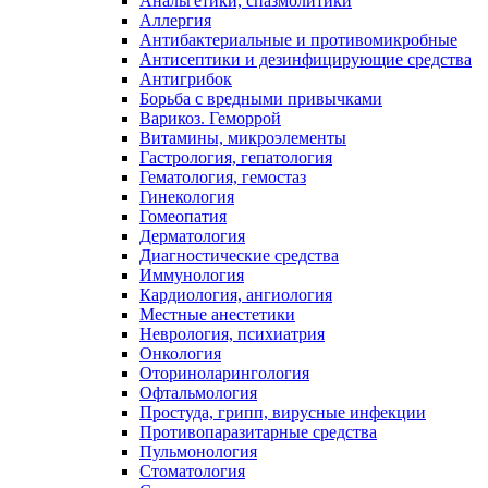
Анальгетики, спазмолитики
Аллергия
Антибактериальные и противомикробные
Антисептики и дезинфицирующие средства
Антигрибок
Борьба с вредными привычками
Варикоз. Геморрой
Витамины, микроэлементы
Гастрология, гепатология
Гематология, гемостаз
Гинекология
Гомеопатия
Дерматология
Диагностические средства
Иммунология
Кардиология, ангиология
Местные анестетики
Неврология, психиатрия
Онкология
Оториноларингология
Офтальмология
Простуда, грипп, вирусные инфекции
Противопаразитарные средства
Пульмонология
Стоматология