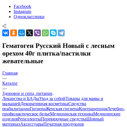
Facebook
Instagram
Одноклассники
Гематоген Русский Новый с лесным
орехом 40г плитка/пастилки
жевательные
Главная
—
Каталог
—
Здоровое и спец. питание
Лекарства и БАДы
Уход за собой
Товары для мамы и
малышей
Декоративная косметика
Средства
реабилитации
Гигиена
Женская гигиена
Контрацепция
Лечебно-
профилактическое белье
Медицинская техника
Медицинские
изделия
Репелленты
Перевязочные средства
Шовный
материал
Аксессуары
Печатная продукция