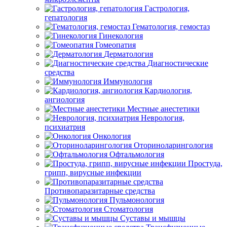
Гастрология,
гепатология
Гематология, гемостаз
Гинекология
Гомеопатия
Дерматология
Диагностические
средства
Иммунология
Кардиология,
ангиология
Местные анестетики
Неврология,
психиатрия
Онкология
Оториноларингология
Офтальмология
Простуда,
грипп, вирусные инфекции
Противопаразитарные средства
Пульмонология
Стоматология
Суставы и мышцы