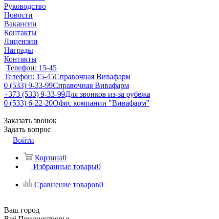
Руководство
Новости
Вакансии
Контакты
Лицензии
Награды
Контакты
Телефон: 15-45
Телефон: 15-45
Справочная Вивафарм
0 (533) 9-33-99
Справочная Вивафарм
+373 (533) 9-33-99
Для звонков из-за рубежа
0 (533) 6-22-20
Офис компании "Вивафарм"
Заказать звонок
Задать вопрос
Войти
Корзина
0
Избранные товары
0
Сравнение товаров
0
Ваш город
Всё Приднестровье