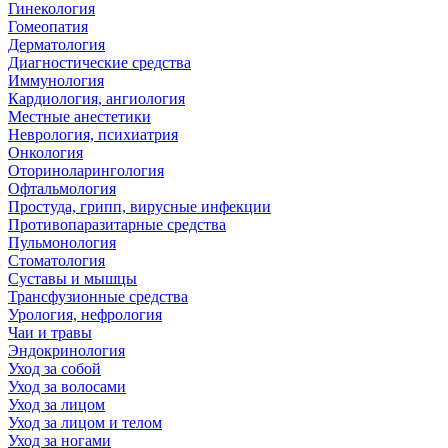
Гинекология
Гомеопатия
Дерматология
Диагностические средства
Иммунология
Кардиология, ангиология
Местные анестетики
Неврология, психиатрия
Онкология
Оториноларингология
Офтальмология
Простуда, грипп, вирусные инфекции
Противопаразитарные средства
Пульмонология
Стоматология
Суставы и мышцы
Трансфузионные средства
Урология, нефрология
Чаи и травы
Эндокринология
Уход за собой
Уход за волосами
Уход за лицом
Уход за лицом и телом
Уход за ногами