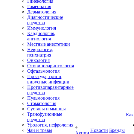
Гинекология
Гомеопатия
Дерматология
Диагностические
средства
Иммунология
Кардиология,
ангиология
Местные анестетики
Неврология,
психиатрия
Онкология
Оториноларингология
Офтальмология
Простуда, грипп,
вирусные инфекции
Противопаразитарные
средства
Пульмонология
Стоматология
Суставы и мышцы
Трансфузионные
Как
средства
Урология, нефрология
Чаи и травы
Новости
Бренды
Акции