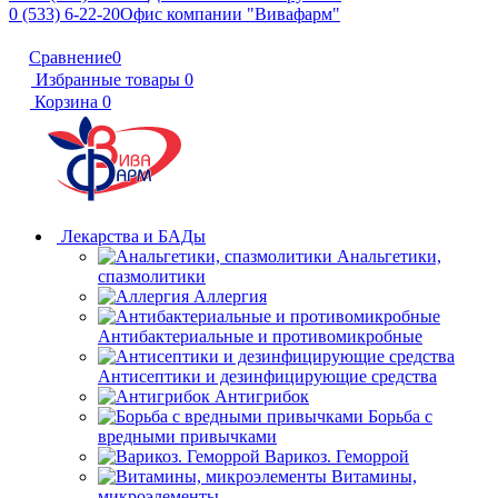
0 (533) 6-22-20
Офис компании "Вивафарм"
Сравнение
0
Избранные товары
0
Корзина
0
Лекарства и БАДы
Анальгетики,
спазмолитики
Аллергия
Антибактериальные и противомикробные
Антисептики и дезинфицирующие средства
Антигрибок
Борьба с
вредными привычками
Варикоз. Геморрой
Витамины,
микроэлементы