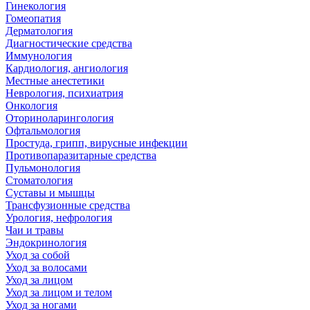
Гинекология
Гомеопатия
Дерматология
Диагностические средства
Иммунология
Кардиология, ангиология
Местные анестетики
Неврология, психиатрия
Онкология
Оториноларингология
Офтальмология
Простуда, грипп, вирусные инфекции
Противопаразитарные средства
Пульмонология
Стоматология
Суставы и мышцы
Трансфузионные средства
Урология, нефрология
Чаи и травы
Эндокринология
Уход за собой
Уход за волосами
Уход за лицом
Уход за лицом и телом
Уход за ногами