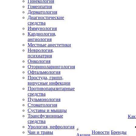
Гинекология
Гомеопатия
Дерматология
Диагностические
средства
Иммунология
Кардиология,
ангиология
Местные анестетики
Неврология,
психиатрия
Онкология
Оториноларингология
Офтальмология
Простуда, грипп,
вирусные инфекции
Противопаразитарные
средства
Пульмонология
Стоматология
Суставы и мышцы
Трансфузионные
Как
средства
Урология, нефрология
Чаи и травы
Новости
Бренды
Акции