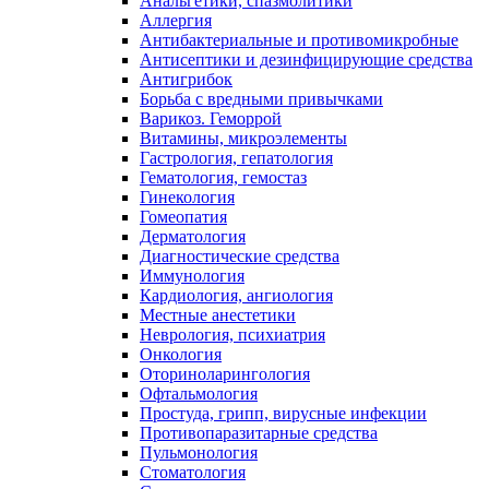
Анальгетики, спазмолитики
Аллергия
Антибактериальные и противомикробные
Антисептики и дезинфицирующие средства
Антигрибок
Борьба с вредными привычками
Варикоз. Геморрой
Витамины, микроэлементы
Гастрология, гепатология
Гематология, гемостаз
Гинекология
Гомеопатия
Дерматология
Диагностические средства
Иммунология
Кардиология, ангиология
Местные анестетики
Неврология, психиатрия
Онкология
Оториноларингология
Офтальмология
Простуда, грипп, вирусные инфекции
Противопаразитарные средства
Пульмонология
Стоматология