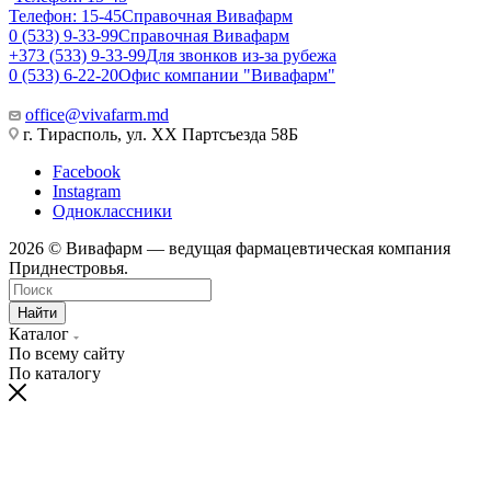
Телефон: 15-45
Справочная Вивафарм
0 (533) 9-33-99
Справочная Вивафарм
+373 (533) 9-33-99
Для звонков из-за рубежа
0 (533) 6-22-20
Офис компании "Вивафарм"
office@vivafarm.md
г. Тирасполь, ул. ХХ Партсъезда 58Б
Facebook
Instagram
Одноклассники
2026 © Вивафарм — ведущая фармацевтическая компания
Приднестровья.
Найти
Каталог
По всему сайту
По каталогу