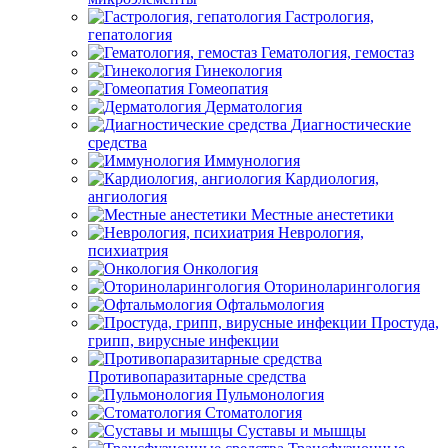
Гастрология,
гепатология
Гематология, гемостаз
Гинекология
Гомеопатия
Дерматология
Диагностические
средства
Иммунология
Кардиология,
ангиология
Местные анестетики
Неврология,
психиатрия
Онкология
Оториноларингология
Офтальмология
Простуда,
грипп, вирусные инфекции
Противопаразитарные средства
Пульмонология
Стоматология
Суставы и мышцы