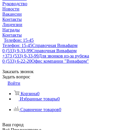
Руководство
Новости
Вакансии
Контакты
Лицензии
Награды
Контакты
Телефон: 15-45
Телефон: 15-45
Справочная Вивафарм
0 (533) 9-33-99
Справочная Вивафарм
+373 (533) 9-33-99
Для звонков из-за рубежа
0 (533) 6-22-20
Офис компании "Вивафарм"
Заказать звонок
Задать вопрос
Войти
Корзина
0
Избранные товары
0
Сравнение товаров
0
Ваш город
Всё Приднестровье