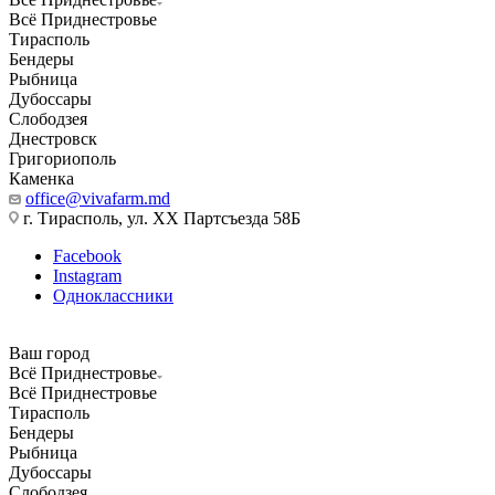
Всё Приднестровье
Тирасполь
Бендеры
Рыбница
Дубоссары
Слободзея
Днестровск
Григориополь
Каменка
office@vivafarm.md
г. Тирасполь, ул. ХХ Партсъезда 58Б
Facebook
Instagram
Одноклассники
Ваш город
Всё Приднестровье
Всё Приднестровье
Тирасполь
Бендеры
Рыбница
Дубоссары
Слободзея