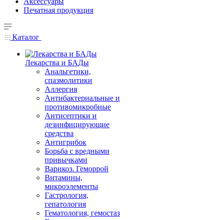
Аксессуары
Печатная продукция
Каталог
Лекарства и БАДы
Анальгетики,
спазмолитики
Аллергия
Антибактериальные и
противомикробные
Антисептики и
дезинфицирующие
средства
Антигрибок
Борьба с вредными
привычками
Варикоз. Геморрой
Витамины,
микроэлементы
Гастрология,
гепатология
Гематология, гемостаз