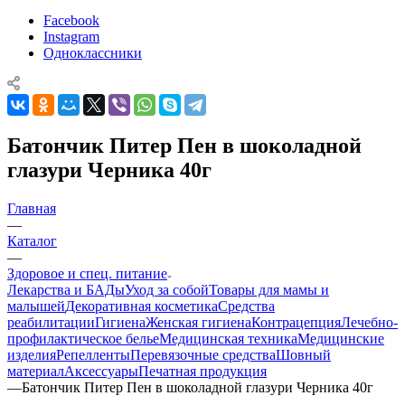
Facebook
Instagram
Одноклассники
Батончик Питер Пен в шоколадной
глазури Черника 40г
Главная
—
Каталог
—
Здоровое и спец. питание
Лекарства и БАДы
Уход за собой
Товары для мамы и
малышей
Декоративная косметика
Средства
реабилитации
Гигиена
Женская гигиена
Контрацепция
Лечебно-
профилактическое белье
Медицинская техника
Медицинские
изделия
Репелленты
Перевязочные средства
Шовный
материал
Аксессуары
Печатная продукция
—
Батончик Питер Пен в шоколадной глазури Черника 40г