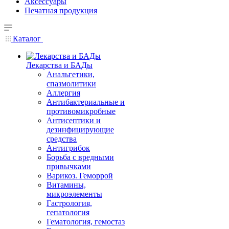
Аксессуары
Печатная продукция
Каталог
Лекарства и БАДы
Анальгетики,
спазмолитики
Аллергия
Антибактериальные и
противомикробные
Антисептики и
дезинфицирующие
средства
Антигрибок
Борьба с вредными
привычками
Варикоз. Геморрой
Витамины,
микроэлементы
Гастрология,
гепатология
Гематология, гемостаз