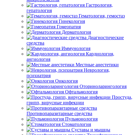
Гастрология,
гепатология
Гематология, гемостаз
Гинекология
Гомеопатия
Дерматология
Диагностические
средства
Иммунология
Кардиология,
ангиология
Местные анестетики
Неврология,
психиатрия
Онкология
Оториноларингология
Офтальмология
Простуда,
грипп, вирусные инфекции
Противопаразитарные средства
Пульмонология
Стоматология
Суставы и мышцы