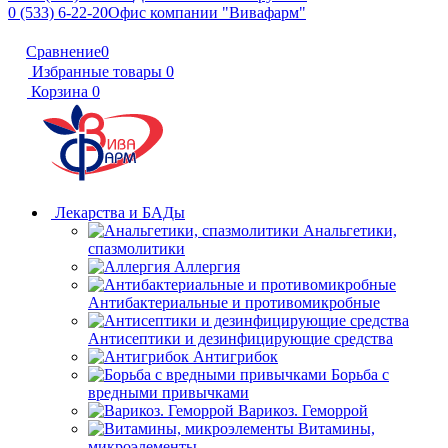
0 (533) 6-22-20
Офис компании "Вивафарм"
Сравнение
0
Избранные товары
0
Корзина
0
Лекарства и БАДы
Анальгетики,
спазмолитики
Аллергия
Антибактериальные и противомикробные
Антисептики и дезинфицирующие средства
Антигрибок
Борьба с
вредными привычками
Варикоз. Геморрой
Витамины,
микроэлементы