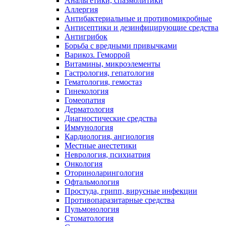
Анальгетики, спазмолитики
Аллергия
Антибактериальные и противомикробные
Антисептики и дезинфицирующие средства
Антигрибок
Борьба с вредными привычками
Варикоз. Геморрой
Витамины, микроэлементы
Гастрология, гепатология
Гематология, гемостаз
Гинекология
Гомеопатия
Дерматология
Диагностические средства
Иммунология
Кардиология, ангиология
Местные анестетики
Неврология, психиатрия
Онкология
Оториноларингология
Офтальмология
Простуда, грипп, вирусные инфекции
Противопаразитарные средства
Пульмонология
Стоматология