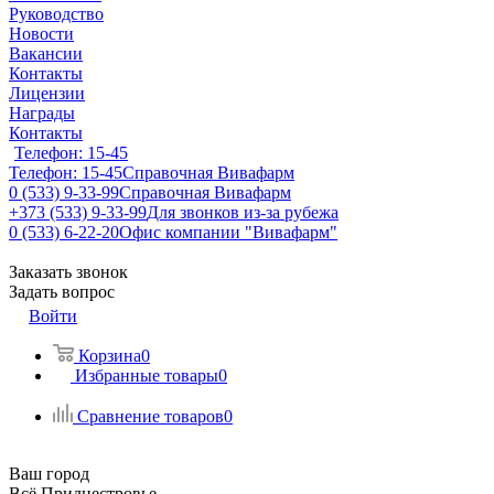
Руководство
Новости
Вакансии
Контакты
Лицензии
Награды
Контакты
Телефон: 15-45
Телефон: 15-45
Справочная Вивафарм
0 (533) 9-33-99
Справочная Вивафарм
+373 (533) 9-33-99
Для звонков из-за рубежа
0 (533) 6-22-20
Офис компании "Вивафарм"
Заказать звонок
Задать вопрос
Войти
Корзина
0
Избранные товары
0
Сравнение товаров
0
Ваш город
Всё Приднестровье