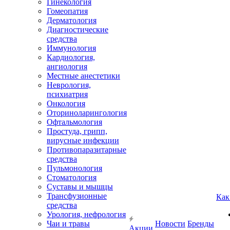
Гинекология
Гомеопатия
Дерматология
Диагностические
средства
Иммунология
Кардиология,
ангиология
Местные анестетики
Неврология,
психиатрия
Онкология
Оториноларингология
Офтальмология
Простуда, грипп,
вирусные инфекции
Противопаразитарные
средства
Пульмонология
Стоматология
Суставы и мышцы
Трансфузионные
Как
средства
Урология, нефрология
Чаи и травы
Новости
Бренды
Акции