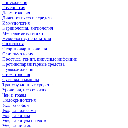
Гинекология
Гомеопатия
Дерматология
Диагностические средства
Иммунология
Кардиология, ангиология
Местные анестетики
Неврология, психиатрия
Онкология
Оториноларингология
Офтальмология
Простуда, грипп, вирусные инфекции
Противопаразитарные средства
Пульмонология
Стоматология
Суставы и мышцы
Трансфузионные средства
Урология, нефрология
Чаи и травы
Эндокринология
Уход за собой
Уход за волосами
Уход за лицом
Уход за лицом и телом
Уход за ногами