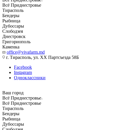
Всё Приднестровье
Тирасполь
Бендеры
Рыбница
Дубоссары
Слободзея
Днестровск
Григориополь
Каменка
office@vivafarm.md
г. Тирасполь, ул. ХХ Партсъезда 58Б
Facebook
Instagram
Одноклассники
Ваш город
Всё Приднестровье
Всё Приднестровье
Тирасполь
Бендеры
Рыбница
Дубоссары
Слободзея