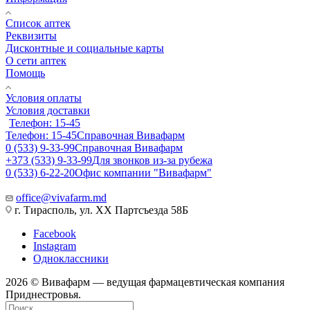
Список аптек
Реквизиты
Дисконтные и социальные карты
О сети аптек
Помощь
Условия оплаты
Условия доставки
Телефон: 15-45
Телефон: 15-45
Справочная Вивафарм
0 (533) 9-33-99
Справочная Вивафарм
+373 (533) 9-33-99
Для звонков из-за рубежа
0 (533) 6-22-20
Офис компании "Вивафарм"
office@vivafarm.md
г. Тирасполь, ул. ХХ Партсъезда 58Б
Facebook
Instagram
Одноклассники
2026 © Вивафарм — ведущая фармацевтическая компания
Приднестровья.