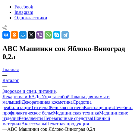
Facebook
Instagram
Одноклассники
ABC Машинки сок Яблоко-Виноград
0,2л
Главная
—
Каталог
—
Здоровое и спец. питание
Лекарства и БАДы
Уход за собой
Товары для мамы и
малышей
Декоративная косметика
Средства
реабилитации
Гигиена
Женская гигиена
Контрацепция
Лечебно-
профилактическое белье
Медицинская техника
Медицинские
изделия
Репелленты
Перевязочные средства
Шовный
материал
Аксессуары
Печатная продукция
—
ABC Машинки сок Яблоко-Виноград 0,2л