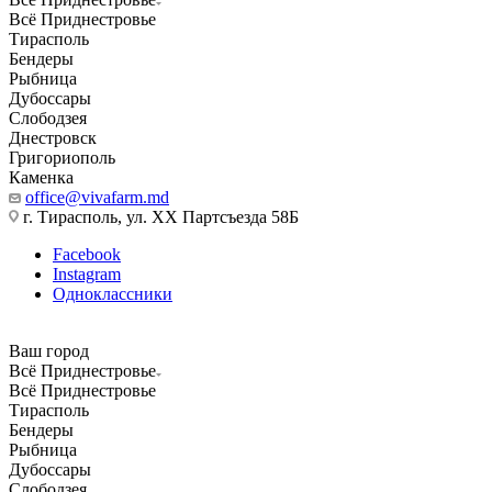
Всё Приднестровье
Тирасполь
Бендеры
Рыбница
Дубоссары
Слободзея
Днестровск
Григориополь
Каменка
office@vivafarm.md
г. Тирасполь, ул. ХХ Партсъезда 58Б
Facebook
Instagram
Одноклассники
Ваш город
Всё Приднестровье
Всё Приднестровье
Тирасполь
Бендеры
Рыбница
Дубоссары
Слободзея