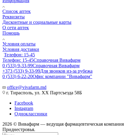
Информация
Список аптек
Реквизиты
Дисконтные и социальные карты
О сети аптек
Помощь
Условия оплаты
Условия доставки
Телефон: 15-45
Телефон: 15-45
Справочная Вивафарм
0 (533) 9-33-99
Справочная Вивафарм
+373 (533) 9-33-99
Для звонков из-за рубежа
0 (533) 6-22-20
Офис компании "Вивафарм"
office@vivafarm.md
г. Тирасполь, ул. ХХ Партсъезда 58Б
Facebook
Instagram
Одноклассники
2026 © Вивафарм — ведущая фармацевтическая компания
Приднестровья.