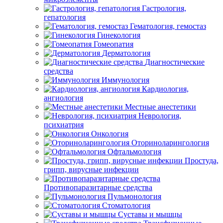
Гастрология,
гепатология
Гематология, гемостаз
Гинекология
Гомеопатия
Дерматология
Диагностические
средства
Иммунология
Кардиология,
ангиология
Местные анестетики
Неврология,
психиатрия
Онкология
Оториноларингология
Офтальмология
Простуда,
грипп, вирусные инфекции
Противопаразитарные средства
Пульмонология
Стоматология
Суставы и мышцы