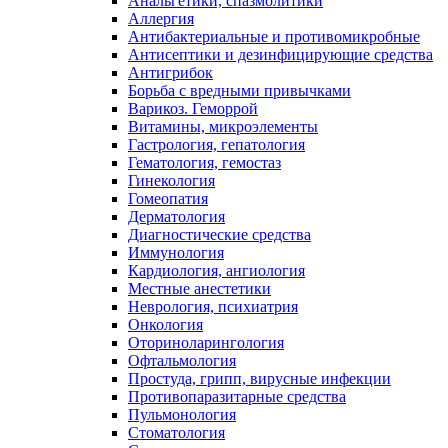
Анальгетики, спазмолитики
Аллергия
Антибактериальные и противомикробные
Антисептики и дезинфицирующие средства
Антигрибок
Борьба с вредными привычками
Варикоз. Геморрой
Витамины, микроэлементы
Гастрология, гепатология
Гематология, гемостаз
Гинекология
Гомеопатия
Дерматология
Диагностические средства
Иммунология
Кардиология, ангиология
Местные анестетики
Неврология, психиатрия
Онкология
Оториноларингология
Офтальмология
Простуда, грипп, вирусные инфекции
Противопаразитарные средства
Пульмонология
Стоматология