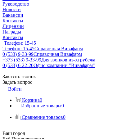
Руководство
Новости
Вакансии
Контакты
Лицензии
Награды
Контакты
Телефон: 15-45
Телефон: 15-45
Справочная Вивафарм
0 (533) 9-33-99
Справочная Вивафарм
+373 (533) 9-33-99
Для звонков из-за рубежа
0 (533) 6-22-20
Офис компании "Вивафарм"
Заказать звонок
Задать вопрос
Войти
Корзина
0
Избранные товары
0
Сравнение товаров
0
Ваш город
Всё Приднестровье