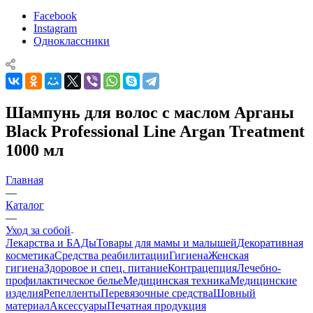
Facebook
Instagram
Одноклассники
Шампунь для волос с маслом Арганы
Black Professional Line Argan Treatment
1000 мл
Главная
—
Каталог
—
Уход за собой
Лекарства и БАДы
Товары для мамы и малышей
Декоративная
косметика
Средства реабилитации
Гигиена
Женская
гигиена
Здоровое и спец. питание
Контрацепция
Лечебно-
профилактическое белье
Медицинская техника
Медицинские
изделия
Репелленты
Перевязочные средства
Шовный
материал
Аксессуары
Печатная продукция