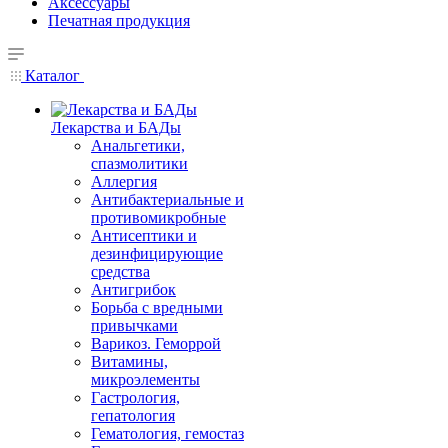
Аксессуары
Печатная продукция
Каталог
Лекарства и БАДы
Анальгетики,
спазмолитики
Аллергия
Антибактериальные и
противомикробные
Антисептики и
дезинфицирующие
средства
Антигрибок
Борьба с вредными
привычками
Варикоз. Геморрой
Витамины,
микроэлементы
Гастрология,
гепатология
Гематология, гемостаз