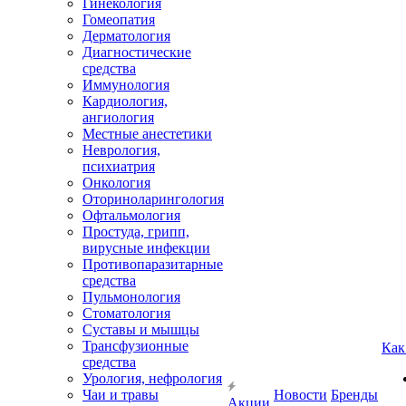
Гинекология
Гомеопатия
Дерматология
Диагностические
средства
Иммунология
Кардиология,
ангиология
Местные анестетики
Неврология,
психиатрия
Онкология
Оториноларингология
Офтальмология
Простуда, грипп,
вирусные инфекции
Противопаразитарные
средства
Пульмонология
Стоматология
Суставы и мышцы
Трансфузионные
Как
средства
Урология, нефрология
Чаи и травы
Новости
Бренды
Акции