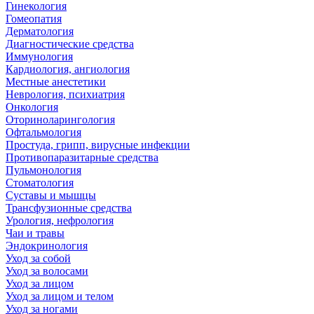
Гинекология
Гомеопатия
Дерматология
Диагностические средства
Иммунология
Кардиология, ангиология
Местные анестетики
Неврология, психиатрия
Онкология
Оториноларингология
Офтальмология
Простуда, грипп, вирусные инфекции
Противопаразитарные средства
Пульмонология
Стоматология
Суставы и мышцы
Трансфузионные средства
Урология, нефрология
Чаи и травы
Эндокринология
Уход за собой
Уход за волосами
Уход за лицом
Уход за лицом и телом
Уход за ногами