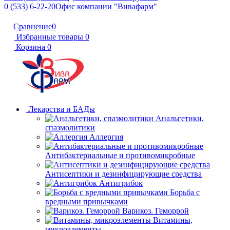
0 (533) 6-22-20
Офис компании "Вивафарм"
Сравнение
0
Избранные товары
0
Корзина
0
Лекарства и БАДы
Анальгетики,
спазмолитики
Аллергия
Антибактериальные и противомикробные
Антисептики и дезинфицирующие средства
Антигрибок
Борьба с
вредными привычками
Варикоз. Геморрой
Витамины,
микроэлементы