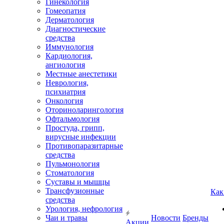
Гинекология
Гомеопатия
Дерматология
Диагностические
средства
Иммунология
Кардиология,
ангиология
Местные анестетики
Неврология,
психиатрия
Онкология
Оториноларингология
Офтальмология
Простуда, грипп,
вирусные инфекции
Противопаразитарные
средства
Пульмонология
Стоматология
Суставы и мышцы
Трансфузионные
Как
средства
Урология, нефрология
Чаи и травы
Новости
Бренды
Акции