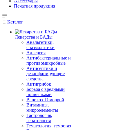
Аксессуары
Печатная продукция
Каталог
Лекарства и БАДы
Анальгетики,
спазмолитики
Аллергия
Антибактериальные и
противомикробные
Антисептики и
дезинфицирующие
средства
Антигрибок
Борьба с вредными
привычками
Варикоз. Геморрой
Витамины,
микроэлементы
Гастрология,
гепатология
Гематология, гемостаз