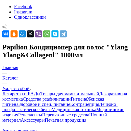
Facebook
Instagram
Одноклассники
Papilion Кондиционер для волос "Ylang
Ylang&Collagenl" 1000мл
Главная
—
Каталог
—
Уход за собой
Лекарства и БАДы
Товары для мамы и малышей
Декоративная
косметика
Средства реабилитации
Гигиена
Женская
гигиена
Здоровое и спец. питание
Контрацепция
Лечебно-
профилактическое белье
Медицинская техника
Медицинские
изделия
Репелленты
Перевязочные средства
Шовный
материал
Аксессуары
Печатная продукция
—
Уход за волосами