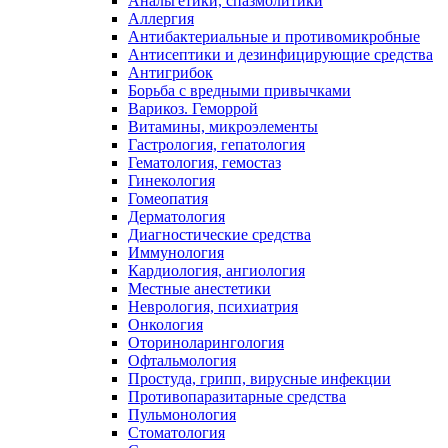
Анальгетики, спазмолитики
Аллергия
Антибактериальные и противомикробные
Антисептики и дезинфицирующие средства
Антигрибок
Борьба с вредными привычками
Варикоз. Геморрой
Витамины, микроэлементы
Гастрология, гепатология
Гематология, гемостаз
Гинекология
Гомеопатия
Дерматология
Диагностические средства
Иммунология
Кардиология, ангиология
Местные анестетики
Неврология, психиатрия
Онкология
Оториноларингология
Офтальмология
Простуда, грипп, вирусные инфекции
Противопаразитарные средства
Пульмонология
Стоматология