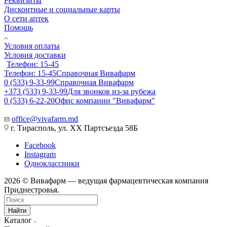
Реквизиты
Дисконтные и социальные карты
О сети аптек
Помощь
Условия оплаты
Условия доставки
Телефон: 15-45
Телефон: 15-45
Справочная Вивафарм
0 (533) 9-33-99
Справочная Вивафарм
+373 (533) 9-33-99
Для звонков из-за рубежа
0 (533) 6-22-20
Офис компании "Вивафарм"
office@vivafarm.md
г. Тирасполь, ул. ХХ Партсъезда 58Б
Facebook
Instagram
Одноклассники
2026 © Вивафарм — ведущая фармацевтическая компания
Приднестровья.
Найти
Каталог