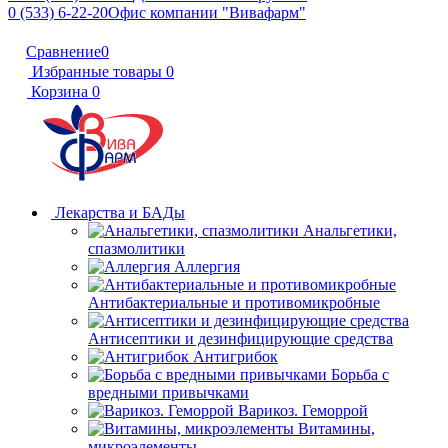
0 (533) 6-22-20
Офис компании "Вивафарм"
Сравнение
0
Избранные товары
0
Корзина
0
Лекарства и БАДы
Анальгетики,
спазмолитики
Аллергия
Антибактериальные и противомикробные
Антисептики и дезинфицирующие средства
Антигрибок
Борьба с
вредными привычками
Варикоз. Геморрой
Витамины,
микроэлементы