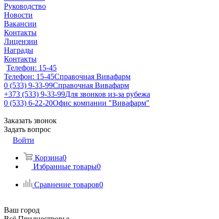
Руководство
Новости
Вакансии
Контакты
Лицензии
Награды
Контакты
Телефон: 15-45
Телефон: 15-45
Справочная Вивафарм
0 (533) 9-33-99
Справочная Вивафарм
+373 (533) 9-33-99
Для звонков из-за рубежа
0 (533) 6-22-20
Офис компании "Вивафарм"
Заказать звонок
Задать вопрос
Войти
Корзина
0
Избранные товары
0
Сравнение товаров
0
Ваш город
Всё Приднестровье