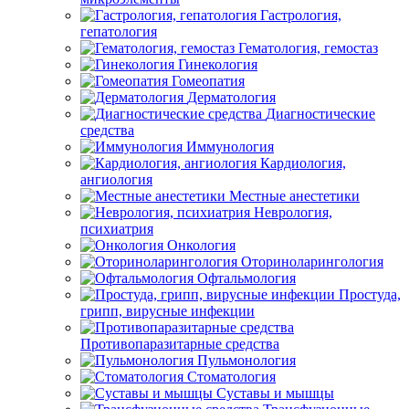
Гастрология,
гепатология
Гематология, гемостаз
Гинекология
Гомеопатия
Дерматология
Диагностические
средства
Иммунология
Кардиология,
ангиология
Местные анестетики
Неврология,
психиатрия
Онкология
Оториноларингология
Офтальмология
Простуда,
грипп, вирусные инфекции
Противопаразитарные средства
Пульмонология
Стоматология
Суставы и мышцы