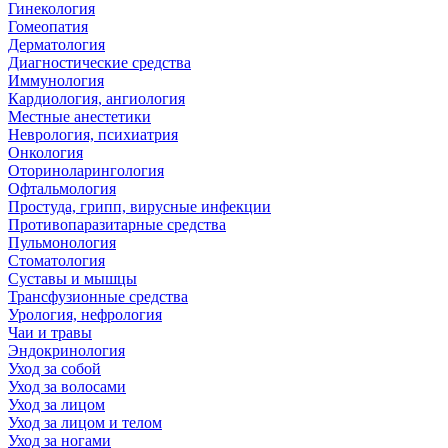
Гинекология
Гомеопатия
Дерматология
Диагностические средства
Иммунология
Кардиология, ангиология
Местные анестетики
Неврология, психиатрия
Онкология
Оториноларингология
Офтальмология
Простуда, грипп, вирусные инфекции
Противопаразитарные средства
Пульмонология
Стоматология
Суставы и мышцы
Трансфузионные средства
Урология, нефрология
Чаи и травы
Эндокринология
Уход за собой
Уход за волосами
Уход за лицом
Уход за лицом и телом
Уход за ногами