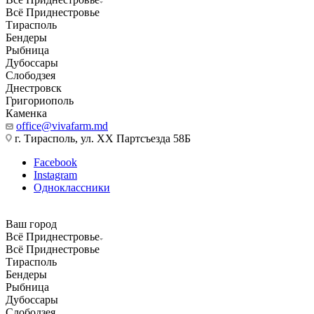
Всё Приднестровье
Тирасполь
Бендеры
Рыбница
Дубоссары
Слободзея
Днестровск
Григориополь
Каменка
office@vivafarm.md
г. Тирасполь, ул. ХХ Партсъезда 58Б
Facebook
Instagram
Одноклассники
Ваш город
Всё Приднестровье
Всё Приднестровье
Тирасполь
Бендеры
Рыбница
Дубоссары
Слободзея