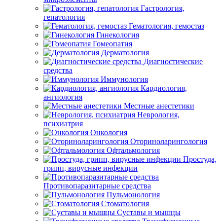
Гастрология,
гепатология
Гематология, гемостаз
Гинекология
Гомеопатия
Дерматология
Диагностические
средства
Иммунология
Кардиология,
ангиология
Местные анестетики
Неврология,
психиатрия
Онкология
Оториноларингология
Офтальмология
Простуда,
грипп, вирусные инфекции
Противопаразитарные средства
Пульмонология
Стоматология
Суставы и мышцы