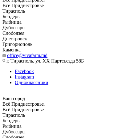
Всё Приднестровье
Тирасполь
Бендеры
Рыбница
Дубоссары
Слободзея
Днестровск
Григориополь
Каменка
office@vivafarm.md
г. Тирасполь, ул. ХХ Партсъезда 58Б
Facebook
Instagram
Одноклассники
Ваш город
Всё Приднестровье
Всё Приднестровье
Тирасполь
Бендеры
Рыбница
Дубоссары
Слободзея