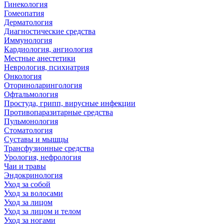
Гинекология
Гомеопатия
Дерматология
Диагностические средства
Иммунология
Кардиология, ангиология
Местные анестетики
Неврология, психиатрия
Онкология
Оториноларингология
Офтальмология
Простуда, грипп, вирусные инфекции
Противопаразитарные средства
Пульмонология
Стоматология
Суставы и мышцы
Трансфузионные средства
Урология, нефрология
Чаи и травы
Эндокринология
Уход за собой
Уход за волосами
Уход за лицом
Уход за лицом и телом
Уход за ногами