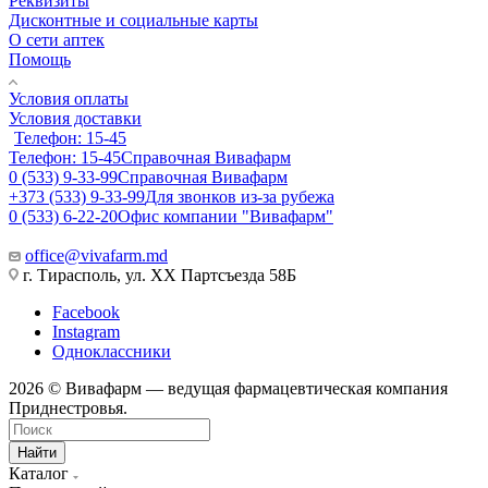
Реквизиты
Дисконтные и социальные карты
О сети аптек
Помощь
Условия оплаты
Условия доставки
Телефон: 15-45
Телефон: 15-45
Справочная Вивафарм
0 (533) 9-33-99
Справочная Вивафарм
+373 (533) 9-33-99
Для звонков из-за рубежа
0 (533) 6-22-20
Офис компании "Вивафарм"
office@vivafarm.md
г. Тирасполь, ул. ХХ Партсъезда 58Б
Facebook
Instagram
Одноклассники
2026 © Вивафарм — ведущая фармацевтическая компания
Приднестровья.
Найти
Каталог