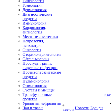
Гинекология
Гомеопатия
Дерматология
Диагностические
средства
Иммунология
Кардиология,
ангиология
Местные анестетики
Неврология,
психиатрия
Онкология
Оториноларингология
Офтальмология
Простуда, грипп,
вирусные инфекции
Противопаразитарные
средства
Пульмонология
Стоматология
Суставы и мышцы
Трансфузионные
Как
средства
Урология, нефрология
Чаи и травы
Новости
Бренды
Акции