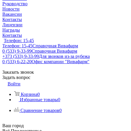
Руководство
Новости
Вакансии
Контакты
Лицензии
Награды
Контакты
Телефон: 15-45
Телефон: 15-45
Справочная Вивафарм
0 (533) 9-33-99
Справочная Вивафарм
+373 (533) 9-33-99
Для звонков из-за рубежа
0 (533) 6-22-20
Офис компании "Вивафарм"
Заказать звонок
Задать вопрос
Войти
Корзина
0
Избранные товары
0
Сравнение товаров
0
Ваш город
Всё Приднестровье