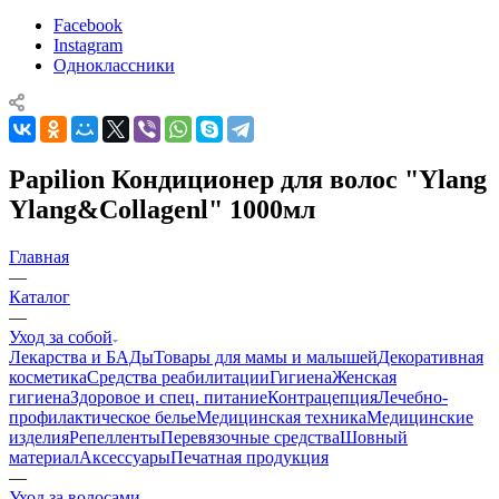
Facebook
Instagram
Одноклассники
Papilion Кондиционер для волос "Ylang
Ylang&Collagenl" 1000мл
Главная
—
Каталог
—
Уход за собой
Лекарства и БАДы
Товары для мамы и малышей
Декоративная
косметика
Средства реабилитации
Гигиена
Женская
гигиена
Здоровое и спец. питание
Контрацепция
Лечебно-
профилактическое белье
Медицинская техника
Медицинские
изделия
Репелленты
Перевязочные средства
Шовный
материал
Аксессуары
Печатная продукция
—
Уход за волосами