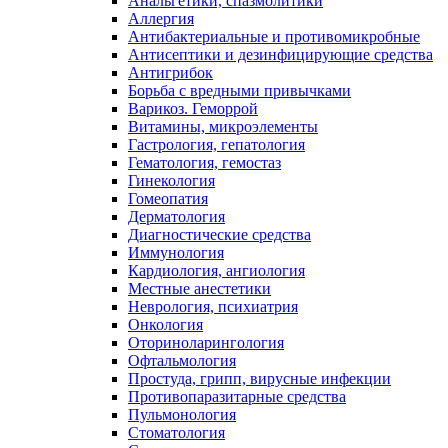
Анальгетики, спазмолитики
Аллергия
Антибактериальные и противомикробные
Антисептики и дезинфицирующие средства
Антигрибок
Борьба с вредными привычками
Варикоз. Геморрой
Витамины, микроэлементы
Гастрология, гепатология
Гематология, гемостаз
Гинекология
Гомеопатия
Дерматология
Диагностические средства
Иммунология
Кардиология, ангиология
Местные анестетики
Неврология, психиатрия
Онкология
Оториноларингология
Офтальмология
Простуда, грипп, вирусные инфекции
Противопаразитарные средства
Пульмонология
Стоматология