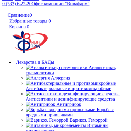
0 (533) 6-22-20
Офис компании "Вивафарм"
Сравнение
0
Избранные товары
0
Корзина
0
Лекарства и БАДы
Анальгетики,
спазмолитики
Аллергия
Антибактериальные и противомикробные
Антисептики и дезинфицирующие средства
Антигрибок
Борьба с
вредными привычками
Варикоз. Геморрой
Витамины,
микроэлементы