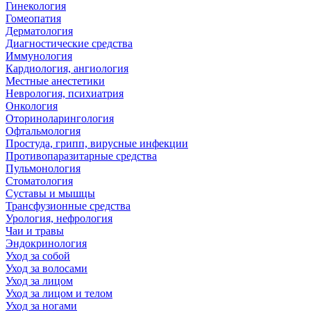
Гинекология
Гомеопатия
Дерматология
Диагностические средства
Иммунология
Кардиология, ангиология
Местные анестетики
Неврология, психиатрия
Онкология
Оториноларингология
Офтальмология
Простуда, грипп, вирусные инфекции
Противопаразитарные средства
Пульмонология
Стоматология
Суставы и мышцы
Трансфузионные средства
Урология, нефрология
Чаи и травы
Эндокринология
Уход за собой
Уход за волосами
Уход за лицом
Уход за лицом и телом
Уход за ногами