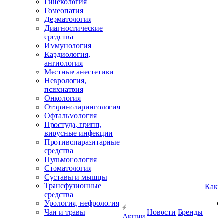
Гинекология
Гомеопатия
Дерматология
Диагностические
средства
Иммунология
Кардиология,
ангиология
Местные анестетики
Неврология,
психиатрия
Онкология
Оториноларингология
Офтальмология
Простуда, грипп,
вирусные инфекции
Противопаразитарные
средства
Пульмонология
Стоматология
Суставы и мышцы
Трансфузионные
Как
средства
Урология, нефрология
Чаи и травы
Новости
Бренды
Акции