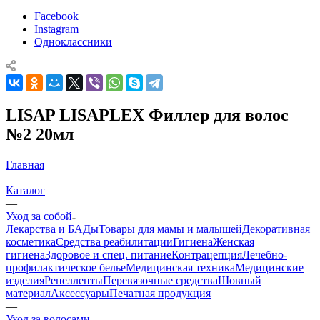
Facebook
Instagram
Одноклассники
LISAP LISAPLEX Филлер для волос
№2 20мл
Главная
—
Каталог
—
Уход за собой
Лекарства и БАДы
Товары для мамы и малышей
Декоративная
косметика
Средства реабилитации
Гигиена
Женская
гигиена
Здоровое и спец. питание
Контрацепция
Лечебно-
профилактическое белье
Медицинская техника
Медицинские
изделия
Репелленты
Перевязочные средства
Шовный
материал
Аксессуары
Печатная продукция
—
Уход за волосами