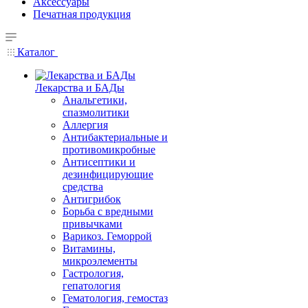
Аксессуары
Печатная продукция
Каталог
Лекарства и БАДы
Анальгетики,
спазмолитики
Аллергия
Антибактериальные и
противомикробные
Антисептики и
дезинфицирующие
средства
Антигрибок
Борьба с вредными
привычками
Варикоз. Геморрой
Витамины,
микроэлементы
Гастрология,
гепатология
Гематология, гемостаз