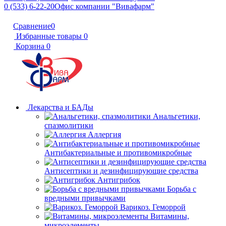
0 (533) 6-22-20
Офис компании "Вивафарм"
Сравнение
0
Избранные товары
0
Корзина
0
Лекарства и БАДы
Анальгетики,
спазмолитики
Аллергия
Антибактериальные и противомикробные
Антисептики и дезинфицирующие средства
Антигрибок
Борьба с
вредными привычками
Варикоз. Геморрой
Витамины,
микроэлементы