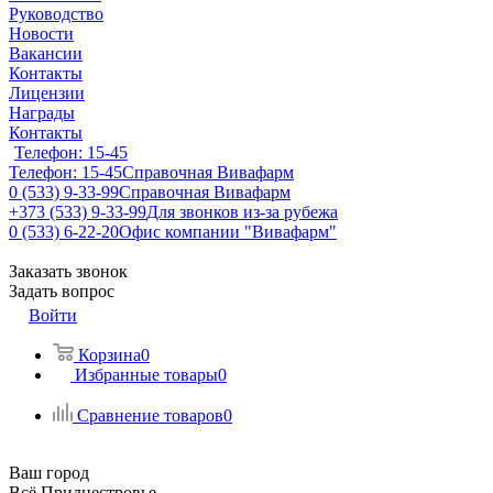
Руководство
Новости
Вакансии
Контакты
Лицензии
Награды
Контакты
Телефон: 15-45
Телефон: 15-45
Справочная Вивафарм
0 (533) 9-33-99
Справочная Вивафарм
+373 (533) 9-33-99
Для звонков из-за рубежа
0 (533) 6-22-20
Офис компании "Вивафарм"
Заказать звонок
Задать вопрос
Войти
Корзина
0
Избранные товары
0
Сравнение товаров
0
Ваш город
Всё Приднестровье