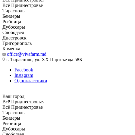
Всё Приднестровье
Тирасполь
Бендеры
Рыбница
Дубоссары
Слободзея
Днестровск
Григориополь
Каменка
office@vivafarm.md
г. Тирасполь, ул. ХХ Партсъезда 58Б
Facebook
Instagram
Одноклассники
Ваш город
Всё Приднестровье
Всё Приднестровье
Тирасполь
Бендеры
Рыбница
Дубоссары
Слободзея