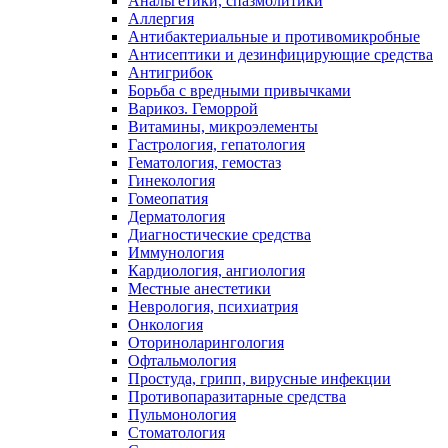
Анальгетики, спазмолитики
Аллергия
Антибактериальные и противомикробные
Антисептики и дезинфицирующие средства
Антигрибок
Борьба с вредными привычками
Варикоз. Геморрой
Витамины, микроэлементы
Гастрология, гепатология
Гематология, гемостаз
Гинекология
Гомеопатия
Дерматология
Диагностические средства
Иммунология
Кардиология, ангиология
Местные анестетики
Неврология, психиатрия
Онкология
Оториноларингология
Офтальмология
Простуда, грипп, вирусные инфекции
Противопаразитарные средства
Пульмонология
Стоматология