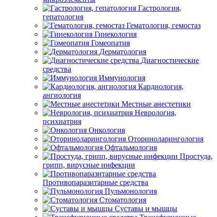
Гастрология,
гепатология
Гематология, гемостаз
Гинекология
Гомеопатия
Дерматология
Диагностические
средства
Иммунология
Кардиология,
ангиология
Местные анестетики
Неврология,
психиатрия
Онкология
Оториноларингология
Офтальмология
Простуда,
грипп, вирусные инфекции
Противопаразитарные средства
Пульмонология
Стоматология
Суставы и мышцы