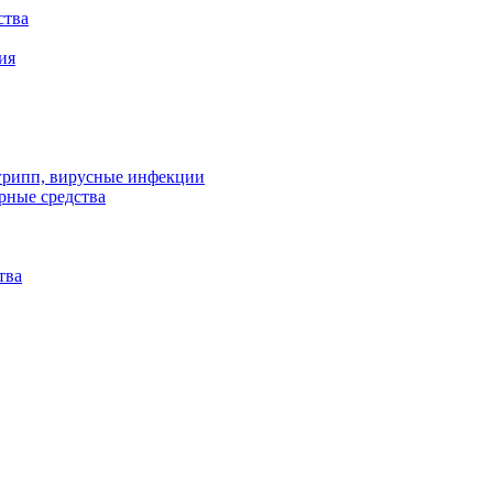
ства
ия
 грипп, вирусные инфекции
рные средства
тва