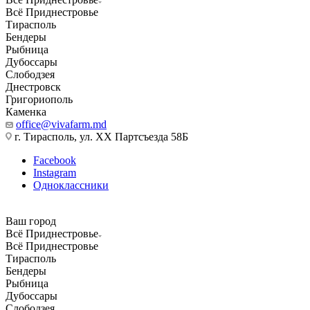
Всё Приднестровье
Тирасполь
Бендеры
Рыбница
Дубоссары
Слободзея
Днестровск
Григориополь
Каменка
office@vivafarm.md
г. Тирасполь, ул. ХХ Партсъезда 58Б
Facebook
Instagram
Одноклассники
Ваш город
Всё Приднестровье
Всё Приднестровье
Тирасполь
Бендеры
Рыбница
Дубоссары
Слободзея