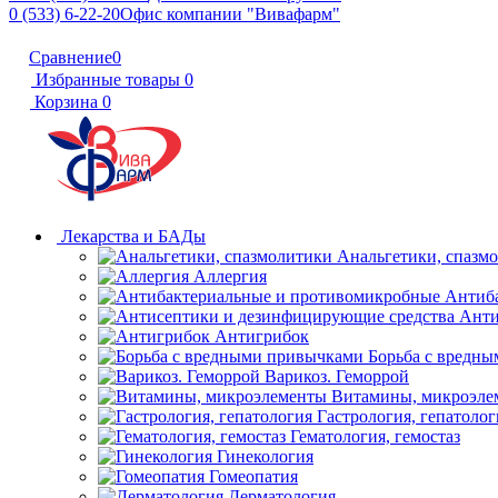
0 (533) 6-22-20
Офис компании "Вивафарм"
Сравнение
0
Избранные товары
0
Корзина
0
Лекарства и БАДы
Анальгетики, спазм
Аллергия
Антиб
Анти
Антигрибок
Борьба с вредн
Варикоз. Геморрой
Витамины, микроэле
Гастрология, гепатолог
Гематология, гемостаз
Гинекология
Гомеопатия
Дерматология