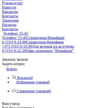
Руководство
Новости
Вакансии
Контакты
Лицензии
Награды
Контакты
Телефон: 15-45
Телефон: 15-45
Справочная Вивафарм
0 (533) 9-33-99
Справочная Вивафарм
+373 (533) 9-33-99
Для звонков из-за рубежа
0 (533) 6-22-20
Офис компании "Вивафарм"
Заказать звонок
Задать вопрос
Войти
Корзина
0
Избранные товары
0
Сравнение товаров
0
Ваш город
Всё Приднестровье