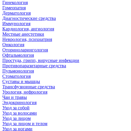
Гинекология
Гомеопатия
Дерматология
Диагностические средства
Иммунология
Кардиология, ангиология
Местные анестетики
Неврология, психиатрия
Онкология
Оториноларингология
Офтальмология
Простуда, грипп, вирусные инфекции
Противопаразитарные средства
Пульмонология
Стоматология
Суставы и мышцы
Трансфузионные средства
Урология, нефрология
Чаи и травы
Эндокринология
Уход за собой
Уход за волосами
Уход за лицом
Уход за лицом и телом
Уход за ногами