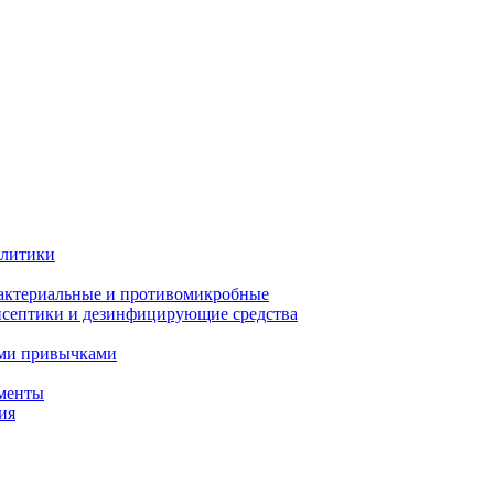
олитики
актериальные и противомикробные
септики и дезинфицирующие средства
ыми привычками
менты
ия