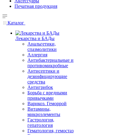
Аксессуары
Печатная продукция
Каталог
Лекарства и БАДы
Анальгетики,
спазмолитики
Аллергия
Антибактериальные и
противомикробные
Антисептики и
дезинфицирующие
средства
Антигрибок
Борьба с вредными
привычками
Варикоз. Геморрой
Витамины,
микроэлементы
Гастрология,
гепатология
Гематология, гемостаз