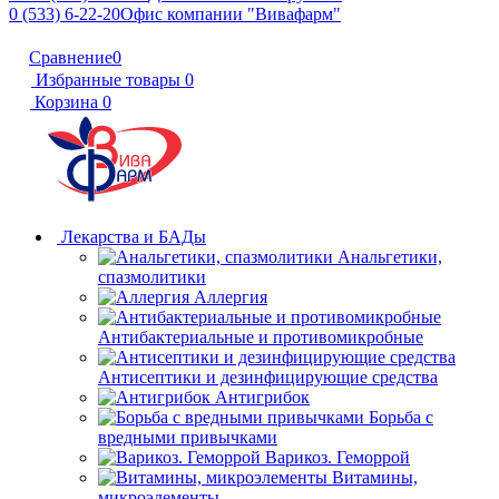
0 (533) 6-22-20
Офис компании "Вивафарм"
Сравнение
0
Избранные товары
0
Корзина
0
Лекарства и БАДы
Анальгетики,
спазмолитики
Аллергия
Антибактериальные и противомикробные
Антисептики и дезинфицирующие средства
Антигрибок
Борьба с
вредными привычками
Варикоз. Геморрой
Витамины,
микроэлементы