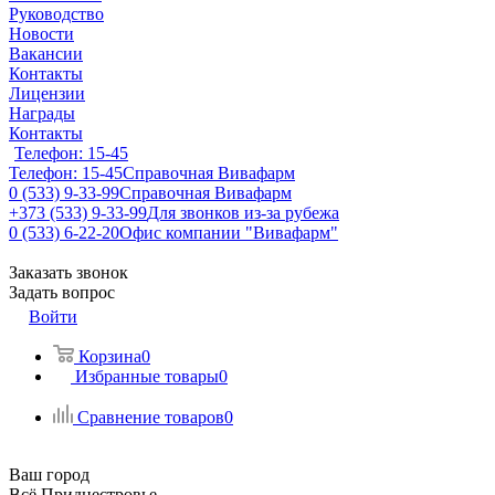
Руководство
Новости
Вакансии
Контакты
Лицензии
Награды
Контакты
Телефон: 15-45
Телефон: 15-45
Справочная Вивафарм
0 (533) 9-33-99
Справочная Вивафарм
+373 (533) 9-33-99
Для звонков из-за рубежа
0 (533) 6-22-20
Офис компании "Вивафарм"
Заказать звонок
Задать вопрос
Войти
Корзина
0
Избранные товары
0
Сравнение товаров
0
Ваш город
Всё Приднестровье