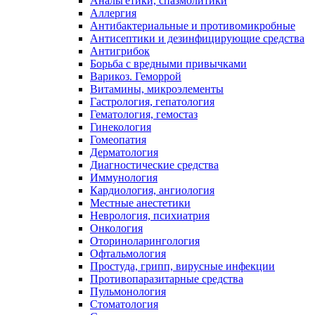
Анальгетики, спазмолитики
Аллергия
Антибактериальные и противомикробные
Антисептики и дезинфицирующие средства
Антигрибок
Борьба с вредными привычками
Варикоз. Геморрой
Витамины, микроэлементы
Гастрология, гепатология
Гематология, гемостаз
Гинекология
Гомеопатия
Дерматология
Диагностические средства
Иммунология
Кардиология, ангиология
Местные анестетики
Неврология, психиатрия
Онкология
Оториноларингология
Офтальмология
Простуда, грипп, вирусные инфекции
Противопаразитарные средства
Пульмонология
Стоматология