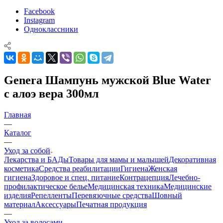
Facebook
Instagram
Одноклассники
Genera Шампунь мужской Blue Water
с алоэ вера 300мл
Главная
—
Каталог
—
Уход за собой
Лекарства и БАДы
Товары для мамы и малышей
Декоративная
косметика
Средства реабилитации
Гигиена
Женская
гигиена
Здоровое и спец. питание
Контрацепция
Лечебно-
профилактическое белье
Медицинская техника
Медицинские
изделия
Репелленты
Перевязочные средства
Шовный
материал
Аксессуары
Печатная продукция
—
Уход за волосами