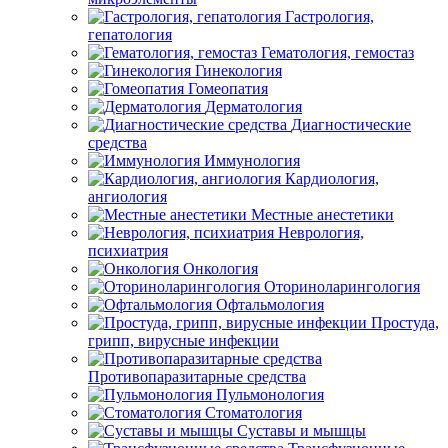
Гастрология,
гепатология
Гематология, гемостаз
Гинекология
Гомеопатия
Дерматология
Диагностические
средства
Иммунология
Кардиология,
ангиология
Местные анестетики
Неврология,
психиатрия
Онкология
Оториноларингология
Офтальмология
Простуда,
грипп, вирусные инфекции
Противопаразитарные средства
Пульмонология
Стоматология
Суставы и мышцы