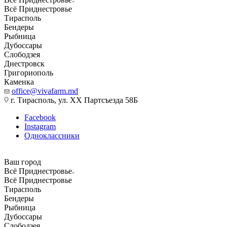
Всё Приднестровье
Тирасполь
Бендеры
Рыбница
Дубоссары
Слободзея
Днестровск
Григориополь
Каменка
office@vivafarm.md
г. Тирасполь, ул. ХХ Партсъезда 58Б
Facebook
Instagram
Одноклассники
Ваш город
Всё Приднестровье
Всё Приднестровье
Тирасполь
Бендеры
Рыбница
Дубоссары
Слободзея