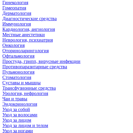
Гинекология
Гомеопатия
Дерматология
Диагностические средства
Иммунология
Кардиология, ангиология
Местные анестетики
Неврология, психиатрия
Онкология
Оториноларингология
Офтальмология
Простуда, грипп, вирусные инфекции
Противопаразитарные средства
Пульмонология
Стоматология
Суставы и мышцы
Трансфузионные средства
Урология, нефрология
Чаи и травы
Эндокринология
Уход за собой
Уход за волосами
Уход за лицом
Уход за лицом и телом
Уход за ногами