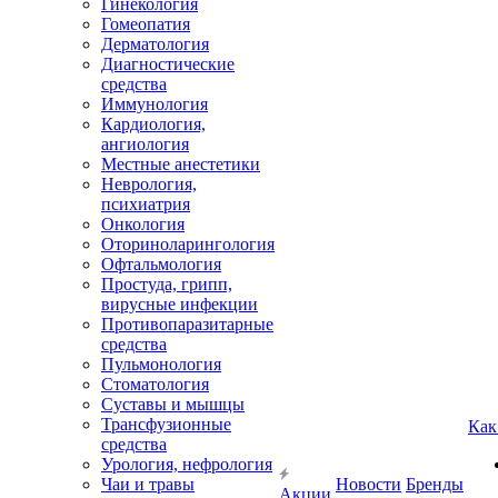
Гинекология
Гомеопатия
Дерматология
Диагностические
средства
Иммунология
Кардиология,
ангиология
Местные анестетики
Неврология,
психиатрия
Онкология
Оториноларингология
Офтальмология
Простуда, грипп,
вирусные инфекции
Противопаразитарные
средства
Пульмонология
Стоматология
Суставы и мышцы
Трансфузионные
Как
средства
Урология, нефрология
Чаи и травы
Новости
Бренды
Акции