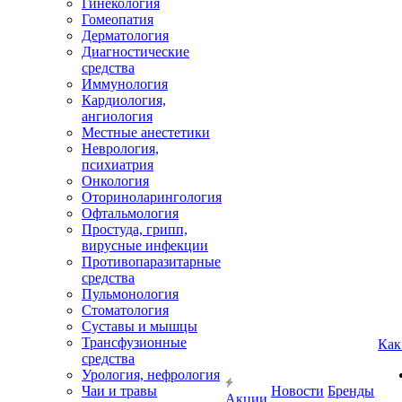
Гинекология
Гомеопатия
Дерматология
Диагностические
средства
Иммунология
Кардиология,
ангиология
Местные анестетики
Неврология,
психиатрия
Онкология
Оториноларингология
Офтальмология
Простуда, грипп,
вирусные инфекции
Противопаразитарные
средства
Пульмонология
Стоматология
Суставы и мышцы
Трансфузионные
Как
средства
Урология, нефрология
Чаи и травы
Новости
Бренды
Акции