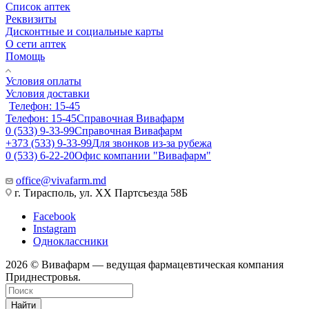
Список аптек
Реквизиты
Дисконтные и социальные карты
О сети аптек
Помощь
Условия оплаты
Условия доставки
Телефон: 15-45
Телефон: 15-45
Справочная Вивафарм
0 (533) 9-33-99
Справочная Вивафарм
+373 (533) 9-33-99
Для звонков из-за рубежа
0 (533) 6-22-20
Офис компании "Вивафарм"
office@vivafarm.md
г. Тирасполь, ул. ХХ Партсъезда 58Б
Facebook
Instagram
Одноклассники
2026 © Вивафарм — ведущая фармацевтическая компания
Приднестровья.
Найти