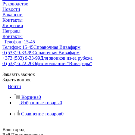
Руководство
Новости
Вакансии
Контакты
Лицензии
Награды
Контакты
Телефон: 15-45
Телефон: 15-45
Справочная Вивафарм
0 (533) 9-33-99
Справочная Вивафарм
+373 (533) 9-33-99
Для звонков из-за рубежа
0 (533) 6-22-20
Офис компании "Вивафарм"
Заказать звонок
Задать вопрос
Войти
Корзина
0
Избранные товары
0
Сравнение товаров
0
Ваш город
Всё Приднестровье