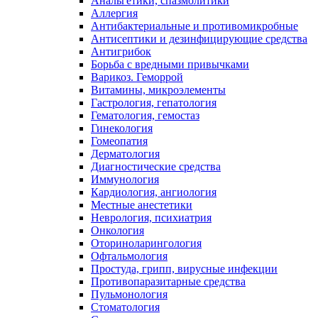
Анальгетики, спазмолитики
Аллергия
Антибактериальные и противомикробные
Антисептики и дезинфицирующие средства
Антигрибок
Борьба с вредными привычками
Варикоз. Геморрой
Витамины, микроэлементы
Гастрология, гепатология
Гематология, гемостаз
Гинекология
Гомеопатия
Дерматология
Диагностические средства
Иммунология
Кардиология, ангиология
Местные анестетики
Неврология, психиатрия
Онкология
Оториноларингология
Офтальмология
Простуда, грипп, вирусные инфекции
Противопаразитарные средства
Пульмонология
Стоматология