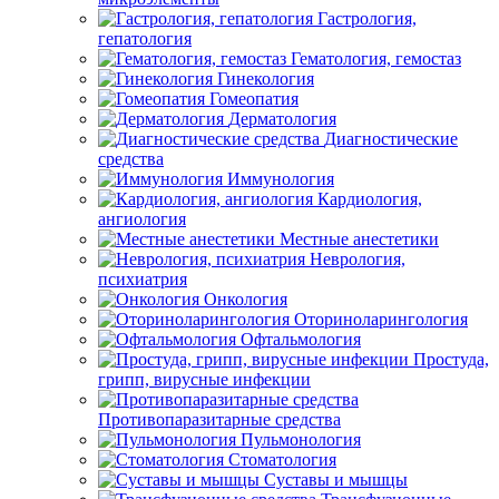
Гастрология,
гепатология
Гематология, гемостаз
Гинекология
Гомеопатия
Дерматология
Диагностические
средства
Иммунология
Кардиология,
ангиология
Местные анестетики
Неврология,
психиатрия
Онкология
Оториноларингология
Офтальмология
Простуда,
грипп, вирусные инфекции
Противопаразитарные средства
Пульмонология
Стоматология
Суставы и мышцы