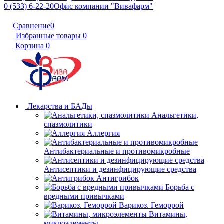
0 (533) 6-22-20
Офис компании "Вивафарм"
Сравнение
0
Избранные товары
0
Корзина
0
Лекарства и БАДы
Анальгетики,
спазмолитики
Аллергия
Антибактериальные и противомикробные
Антисептики и дезинфицирующие средства
Антигрибок
Борьба с
вредными привычками
Варикоз. Геморрой
Витамины,
микроэлементы