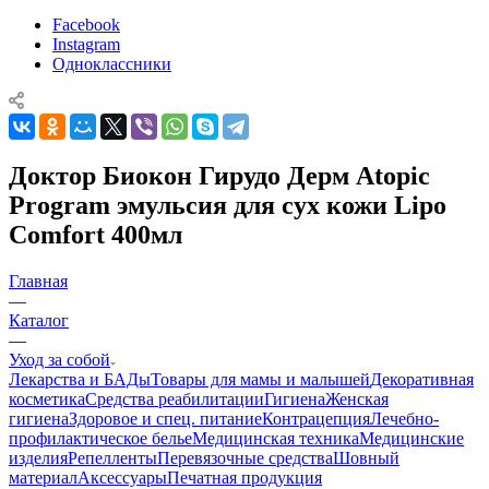
Facebook
Instagram
Одноклассники
Доктор Биокон Гирудо Дерм Atopic
Program эмульсия для сух кожи Lipo
Comfort 400мл
Главная
—
Каталог
—
Уход за собой
Лекарства и БАДы
Товары для мамы и малышей
Декоративная
косметика
Средства реабилитации
Гигиена
Женская
гигиена
Здоровое и спец. питание
Контрацепция
Лечебно-
профилактическое белье
Медицинская техника
Медицинские
изделия
Репелленты
Перевязочные средства
Шовный
материал
Аксессуары
Печатная продукция