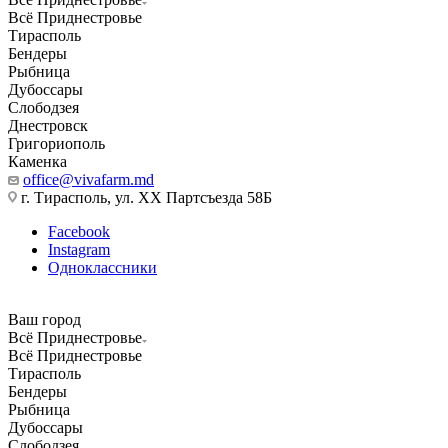
Всё Приднестровье
Тирасполь
Бендеры
Рыбница
Дубоссары
Слободзея
Днестровск
Григориополь
Каменка
office@vivafarm.md
г. Тирасполь, ул. ХХ Партсъезда 58Б
Facebook
Instagram
Одноклассники
Ваш город
Всё Приднестровье
Всё Приднестровье
Тирасполь
Бендеры
Рыбница
Дубоссары
Слободзея