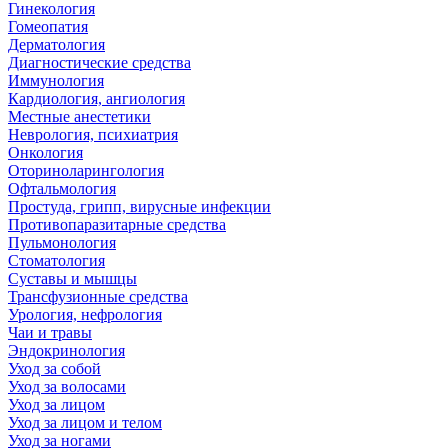
Гинекология
Гомеопатия
Дерматология
Диагностические средства
Иммунология
Кардиология, ангиология
Местные анестетики
Неврология, психиатрия
Онкология
Оториноларингология
Офтальмология
Простуда, грипп, вирусные инфекции
Противопаразитарные средства
Пульмонология
Стоматология
Суставы и мышцы
Трансфузионные средства
Урология, нефрология
Чаи и травы
Эндокринология
Уход за собой
Уход за волосами
Уход за лицом
Уход за лицом и телом
Уход за ногами