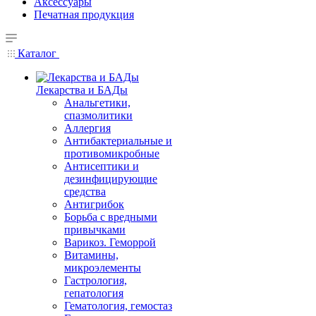
Аксессуары
Печатная продукция
Каталог
Лекарства и БАДы
Анальгетики,
спазмолитики
Аллергия
Антибактериальные и
противомикробные
Антисептики и
дезинфицирующие
средства
Антигрибок
Борьба с вредными
привычками
Варикоз. Геморрой
Витамины,
микроэлементы
Гастрология,
гепатология
Гематология, гемостаз