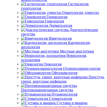
Гастрология,
гепатология
Гематология, гемостаз
Гинекология
Гомеопатия
Дерматология
Диагностические
средства
Иммунология
Кардиология,
ангиология
Местные анестетики
Неврология,
психиатрия
Онкология
Оториноларингология
Офтальмология
Простуда,
грипп, вирусные инфекции
Противопаразитарные средства
Пульмонология
Стоматология
Суставы и мышцы