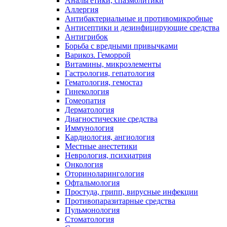
Анальгетики, спазмолитики
Аллергия
Антибактериальные и противомикробные
Антисептики и дезинфицирующие средства
Антигрибок
Борьба с вредными привычками
Варикоз. Геморрой
Витамины, микроэлементы
Гастрология, гепатология
Гематология, гемостаз
Гинекология
Гомеопатия
Дерматология
Диагностические средства
Иммунология
Кардиология, ангиология
Местные анестетики
Неврология, психиатрия
Онкология
Оториноларингология
Офтальмология
Простуда, грипп, вирусные инфекции
Противопаразитарные средства
Пульмонология
Стоматология