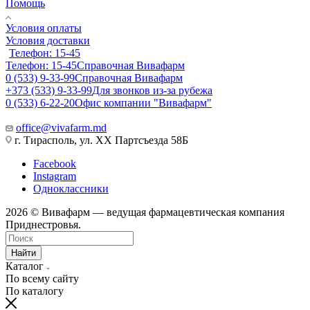
Помощь
Условия оплаты
Условия доставки
Телефон: 15-45
Телефон: 15-45
Справочная Вивафарм
0 (533) 9-33-99
Справочная Вивафарм
+373 (533) 9-33-99
Для звонков из-за рубежа
0 (533) 6-22-20
Офис компании "Вивафарм"
office@vivafarm.md
г. Тирасполь, ул. ХХ Партсъезда 58Б
Facebook
Instagram
Одноклассники
2026 © Вивафарм — ведущая фармацевтическая компания
Приднестровья.
Найти
Каталог
По всему сайту
По каталогу