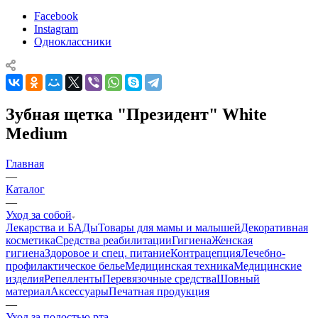
Facebook
Instagram
Одноклассники
Зубная щетка "Президент" White
Medium
Главная
—
Каталог
—
Уход за собой
Лекарства и БАДы
Товары для мамы и малышей
Декоративная
косметика
Средства реабилитации
Гигиена
Женская
гигиена
Здоровое и спец. питание
Контрацепция
Лечебно-
профилактическое белье
Медицинская техника
Медицинские
изделия
Репелленты
Перевязочные средства
Шовный
материал
Аксессуары
Печатная продукция
—
Уход за полостью рта