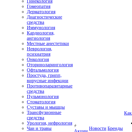
Гинекология
Гомеопатия
Дерматология
Диагностические
средства
Иммунология
Кардиология,
ангиология
Местные анестетики
Неврология,
психиатрия
Онкология
Оториноларингология
Офтальмология
Простуда, грипп,
вирусные инфекции
Противопаразитарные
средства
Пульмонология
Стоматология
Суставы и мышцы
Трансфузионные
Как
средства
Урология, нефрология
Чаи и травы
Новости
Бренды
Акции