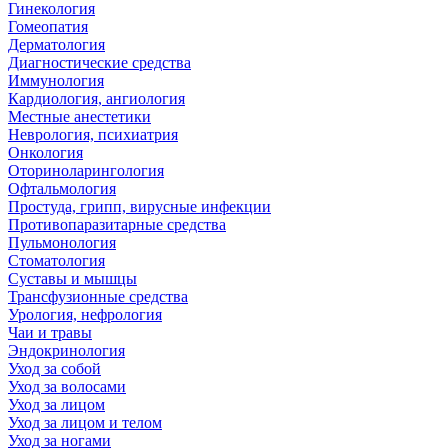
Гинекология
Гомеопатия
Дерматология
Диагностические средства
Иммунология
Кардиология, ангиология
Местные анестетики
Неврология, психиатрия
Онкология
Оториноларингология
Офтальмология
Простуда, грипп, вирусные инфекции
Противопаразитарные средства
Пульмонология
Стоматология
Суставы и мышцы
Трансфузионные средства
Урология, нефрология
Чаи и травы
Эндокринология
Уход за собой
Уход за волосами
Уход за лицом
Уход за лицом и телом
Уход за ногами