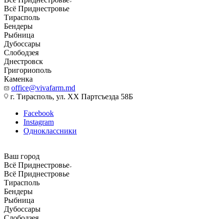
Всё Приднестровье
Тирасполь
Бендеры
Рыбница
Дубоссары
Слободзея
Днестровск
Григориополь
Каменка
office@vivafarm.md
г. Тирасполь, ул. ХХ Партсъезда 58Б
Facebook
Instagram
Одноклассники
Ваш город
Всё Приднестровье
Всё Приднестровье
Тирасполь
Бендеры
Рыбница
Дубоссары
Слободзея