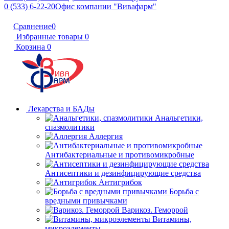
0 (533) 6-22-20
Офис компании "Вивафарм"
Сравнение
0
Избранные товары
0
Корзина
0
Лекарства и БАДы
Анальгетики,
спазмолитики
Аллергия
Антибактериальные и противомикробные
Антисептики и дезинфицирующие средства
Антигрибок
Борьба с
вредными привычками
Варикоз. Геморрой
Витамины,
микроэлементы