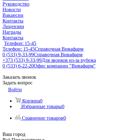
Руководство
Новости
Вакансии
Контакты
Лицензии
Награды
Контакты
Телефон: 15-45
Телефон: 15-45
Справочная Вивафарм
0 (533) 9-33-99
Справочная Вивафарм
+373 (533) 9-33-99
Для звонков из-за рубежа
0 (533) 6-22-20
Офис компании "Вивафарм"
Заказать звонок
Задать вопрос
Войти
Корзина
0
Избранные товары
0
Сравнение товаров
0
Ваш город
Всё Приднестровье