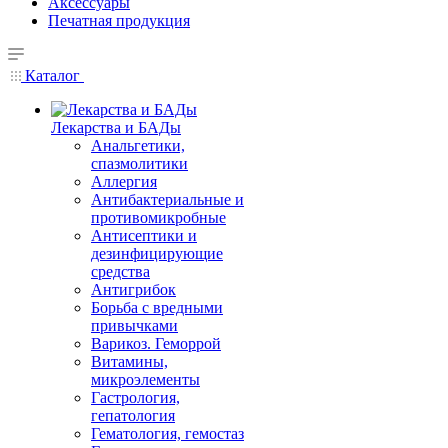
Аксессуары
Печатная продукция
Каталог
Лекарства и БАДы
Анальгетики,
спазмолитики
Аллергия
Антибактериальные и
противомикробные
Антисептики и
дезинфицирующие
средства
Антигрибок
Борьба с вредными
привычками
Варикоз. Геморрой
Витамины,
микроэлементы
Гастрология,
гепатология
Гематология, гемостаз