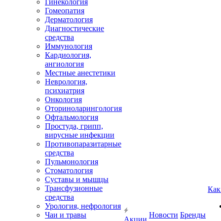
Гинекология
Гомеопатия
Дерматология
Диагностические
средства
Иммунология
Кардиология,
ангиология
Местные анестетики
Неврология,
психиатрия
Онкология
Оториноларингология
Офтальмология
Простуда, грипп,
вирусные инфекции
Противопаразитарные
средства
Пульмонология
Стоматология
Суставы и мышцы
Трансфузионные
Как
средства
Урология, нефрология
Чаи и травы
Новости
Бренды
Акции