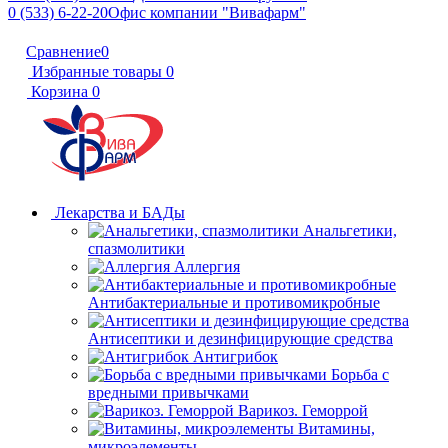
0 (533) 6-22-20
Офис компании "Вивафарм"
Сравнение
0
Избранные товары
0
Корзина
0
Лекарства и БАДы
Анальгетики,
спазмолитики
Аллергия
Антибактериальные и противомикробные
Антисептики и дезинфицирующие средства
Антигрибок
Борьба с
вредными привычками
Варикоз. Геморрой
Витамины,
микроэлементы