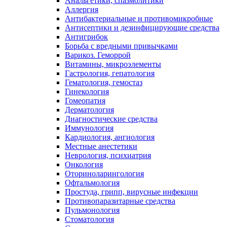
Анальгетики, спазмолитики
Аллергия
Антибактериальные и противомикробные
Антисептики и дезинфицирующие средства
Антигрибок
Борьба с вредными привычками
Варикоз. Геморрой
Витамины, микроэлементы
Гастрология, гепатология
Гематология, гемостаз
Гинекология
Гомеопатия
Дерматология
Диагностические средства
Иммунология
Кардиология, ангиология
Местные анестетики
Неврология, психиатрия
Онкология
Оториноларингология
Офтальмология
Простуда, грипп, вирусные инфекции
Противопаразитарные средства
Пульмонология
Стоматология