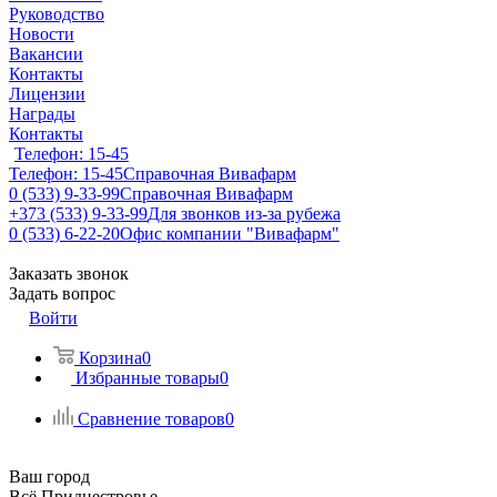
Руководство
Новости
Вакансии
Контакты
Лицензии
Награды
Контакты
Телефон: 15-45
Телефон: 15-45
Справочная Вивафарм
0 (533) 9-33-99
Справочная Вивафарм
+373 (533) 9-33-99
Для звонков из-за рубежа
0 (533) 6-22-20
Офис компании "Вивафарм"
Заказать звонок
Задать вопрос
Войти
Корзина
0
Избранные товары
0
Сравнение товаров
0
Ваш город
Всё Приднестровье