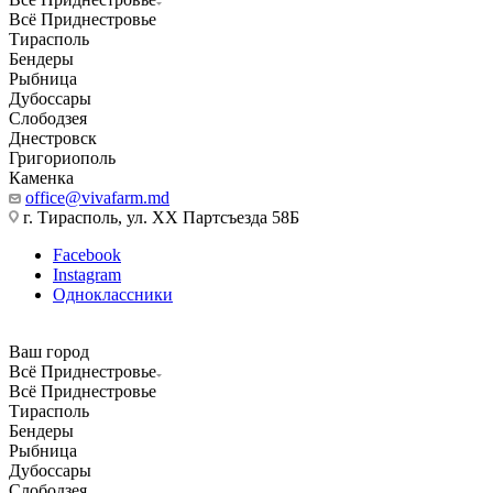
Всё Приднестровье
Тирасполь
Бендеры
Рыбница
Дубоссары
Слободзея
Днестровск
Григориополь
Каменка
office@vivafarm.md
г. Тирасполь, ул. ХХ Партсъезда 58Б
Facebook
Instagram
Одноклассники
Ваш город
Всё Приднестровье
Всё Приднестровье
Тирасполь
Бендеры
Рыбница
Дубоссары
Слободзея