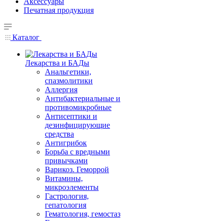
Аксессуары
Печатная продукция
Каталог
Лекарства и БАДы
Анальгетики,
спазмолитики
Аллергия
Антибактериальные и
противомикробные
Антисептики и
дезинфицирующие
средства
Антигрибок
Борьба с вредными
привычками
Варикоз. Геморрой
Витамины,
микроэлементы
Гастрология,
гепатология
Гематология, гемостаз