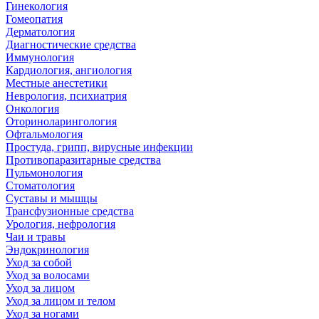
Гинекология
Гомеопатия
Дерматология
Диагностические средства
Иммунология
Кардиология, ангиология
Местные анестетики
Неврология, психиатрия
Онкология
Оториноларингология
Офтальмология
Простуда, грипп, вирусные инфекции
Противопаразитарные средства
Пульмонология
Стоматология
Суставы и мышцы
Трансфузионные средства
Урология, нефрология
Чаи и травы
Эндокринология
Уход за собой
Уход за волосами
Уход за лицом
Уход за лицом и телом
Уход за ногами