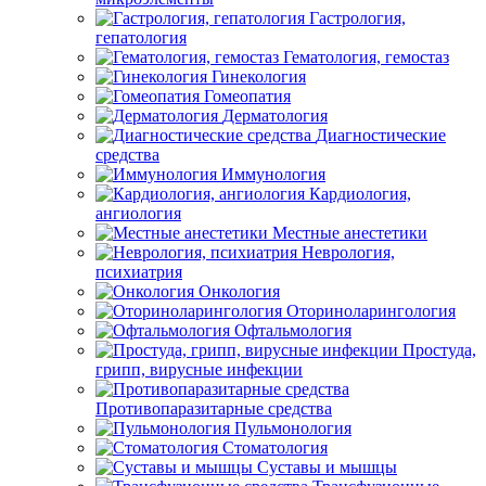
Гастрология,
гепатология
Гематология, гемостаз
Гинекология
Гомеопатия
Дерматология
Диагностические
средства
Иммунология
Кардиология,
ангиология
Местные анестетики
Неврология,
психиатрия
Онкология
Оториноларингология
Офтальмология
Простуда,
грипп, вирусные инфекции
Противопаразитарные средства
Пульмонология
Стоматология
Суставы и мышцы