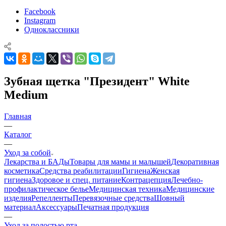
Facebook
Instagram
Одноклассники
Зубная щетка "Президент" White
Medium
Главная
—
Каталог
—
Уход за собой
Лекарства и БАДы
Товары для мамы и малышей
Декоративная
косметика
Средства реабилитации
Гигиена
Женская
гигиена
Здоровое и спец. питание
Контрацепция
Лечебно-
профилактическое белье
Медицинская техника
Медицинские
изделия
Репелленты
Перевязочные средства
Шовный
материал
Аксессуары
Печатная продукция
—
Уход за полостью рта