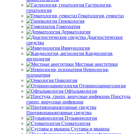
Гастрология,
гепатология
Гематология, гемостаз
Гинекология
Гомеопатия
Дерматология
Диагностические
средства
Иммунология
Кардиология,
ангиология
Местные анестетики
Неврология,
психиатрия
Онкология
Оториноларингология
Офтальмология
Простуда,
грипп, вирусные инфекции
Противопаразитарные средства
Пульмонология
Стоматология
Суставы и мышцы