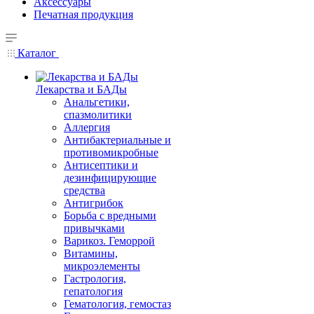
Аксессуары
Печатная продукция
Каталог
Лекарства и БАДы
Анальгетики,
спазмолитики
Аллергия
Антибактериальные и
противомикробные
Антисептики и
дезинфицирующие
средства
Антигрибок
Борьба с вредными
привычками
Варикоз. Геморрой
Витамины,
микроэлементы
Гастрология,
гепатология
Гематология, гемостаз