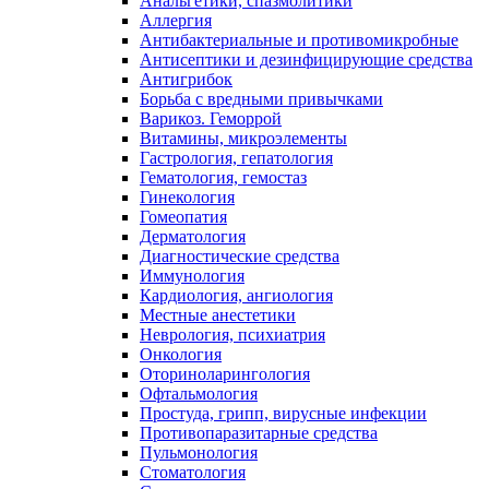
Анальгетики, спазмолитики
Аллергия
Антибактериальные и противомикробные
Антисептики и дезинфицирующие средства
Антигрибок
Борьба с вредными привычками
Варикоз. Геморрой
Витамины, микроэлементы
Гастрология, гепатология
Гематология, гемостаз
Гинекология
Гомеопатия
Дерматология
Диагностические средства
Иммунология
Кардиология, ангиология
Местные анестетики
Неврология, психиатрия
Онкология
Оториноларингология
Офтальмология
Простуда, грипп, вирусные инфекции
Противопаразитарные средства
Пульмонология
Стоматология