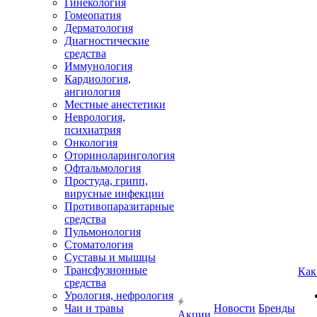
Гинекология
Гомеопатия
Дерматология
Диагностические
средства
Иммунология
Кардиология,
ангиология
Местные анестетики
Неврология,
психиатрия
Онкология
Оториноларингология
Офтальмология
Простуда, грипп,
вирусные инфекции
Противопаразитарные
средства
Пульмонология
Стоматология
Суставы и мышцы
Трансфузионные
Как
средства
Урология, нефрология
Чаи и травы
Новости
Бренды
Акции