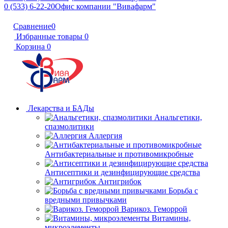
0 (533) 6-22-20
Офис компании "Вивафарм"
Сравнение
0
Избранные товары
0
Корзина
0
Лекарства и БАДы
Анальгетики,
спазмолитики
Аллергия
Антибактериальные и противомикробные
Антисептики и дезинфицирующие средства
Антигрибок
Борьба с
вредными привычками
Варикоз. Геморрой
Витамины,
микроэлементы