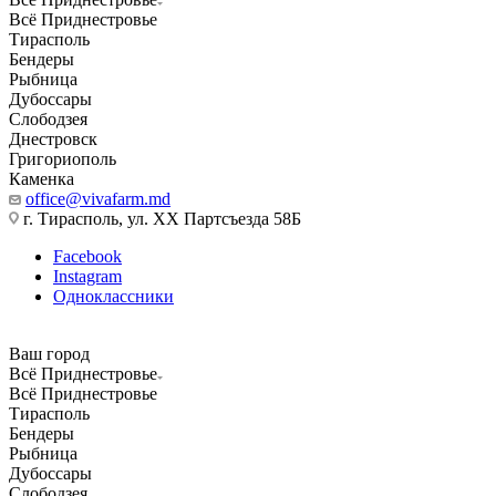
Всё Приднестровье
Тирасполь
Бендеры
Рыбница
Дубоссары
Слободзея
Днестровск
Григориополь
Каменка
office@vivafarm.md
г. Тирасполь, ул. ХХ Партсъезда 58Б
Facebook
Instagram
Одноклассники
Ваш город
Всё Приднестровье
Всё Приднестровье
Тирасполь
Бендеры
Рыбница
Дубоссары
Слободзея