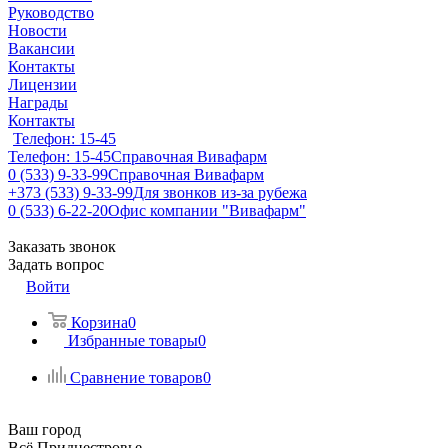
Руководство
Новости
Вакансии
Контакты
Лицензии
Награды
Контакты
Телефон: 15-45
Телефон: 15-45
Справочная Вивафарм
0 (533) 9-33-99
Справочная Вивафарм
+373 (533) 9-33-99
Для звонков из-за рубежа
0 (533) 6-22-20
Офис компании "Вивафарм"
Заказать звонок
Задать вопрос
Войти
Корзина
0
Избранные товары
0
Сравнение товаров
0
Ваш город
Всё Приднестровье