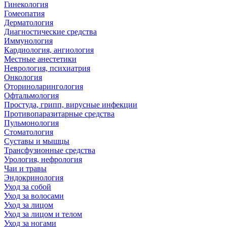
Гинекология
Гомеопатия
Дерматология
Диагностические средства
Иммунология
Кардиология, ангиология
Местные анестетики
Неврология, психиатрия
Онкология
Оториноларингология
Офтальмология
Простуда, грипп, вирусные инфекции
Противопаразитарные средства
Пульмонология
Стоматология
Суставы и мышцы
Трансфузионные средства
Урология, нефрология
Чаи и травы
Эндокринология
Уход за собой
Уход за волосами
Уход за лицом
Уход за лицом и телом
Уход за ногами