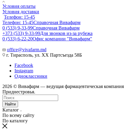
Условия оплаты
Условия доставки
Телефон: 15-45
Телефон: 15-45
Справочная Вивафарм
0 (533) 9-33-99
Справочная Вивафарм
+373 (533) 9-33-99
Для звонков из-за рубежа
0 (533) 6-22-20
Офис компании "Вивафарм"
office@vivafarm.md
г. Тирасполь, ул. ХХ Партсъезда 58Б
Facebook
Instagram
Одноклассники
2026 © Вивафарм — ведущая фармацевтическая компания
Приднестровья.
Найти
Каталог
По всему сайту
По каталогу