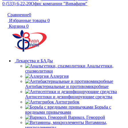
0 (533) 6-22-20
Офис компании "Вивафарм"
Сравнение
0
Избранные товары
0
Корзина
0
Лекарства и БАДы
Анальгетики,
спазмолитики
Аллергия
Антибактериальные и противомикробные
Антисептики и дезинфицирующие средства
Антигрибок
Борьба с
вредными привычками
Варикоз. Геморрой
Витамины,
микроэлементы