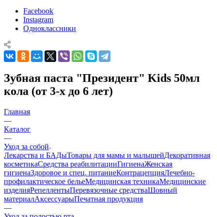
Facebook
Instagram
Одноклассники
Зубная паста "Президент" Kids 50мл
кола (от 3-х до 6 лет)
Главная
—
Каталог
—
Уход за собой
Лекарства и БАДы
Товары для мамы и малышей
Декоративная
косметика
Средства реабилитации
Гигиена
Женская
гигиена
Здоровое и спец. питание
Контрацепция
Лечебно-
профилактическое белье
Медицинская техника
Медицинские
изделия
Репелленты
Перевязочные средства
Шовный
материал
Аксессуары
Печатная продукция
—
Уход за полостью рта