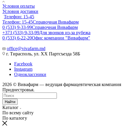
Условия оплаты
Условия доставки
Телефон: 15-45
Телефон: 15-45
Справочная Вивафарм
0 (533) 9-33-99
Справочная Вивафарм
+373 (533) 9-33-99
Для звонков из-за рубежа
0 (533) 6-22-20
Офис компании "Вивафарм"
office@vivafarm.md
г. Тирасполь, ул. ХХ Партсъезда 58Б
Facebook
Instagram
Одноклассники
2026 © Вивафарм — ведущая фармацевтическая компания
Приднестровья.
Найти
Каталог
По всему сайту
По каталогу