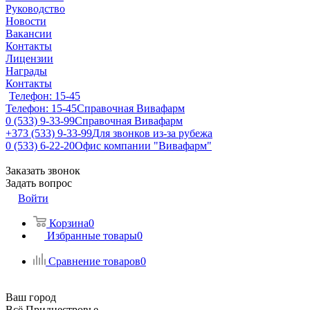
Руководство
Новости
Вакансии
Контакты
Лицензии
Награды
Контакты
Телефон: 15-45
Телефон: 15-45
Справочная Вивафарм
0 (533) 9-33-99
Справочная Вивафарм
+373 (533) 9-33-99
Для звонков из-за рубежа
0 (533) 6-22-20
Офис компании "Вивафарм"
Заказать звонок
Задать вопрос
Войти
Корзина
0
Избранные товары
0
Сравнение товаров
0
Ваш город
Всё Приднестровье