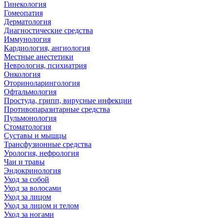
Гинекология
Гомеопатия
Дерматология
Диагностические средства
Иммунология
Кардиология, ангиология
Местные анестетики
Неврология, психиатрия
Онкология
Оториноларингология
Офтальмология
Простуда, грипп, вирусные инфекции
Противопаразитарные средства
Пульмонология
Стоматология
Суставы и мышцы
Трансфузионные средства
Урология, нефрология
Чаи и травы
Эндокринология
Уход за собой
Уход за волосами
Уход за лицом
Уход за лицом и телом
Уход за ногами