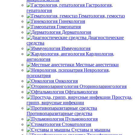
Гастрология,
гепатология
Гематология, гемостаз
Гинекология
Гомеопатия
Дерматология
Диагностические
средства
Иммунология
Кардиология,
ангиология
Местные анестетики
Неврология,
психиатрия
Онкология
Оториноларингология
Офтальмология
Простуда,
грипп, вирусные инфекции
Противопаразитарные средства
Пульмонология
Стоматология
Суставы и мышцы