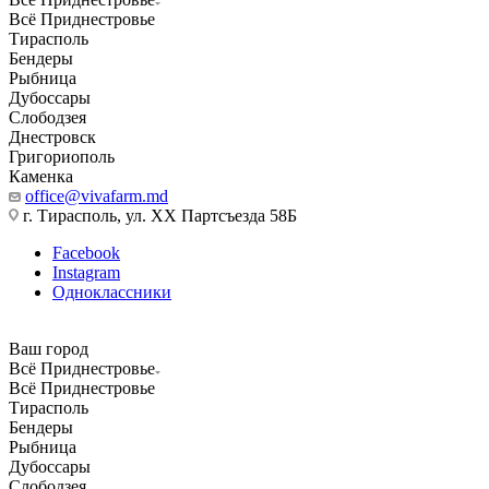
Всё Приднестровье
Тирасполь
Бендеры
Рыбница
Дубоссары
Слободзея
Днестровск
Григориополь
Каменка
office@vivafarm.md
г. Тирасполь, ул. ХХ Партсъезда 58Б
Facebook
Instagram
Одноклассники
Ваш город
Всё Приднестровье
Всё Приднестровье
Тирасполь
Бендеры
Рыбница
Дубоссары
Слободзея