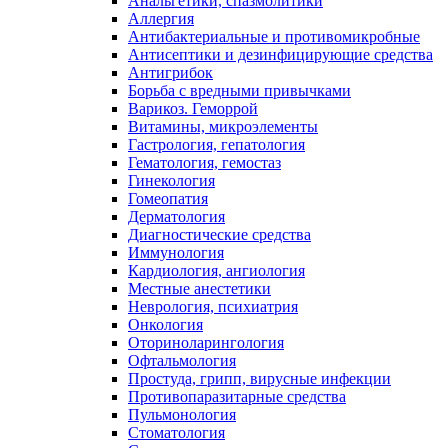
Анальгетики, спазмолитики
Аллергия
Антибактериальные и противомикробные
Антисептики и дезинфицирующие средства
Антигрибок
Борьба с вредными привычками
Варикоз. Геморрой
Витамины, микроэлементы
Гастрология, гепатология
Гематология, гемостаз
Гинекология
Гомеопатия
Дерматология
Диагностические средства
Иммунология
Кардиология, ангиология
Местные анестетики
Неврология, психиатрия
Онкология
Оториноларингология
Офтальмология
Простуда, грипп, вирусные инфекции
Противопаразитарные средства
Пульмонология
Стоматология