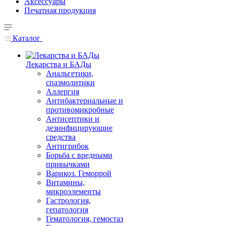
Аксессуары
Печатная продукция
Каталог
Лекарства и БАДы
Анальгетики,
спазмолитики
Аллергия
Антибактериальные и
противомикробные
Антисептики и
дезинфицирующие
средства
Антигрибок
Борьба с вредными
привычками
Варикоз. Геморрой
Витамины,
микроэлементы
Гастрология,
гепатология
Гематология, гемостаз