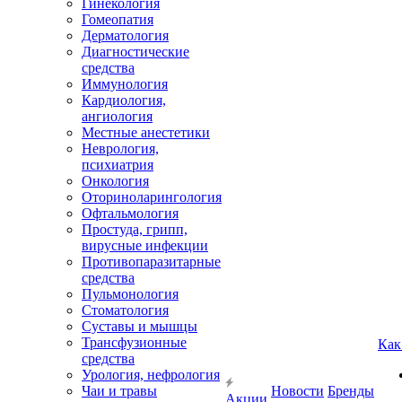
Гинекология
Гомеопатия
Дерматология
Диагностические
средства
Иммунология
Кардиология,
ангиология
Местные анестетики
Неврология,
психиатрия
Онкология
Оториноларингология
Офтальмология
Простуда, грипп,
вирусные инфекции
Противопаразитарные
средства
Пульмонология
Стоматология
Суставы и мышцы
Трансфузионные
Как
средства
Урология, нефрология
Чаи и травы
Новости
Бренды
Акции