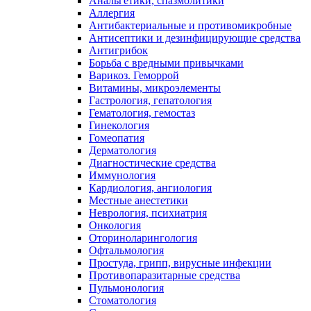
Анальгетики, спазмолитики
Аллергия
Антибактериальные и противомикробные
Антисептики и дезинфицирующие средства
Антигрибок
Борьба с вредными привычками
Варикоз. Геморрой
Витамины, микроэлементы
Гастрология, гепатология
Гематология, гемостаз
Гинекология
Гомеопатия
Дерматология
Диагностические средства
Иммунология
Кардиология, ангиология
Местные анестетики
Неврология, психиатрия
Онкология
Оториноларингология
Офтальмология
Простуда, грипп, вирусные инфекции
Противопаразитарные средства
Пульмонология
Стоматология