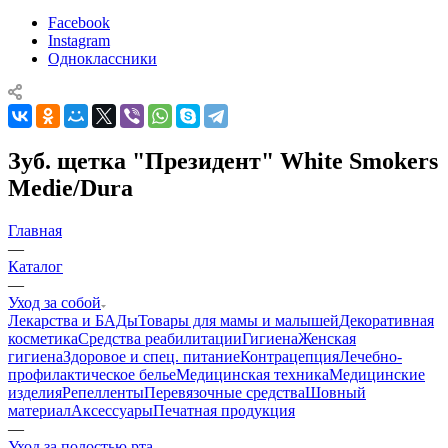
Facebook
Instagram
Одноклассники
Зуб. щетка "Президент" White Smokers
Medie/Dura
Главная
—
Каталог
—
Уход за собой
Лекарства и БАДы
Товары для мамы и малышей
Декоративная
косметика
Средства реабилитации
Гигиена
Женская
гигиена
Здоровое и спец. питание
Контрацепция
Лечебно-
профилактическое белье
Медицинская техника
Медицинские
изделия
Репелленты
Перевязочные средства
Шовный
материал
Аксессуары
Печатная продукция
—
Уход за полостью рта