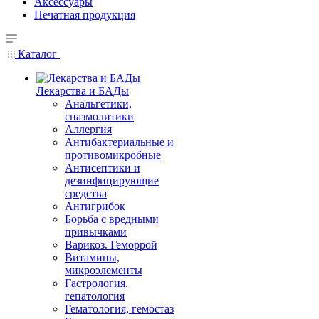
Аксессуары
Печатная продукция
Каталог
Лекарства и БАДы
Анальгетики,
спазмолитики
Аллергия
Антибактериальные и
противомикробные
Антисептики и
дезинфицирующие
средства
Антигрибок
Борьба с вредными
привычками
Варикоз. Геморрой
Витамины,
микроэлементы
Гастрология,
гепатология
Гематология, гемостаз