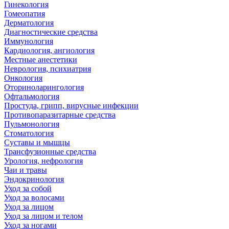
Гинекология
Гомеопатия
Дерматология
Диагностические средства
Иммунология
Кардиология, ангиология
Местные анестетики
Неврология, психиатрия
Онкология
Оториноларингология
Офтальмология
Простуда, грипп, вирусные инфекции
Противопаразитарные средства
Пульмонология
Стоматология
Суставы и мышцы
Трансфузионные средства
Урология, нефрология
Чаи и травы
Эндокринология
Уход за собой
Уход за волосами
Уход за лицом
Уход за лицом и телом
Уход за ногами