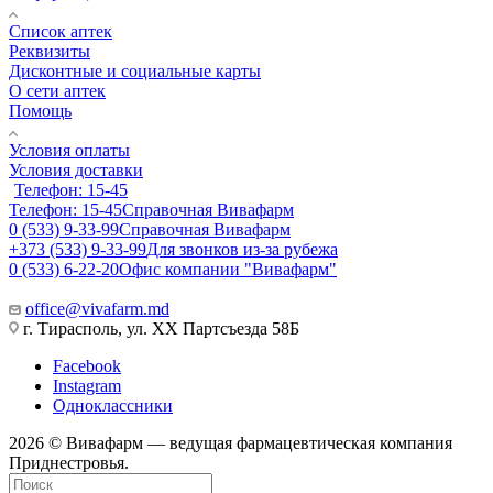
Список аптек
Реквизиты
Дисконтные и социальные карты
О сети аптек
Помощь
Условия оплаты
Условия доставки
Телефон: 15-45
Телефон: 15-45
Справочная Вивафарм
0 (533) 9-33-99
Справочная Вивафарм
+373 (533) 9-33-99
Для звонков из-за рубежа
0 (533) 6-22-20
Офис компании "Вивафарм"
office@vivafarm.md
г. Тирасполь, ул. ХХ Партсъезда 58Б
Facebook
Instagram
Одноклассники
2026 © Вивафарм — ведущая фармацевтическая компания
Приднестровья.