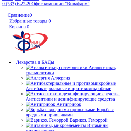
0 (533) 6-22-20
Офис компании "Вивафарм"
Сравнение
0
Избранные товары
0
Корзина
0
Лекарства и БАДы
Анальгетики,
спазмолитики
Аллергия
Антибактериальные и противомикробные
Антисептики и дезинфицирующие средства
Антигрибок
Борьба с
вредными привычками
Варикоз. Геморрой
Витамины,
микроэлементы