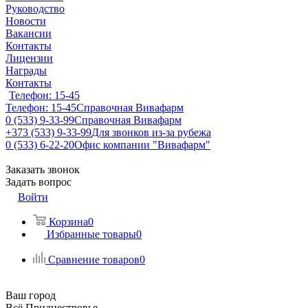
Руководство
Новости
Вакансии
Контакты
Лицензии
Награды
Контакты
Телефон: 15-45
Телефон: 15-45
Справочная Вивафарм
0 (533) 9-33-99
Справочная Вивафарм
+373 (533) 9-33-99
Для звонков из-за рубежа
0 (533) 6-22-20
Офис компании "Вивафарм"
Заказать звонок
Задать вопрос
Войти
Корзина
0
Избранные товары
0
Сравнение товаров
0
Ваш город
Всё Приднестровье