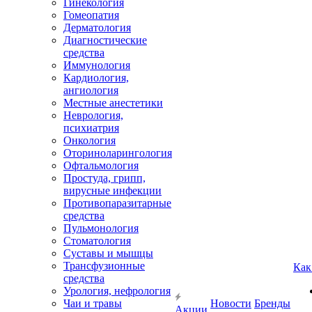
Гинекология
Гомеопатия
Дерматология
Диагностические
средства
Иммунология
Кардиология,
ангиология
Местные анестетики
Неврология,
психиатрия
Онкология
Оториноларингология
Офтальмология
Простуда, грипп,
вирусные инфекции
Противопаразитарные
средства
Пульмонология
Стоматология
Суставы и мышцы
Трансфузионные
Как
средства
Урология, нефрология
Чаи и травы
Новости
Бренды
Акции