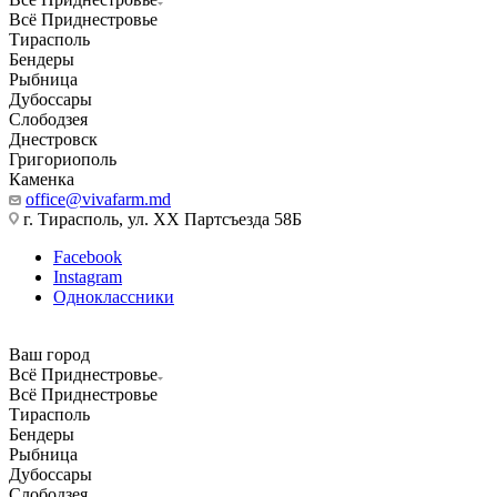
Всё Приднестровье
Тирасполь
Бендеры
Рыбница
Дубоссары
Слободзея
Днестровск
Григориополь
Каменка
office@vivafarm.md
г. Тирасполь, ул. ХХ Партсъезда 58Б
Facebook
Instagram
Одноклассники
Ваш город
Всё Приднестровье
Всё Приднестровье
Тирасполь
Бендеры
Рыбница
Дубоссары
Слободзея