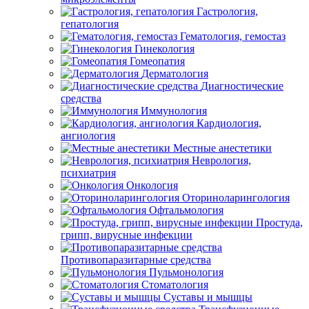
Гастрология,
гепатология
Гематология, гемостаз
Гинекология
Гомеопатия
Дерматология
Диагностические
средства
Иммунология
Кардиология,
ангиология
Местные анестетики
Неврология,
психиатрия
Онкология
Оториноларингология
Офтальмология
Простуда,
грипп, вирусные инфекции
Противопаразитарные средства
Пульмонология
Стоматология
Суставы и мышцы