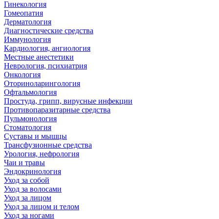
Гинекология
Гомеопатия
Дерматология
Диагностические средства
Иммунология
Кардиология, ангиология
Местные анестетики
Неврология, психиатрия
Онкология
Оториноларингология
Офтальмология
Простуда, грипп, вирусные инфекции
Противопаразитарные средства
Пульмонология
Стоматология
Суставы и мышцы
Трансфузионные средства
Урология, нефрология
Чаи и травы
Эндокринология
Уход за собой
Уход за волосами
Уход за лицом
Уход за лицом и телом
Уход за ногами