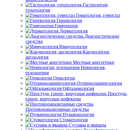
Гастрология,
гепатология
Гематология, гемостаз
Гинекология
Гомеопатия
Дерматология
Диагностические
средства
Иммунология
Кардиология,
ангиология
Местные анестетики
Неврология,
психиатрия
Онкология
Оториноларингология
Офтальмология
Простуда,
грипп, вирусные инфекции
Противопаразитарные средства
Пульмонология
Стоматология
Суставы и мышцы