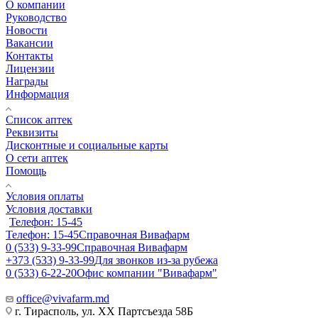
О компании
Руководство
Новости
Вакансии
Контакты
Лицензии
Награды
Информация
Список аптек
Реквизиты
Дисконтные и социальные карты
О сети аптек
Помощь
Условия оплаты
Условия доставки
Телефон: 15-45
Телефон: 15-45
Справочная Вивафарм
0 (533) 9-33-99
Справочная Вивафарм
+373 (533) 9-33-99
Для звонков из-за рубежа
0 (533) 6-22-20
Офис компании "Вивафарм"
office@vivafarm.md
г. Тирасполь, ул. ХХ Партсъезда 58Б