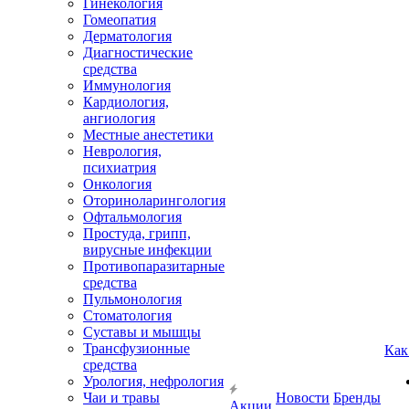
Гинекология
Гомеопатия
Дерматология
Диагностические
средства
Иммунология
Кардиология,
ангиология
Местные анестетики
Неврология,
психиатрия
Онкология
Оториноларингология
Офтальмология
Простуда, грипп,
вирусные инфекции
Противопаразитарные
средства
Пульмонология
Стоматология
Суставы и мышцы
Трансфузионные
Как
средства
Урология, нефрология
Чаи и травы
Новости
Бренды
Акции