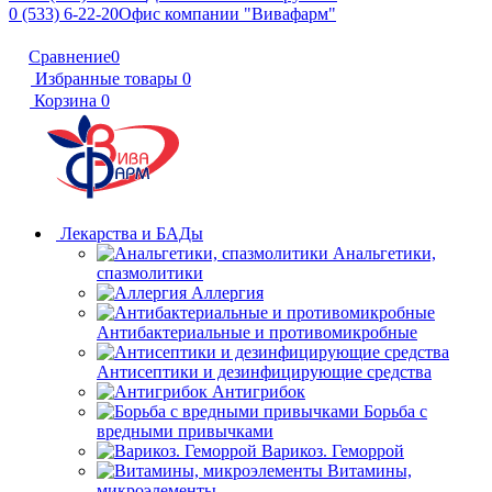
0 (533) 6-22-20
Офис компании "Вивафарм"
Сравнение
0
Избранные товары
0
Корзина
0
Лекарства и БАДы
Анальгетики,
спазмолитики
Аллергия
Антибактериальные и противомикробные
Антисептики и дезинфицирующие средства
Антигрибок
Борьба с
вредными привычками
Варикоз. Геморрой
Витамины,
микроэлементы