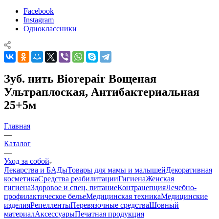
Facebook
Instagram
Одноклассники
Зуб. нить Biorepair Вощеная
Ультраплоская, Антибактериальная
25+5м
Главная
—
Каталог
—
Уход за собой
Лекарства и БАДы
Товары для мамы и малышей
Декоративная
косметика
Средства реабилитации
Гигиена
Женская
гигиена
Здоровое и спец. питание
Контрацепция
Лечебно-
профилактическое белье
Медицинская техника
Медицинские
изделия
Репелленты
Перевязочные средства
Шовный
материал
Аксессуары
Печатная продукция