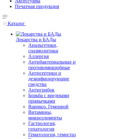
Аксессуары
Печатная продукция
Каталог
Лекарства и БАДы
Анальгетики,
спазмолитики
Аллергия
Антибактериальные и
противомикробные
Антисептики и
дезинфицирующие
средства
Антигрибок
Борьба с вредными
привычками
Варикоз. Геморрой
Витамины,
микроэлементы
Гастрология,
гепатология
Гематология, гемостаз