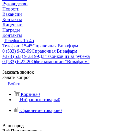
Руководство
Новости
Вакансии
Контакты
Лицензии
Награды
Контакты
Телефон: 15-45
Телефон: 15-45
Справочная Вивафарм
0 (533) 9-33-99
Справочная Вивафарм
+373 (533) 9-33-99
Для звонков из-за рубежа
0 (533) 6-22-20
Офис компании "Вивафарм"
Заказать звонок
Задать вопрос
Войти
Корзина
0
Избранные товары
0
Сравнение товаров
0
Ваш город
Всё Приднестровье