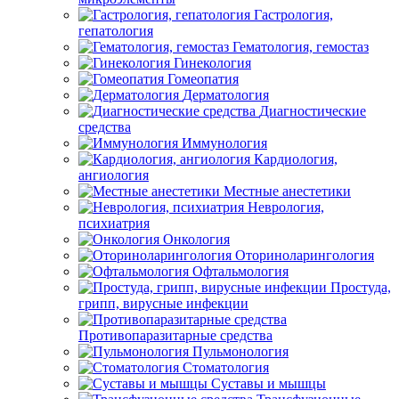
Гастрология,
гепатология
Гематология, гемостаз
Гинекология
Гомеопатия
Дерматология
Диагностические
средства
Иммунология
Кардиология,
ангиология
Местные анестетики
Неврология,
психиатрия
Онкология
Оториноларингология
Офтальмология
Простуда,
грипп, вирусные инфекции
Противопаразитарные средства
Пульмонология
Стоматология
Суставы и мышцы