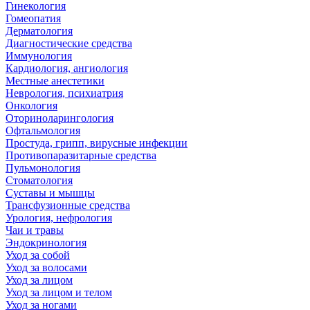
Гинекология
Гомеопатия
Дерматология
Диагностические средства
Иммунология
Кардиология, ангиология
Местные анестетики
Неврология, психиатрия
Онкология
Оториноларингология
Офтальмология
Простуда, грипп, вирусные инфекции
Противопаразитарные средства
Пульмонология
Стоматология
Суставы и мышцы
Трансфузионные средства
Урология, нефрология
Чаи и травы
Эндокринология
Уход за собой
Уход за волосами
Уход за лицом
Уход за лицом и телом
Уход за ногами