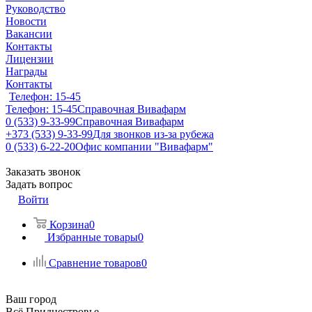
Руководство
Новости
Вакансии
Контакты
Лицензии
Награды
Контакты
Телефон: 15-45
Телефон: 15-45
Справочная Вивафарм
0 (533) 9-33-99
Справочная Вивафарм
+373 (533) 9-33-99
Для звонков из-за рубежа
0 (533) 6-22-20
Офис компании "Вивафарм"
Заказать звонок
Задать вопрос
Войти
Корзина
0
Избранные товары
0
Сравнение товаров
0
Ваш город
Всё Приднестровье