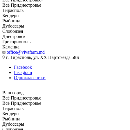
Всё Приднестровье
Тирасполь
Бендеры
Рыбница
Дубоссары
Слободзея
Днестровск
Григориополь
Каменка
office@vivafarm.md
г. Тирасполь, ул. ХХ Партсъезда 58Б
Facebook
Instagram
Одноклассники
Ваш город
Всё Приднестровье
Всё Приднестровье
Тирасполь
Бендеры
Рыбница
Дубоссары
Слободзея