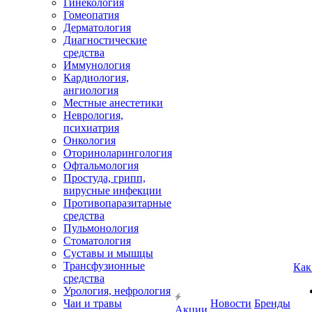
Гинекология
Гомеопатия
Дерматология
Диагностические
средства
Иммунология
Кардиология,
ангиология
Местные анестетики
Неврология,
психиатрия
Онкология
Оториноларингология
Офтальмология
Простуда, грипп,
вирусные инфекции
Противопаразитарные
средства
Пульмонология
Стоматология
Суставы и мышцы
Трансфузионные
Как
средства
Урология, нефрология
Чаи и травы
Новости
Бренды
Акции