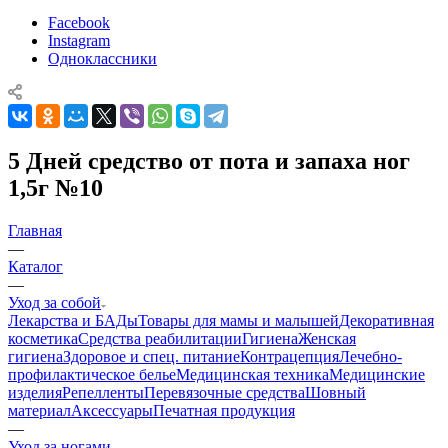
Facebook
Instagram
Одноклассники
5 Дней средство от пота и запаха ног
1,5г №10
Главная
—
Каталог
—
Уход за собой
Лекарства и БАДы
Товары для мамы и малышей
Декоративная
косметика
Средства реабилитации
Гигиена
Женская
гигиена
Здоровое и спец. питание
Контрацепция
Лечебно-
профилактическое белье
Медицинская техника
Медицинские
изделия
Репелленты
Перевязочные средства
Шовный
материал
Аксессуары
Печатная продукция
—
Уход за ногами