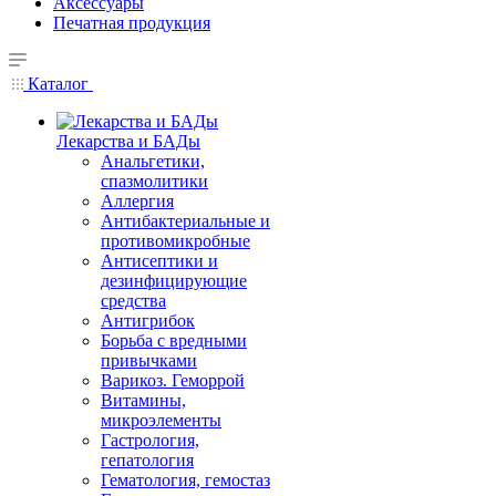
Аксессуары
Печатная продукция
Каталог
Лекарства и БАДы
Анальгетики,
спазмолитики
Аллергия
Антибактериальные и
противомикробные
Антисептики и
дезинфицирующие
средства
Антигрибок
Борьба с вредными
привычками
Варикоз. Геморрой
Витамины,
микроэлементы
Гастрология,
гепатология
Гематология, гемостаз