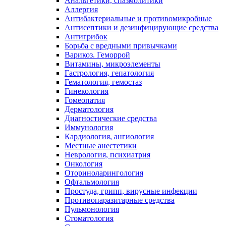
Анальгетики, спазмолитики
Аллергия
Антибактериальные и противомикробные
Антисептики и дезинфицирующие средства
Антигрибок
Борьба с вредными привычками
Варикоз. Геморрой
Витамины, микроэлементы
Гастрология, гепатология
Гематология, гемостаз
Гинекология
Гомеопатия
Дерматология
Диагностические средства
Иммунология
Кардиология, ангиология
Местные анестетики
Неврология, психиатрия
Онкология
Оториноларингология
Офтальмология
Простуда, грипп, вирусные инфекции
Противопаразитарные средства
Пульмонология
Стоматология