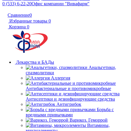
0 (533) 6-22-20
Офис компании "Вивафарм"
Сравнение
0
Избранные товары
0
Корзина
0
Лекарства и БАДы
Анальгетики,
спазмолитики
Аллергия
Антибактериальные и противомикробные
Антисептики и дезинфицирующие средства
Антигрибок
Борьба с
вредными привычками
Варикоз. Геморрой
Витамины,
микроэлементы