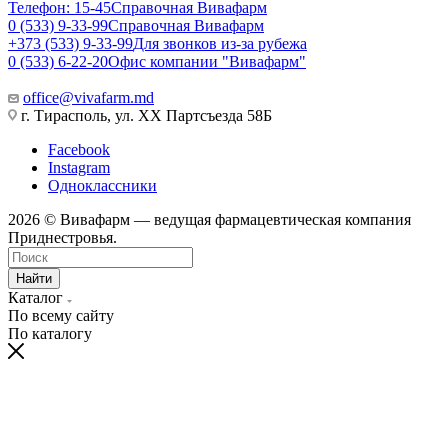
Телефон: 15-45
Справочная Вивафарм
0 (533) 9-33-99
Справочная Вивафарм
+373 (533) 9-33-99
Для звонков из-за рубежа
0 (533) 6-22-20
Офис компании "Вивафарм"
office@vivafarm.md
г. Тирасполь, ул. ХХ Партсъезда 58Б
Facebook
Instagram
Одноклассники
2026 © Вивафарм — ведущая фармацевтическая компания
Приднестровья.
Найти
Каталог
По всему сайту
По каталогу