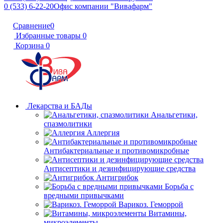
0 (533) 6-22-20
Офис компании "Вивафарм"
Сравнение
0
Избранные товары
0
Корзина
0
Лекарства и БАДы
Анальгетики,
спазмолитики
Аллергия
Антибактериальные и противомикробные
Антисептики и дезинфицирующие средства
Антигрибок
Борьба с
вредными привычками
Варикоз. Геморрой
Витамины,
микроэлементы