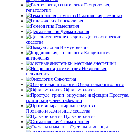
Гастрология,
гепатология
Гематология, гемостаз
Гинекология
Гомеопатия
Дерматология
Диагностические
средства
Иммунология
Кардиология,
ангиология
Местные анестетики
Неврология,
психиатрия
Онкология
Оториноларингология
Офтальмология
Простуда,
грипп, вирусные инфекции
Противопаразитарные средства
Пульмонология
Стоматология
Суставы и мышцы