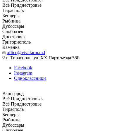
Всё Приднестровье
Тирасполь
Бендеры
Рыбница
Дубоссары
Слободзея
Днестровск
Григориополь
Каменка
office@vivafarm.md
г. Тирасполь, ул. ХХ Партсъезда 58Б
Facebook
Instagram
Одноклассники
Ваш город
Всё Приднестровье
Всё Приднестровье
Тирасполь
Бендеры
Рыбница
Дубоссары
Слободзея