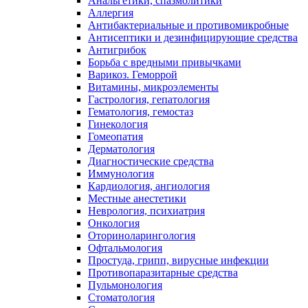
Анальгетики, спазмолитики
Аллергия
Антибактериальные и противомикробные
Антисептики и дезинфицирующие средства
Антигрибок
Борьба с вредными привычками
Варикоз. Геморрой
Витамины, микроэлементы
Гастрология, гепатология
Гематология, гемостаз
Гинекология
Гомеопатия
Дерматология
Диагностические средства
Иммунология
Кардиология, ангиология
Местные анестетики
Неврология, психиатрия
Онкология
Оториноларингология
Офтальмология
Простуда, грипп, вирусные инфекции
Противопаразитарные средства
Пульмонология
Стоматология