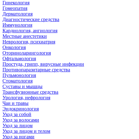
Гинекология
Гомеопатия
Дерматология
Диагностические средства
Иммунология
Кардиология, ангиология
Местные анестетики
Неврология, психиатрия
Онкология
Оториноларингология
Офтальмология
Простуда, грипп, вирусные инфекции
Противопаразитарные средства
Пульмонология
Стоматология
Суставы и мышцы
Трансфузионные средства
Урология, нефрология
Чаи и травы
Эндокринология
Уход за собой
Уход за волосами
Уход за лицом
Уход за лицом и телом
Уход за ногами