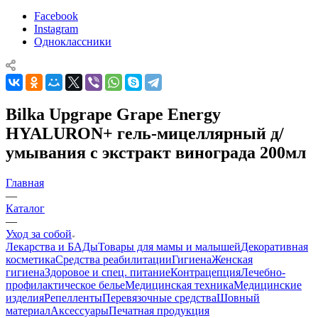
Facebook
Instagram
Одноклассники
Bilka Upgrape Grape Energy
HYALURON+ гель-мицеллярный д/
умывания с экстракт винограда 200мл
Главная
—
Каталог
—
Уход за собой
Лекарства и БАДы
Товары для мамы и малышей
Декоративная
косметика
Средства реабилитации
Гигиена
Женская
гигиена
Здоровое и спец. питание
Контрацепция
Лечебно-
профилактическое белье
Медицинская техника
Медицинские
изделия
Репелленты
Перевязочные средства
Шовный
материал
Аксессуары
Печатная продукция