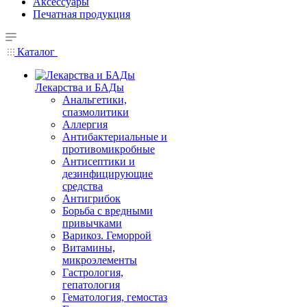
Аксессуары
Печатная продукция
Каталог
Лекарства и БАДы
Анальгетики,
спазмолитики
Аллергия
Антибактериальные и
противомикробные
Антисептики и
дезинфицирующие
средства
Антигрибок
Борьба с вредными
привычками
Варикоз. Геморрой
Витамины,
микроэлементы
Гастрология,
гепатология
Гематология, гемостаз