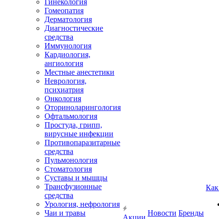
Гинекология
Гомеопатия
Дерматология
Диагностические
средства
Иммунология
Кардиология,
ангиология
Местные анестетики
Неврология,
психиатрия
Онкология
Оториноларингология
Офтальмология
Простуда, грипп,
вирусные инфекции
Противопаразитарные
средства
Пульмонология
Стоматология
Суставы и мышцы
Трансфузионные
Как
средства
Урология, нефрология
Чаи и травы
Новости
Бренды
Акции