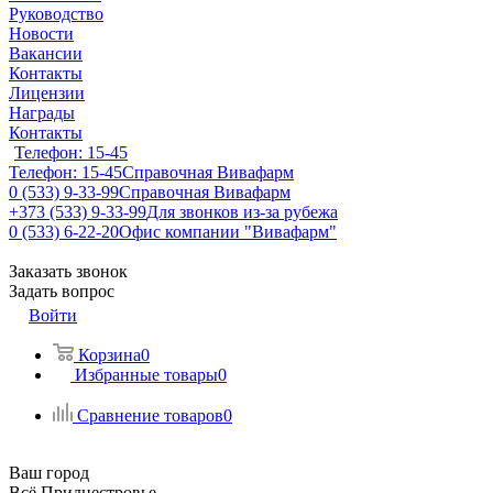
Руководство
Новости
Вакансии
Контакты
Лицензии
Награды
Контакты
Телефон: 15-45
Телефон: 15-45
Справочная Вивафарм
0 (533) 9-33-99
Справочная Вивафарм
+373 (533) 9-33-99
Для звонков из-за рубежа
0 (533) 6-22-20
Офис компании "Вивафарм"
Заказать звонок
Задать вопрос
Войти
Корзина
0
Избранные товары
0
Сравнение товаров
0
Ваш город
Всё Приднестровье