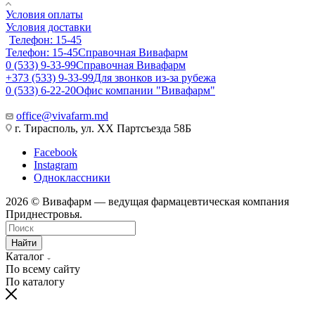
Условия оплаты
Условия доставки
Телефон: 15-45
Телефон: 15-45
Справочная Вивафарм
0 (533) 9-33-99
Справочная Вивафарм
+373 (533) 9-33-99
Для звонков из-за рубежа
0 (533) 6-22-20
Офис компании "Вивафарм"
office@vivafarm.md
г. Тирасполь, ул. ХХ Партсъезда 58Б
Facebook
Instagram
Одноклассники
2026 © Вивафарм — ведущая фармацевтическая компания
Приднестровья.
Найти
Каталог
По всему сайту
По каталогу