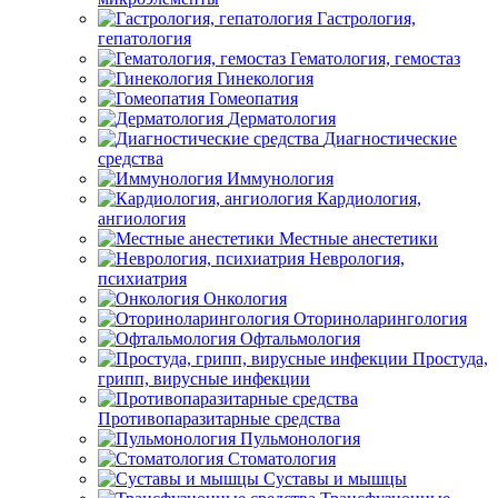
Гастрология,
гепатология
Гематология, гемостаз
Гинекология
Гомеопатия
Дерматология
Диагностические
средства
Иммунология
Кардиология,
ангиология
Местные анестетики
Неврология,
психиатрия
Онкология
Оториноларингология
Офтальмология
Простуда,
грипп, вирусные инфекции
Противопаразитарные средства
Пульмонология
Стоматология
Суставы и мышцы