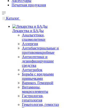
Аксессуары
Печатная продукция
Каталог
Лекарства и БАДы
Анальгетики,
спазмолитики
Аллергия
Антибактериальные и
противомикробные
Антисептики и
дезинфицирующие
средства
Антигрибок
Борьба с вредными
привычками
Варикоз. Геморрой
Витамины,
микроэлементы
Гастрология,
гепатология
Гематология, гемостаз