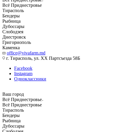
Всё Приднестровье
Тирасполь
Бендеры
Рыбница
Дубоссары
Слободзея
Днестровск
Григориополь
Каменка
office@vivafarm.md
г. Тирасполь, ул. ХХ Партсъезда 58Б
Facebook
Instagram
Одноклассники
Ваш город
Всё Приднестровье
Всё Приднестровье
Тирасполь
Бендеры
Рыбница
Дубоссары
Слободзея