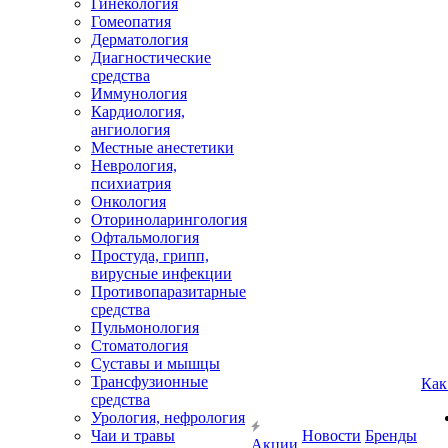
Гинекология
Гомеопатия
Дерматология
Диагностические
средства
Иммунология
Кардиология,
ангиология
Местные анестетики
Неврология,
психиатрия
Онкология
Оториноларингология
Офтальмология
Простуда, грипп,
вирусные инфекции
Противопаразитарные
средства
Пульмонология
Стоматология
Суставы и мышцы
Трансфузионные
Как
средства
Урология, нефрология
Чаи и травы
Новости
Бренды
Акции