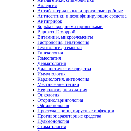
Анальгетики, спазмолитики
Аллергия
Антибактериальные и противомикробные
Антисептики и дезинфицирующие средства
Антигрибок
Борьба с вредными привычками
Варикоз. Геморрой
Витамины, микроэлементы
Гастрология, гепатология
Гематология, гемостаз
Гинекология
Гомеопатия
Дерматология
Диагностические средства
Иммунология
Кардиология, ангиология
Местные анестетики
Неврология, психиатрия
Онкология
Оториноларингология
Офтальмология
Простуда, грипп, вирусные инфекции
Противопаразитарные средства
Пульмонология
Стоматология