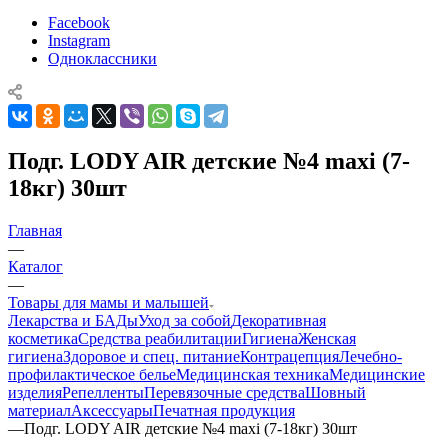
Facebook
Instagram
Одноклассники
Подг. LODY AIR детские №4 maxi (7-
18кг) 30шт
Главная
—
Каталог
—
Товары для мамы и малышей
Лекарства и БАДы
Уход за собой
Декоративная
косметика
Средства реабилитации
Гигиена
Женская
гигиена
Здоровое и спец. питание
Контрацепция
Лечебно-
профилактическое белье
Медицинская техника
Медицинские
изделия
Репелленты
Перевязочные средства
Шовный
материал
Аксессуары
Печатная продукция
—
Подг. LODY AIR детские №4 maxi (7-18кг) 30шт