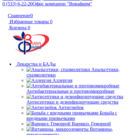
0 (533) 6-22-20
Офис компании "Вивафарм"
Сравнение
0
Избранные товары
0
Корзина
0
Лекарства и БАДы
Анальгетики,
спазмолитики
Аллергия
Антибактериальные и противомикробные
Антисептики и дезинфицирующие средства
Антигрибок
Борьба с
вредными привычками
Варикоз. Геморрой
Витамины,
микроэлементы