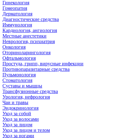
Гинекология
Гомеопатия
Дерматология
Диагностические средства
Иммунология
Кардиология, ангиология
Местные анестетики
Неврология, психиатрия
Онкология
Оториноларингология
Офтальмология
Простуда, грипп, вирусные инфекции
Противопаразитарные средства
Пульмонология
Стоматология
Суставы и мышцы
Трансфузионные средства
Урология, нефрология
Чаи и травы
Эндокринология
Уход за собой
Уход за волосами
Уход за лицом
Уход за лицом и телом
Уход за ногами