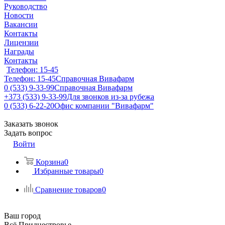
Руководство
Новости
Вакансии
Контакты
Лицензии
Награды
Контакты
Телефон: 15-45
Телефон: 15-45
Справочная Вивафарм
0 (533) 9-33-99
Справочная Вивафарм
+373 (533) 9-33-99
Для звонков из-за рубежа
0 (533) 6-22-20
Офис компании "Вивафарм"
Заказать звонок
Задать вопрос
Войти
Корзина
0
Избранные товары
0
Сравнение товаров
0
Ваш город
Всё Приднестровье