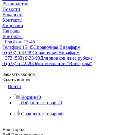
Руководство
Новости
Вакансии
Контакты
Лицензии
Награды
Контакты
Телефон: 15-45
Телефон: 15-45
Справочная Вивафарм
0 (533) 9-33-99
Справочная Вивафарм
+373 (533) 9-33-99
Для звонков из-за рубежа
0 (533) 6-22-20
Офис компании "Вивафарм"
Заказать звонок
Задать вопрос
Войти
Корзина
0
Избранные товары
0
Сравнение товаров
0
Ваш город
Всё Приднестровье