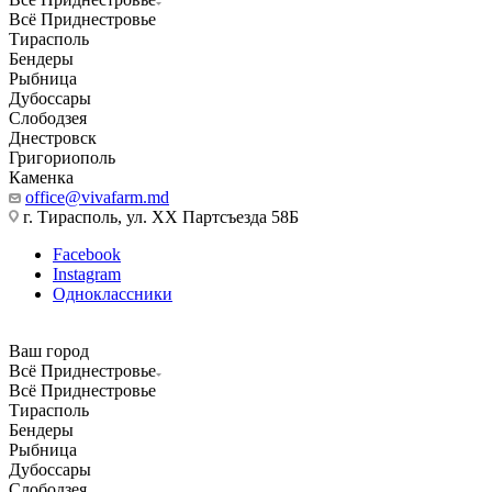
Всё Приднестровье
Тирасполь
Бендеры
Рыбница
Дубоссары
Слободзея
Днестровск
Григориополь
Каменка
office@vivafarm.md
г. Тирасполь, ул. ХХ Партсъезда 58Б
Facebook
Instagram
Одноклассники
Ваш город
Всё Приднестровье
Всё Приднестровье
Тирасполь
Бендеры
Рыбница
Дубоссары
Слободзея