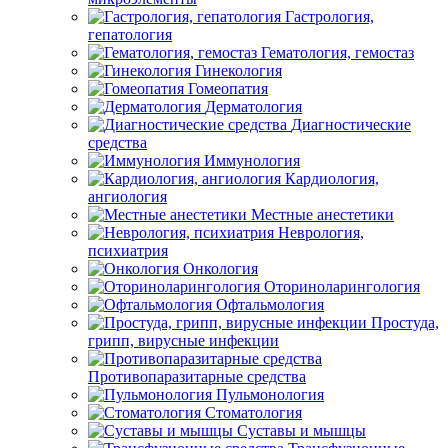
Гастрология,
гепатология
Гематология, гемостаз
Гинекология
Гомеопатия
Дерматология
Диагностические
средства
Иммунология
Кардиология,
ангиология
Местные анестетики
Неврология,
психиатрия
Онкология
Оториноларингология
Офтальмология
Простуда,
грипп, вирусные инфекции
Противопаразитарные средства
Пульмонология
Стоматология
Суставы и мышцы