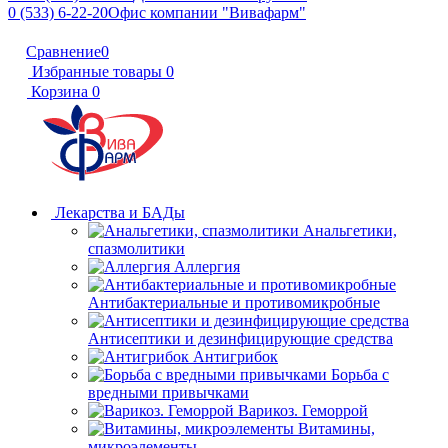
0 (533) 6-22-20
Офис компании "Вивафарм"
Сравнение
0
Избранные товары
0
Корзина
0
Лекарства и БАДы
Анальгетики,
спазмолитики
Аллергия
Антибактериальные и противомикробные
Антисептики и дезинфицирующие средства
Антигрибок
Борьба с
вредными привычками
Варикоз. Геморрой
Витамины,
микроэлементы