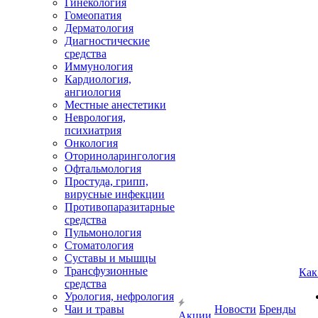
Гинекология
Гомеопатия
Дерматология
Диагностические
средства
Иммунология
Кардиология,
ангиология
Местные анестетики
Неврология,
психиатрия
Онкология
Оториноларингология
Офтальмология
Простуда, грипп,
вирусные инфекции
Противопаразитарные
средства
Пульмонология
Стоматология
Суставы и мышцы
Трансфузионные
Как
средства
Урология, нефрология
Чаи и травы
Новости
Бренды
Акции