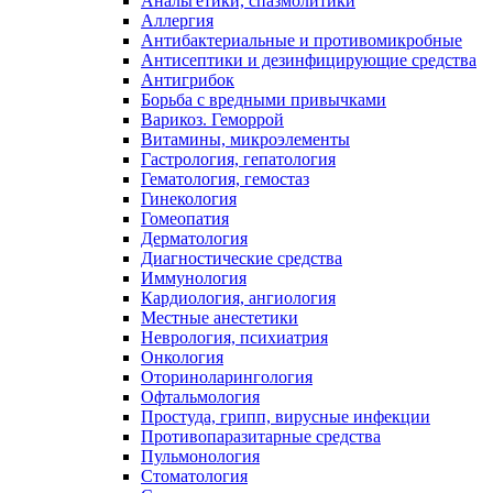
Анальгетики, спазмолитики
Аллергия
Антибактериальные и противомикробные
Антисептики и дезинфицирующие средства
Антигрибок
Борьба с вредными привычками
Варикоз. Геморрой
Витамины, микроэлементы
Гастрология, гепатология
Гематология, гемостаз
Гинекология
Гомеопатия
Дерматология
Диагностические средства
Иммунология
Кардиология, ангиология
Местные анестетики
Неврология, психиатрия
Онкология
Оториноларингология
Офтальмология
Простуда, грипп, вирусные инфекции
Противопаразитарные средства
Пульмонология
Стоматология