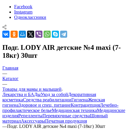
Facebook
Instagram
Одноклассники
Подг. LODY AIR детские №4 maxi (7-
18кг) 30шт
Главная
—
Каталог
—
Товары для мамы и малышей
Лекарства и БАДы
Уход за собой
Декоративная
косметика
Средства реабилитации
Гигиена
Женская
гигиена
Здоровое и спец. питание
Контрацепция
Лечебно-
профилактическое белье
Медицинская техника
Медицинские
изделия
Репелленты
Перевязочные средства
Шовный
материал
Аксессуары
Печатная продукция
—
Подг. LODY AIR детские №4 maxi (7-18кг) 30шт