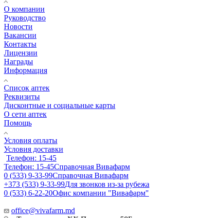
О компании
Руководство
Новости
Вакансии
Контакты
Лицензии
Награды
Информация
Список аптек
Реквизиты
Дисконтные и социальные карты
О сети аптек
Помощь
Условия оплаты
Условия доставки
Телефон: 15-45
Телефон: 15-45
Справочная Вивафарм
0 (533) 9-33-99
Справочная Вивафарм
+373 (533) 9-33-99
Для звонков из-за рубежа
0 (533) 6-22-20
Офис компании "Вивафарм"
office@vivafarm.md