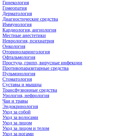
Гинекология
Гомеопатия
Дерматология
Диагностические средства
Иммунология
Кардиология, ангиология
Местные анестетики
Неврология, психиатрия
Онкология
Оториноларингология
Офтальмология
Простуда, грипп, вирусные инфекции
Противопаразитарные средства
Пульмонология
Стоматология
Суставы и мышцы
Трансфузионные средства
Урология, нефрология
Чаи и травы
Эндокринология
Уход за собой
Уход за волосами
Уход за лицом
Уход за лицом и телом
Уход за ногами