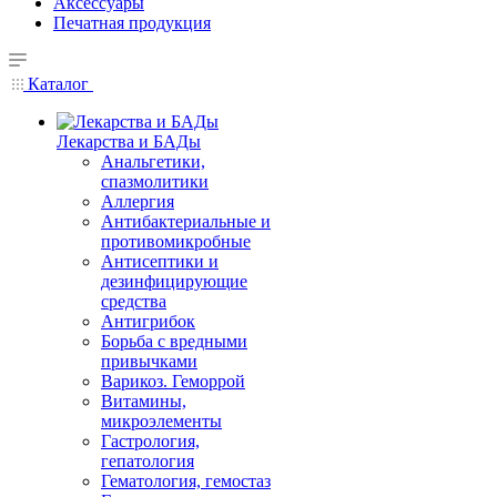
Аксессуары
Печатная продукция
Каталог
Лекарства и БАДы
Анальгетики,
спазмолитики
Аллергия
Антибактериальные и
противомикробные
Антисептики и
дезинфицирующие
средства
Антигрибок
Борьба с вредными
привычками
Варикоз. Геморрой
Витамины,
микроэлементы
Гастрология,
гепатология
Гематология, гемостаз