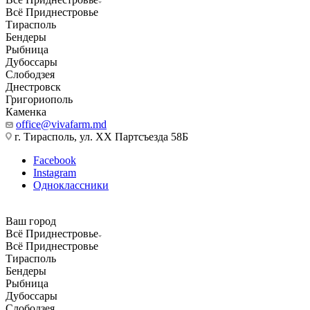
Всё Приднестровье
Тирасполь
Бендеры
Рыбница
Дубоссары
Слободзея
Днестровск
Григориополь
Каменка
office@vivafarm.md
г. Тирасполь, ул. ХХ Партсъезда 58Б
Facebook
Instagram
Одноклассники
Ваш город
Всё Приднестровье
Всё Приднестровье
Тирасполь
Бендеры
Рыбница
Дубоссары
Слободзея