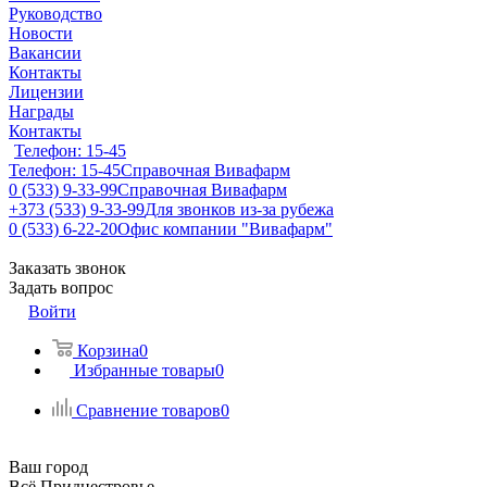
Руководство
Новости
Вакансии
Контакты
Лицензии
Награды
Контакты
Телефон: 15-45
Телефон: 15-45
Справочная Вивафарм
0 (533) 9-33-99
Справочная Вивафарм
+373 (533) 9-33-99
Для звонков из-за рубежа
0 (533) 6-22-20
Офис компании "Вивафарм"
Заказать звонок
Задать вопрос
Войти
Корзина
0
Избранные товары
0
Сравнение товаров
0
Ваш город
Всё Приднестровье