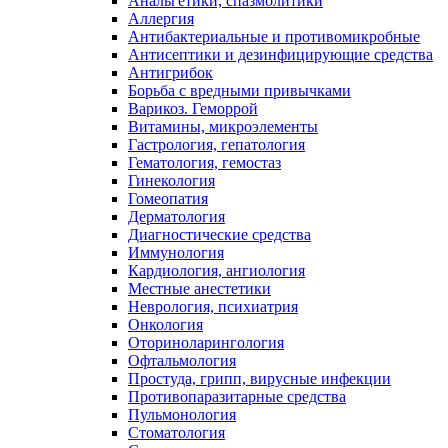
Анальгетики, спазмолитики
Аллергия
Антибактериальные и противомикробные
Антисептики и дезинфицирующие средства
Антигрибок
Борьба с вредными привычками
Варикоз. Геморрой
Витамины, микроэлементы
Гастрология, гепатология
Гематология, гемостаз
Гинекология
Гомеопатия
Дерматология
Диагностические средства
Иммунология
Кардиология, ангиология
Местные анестетики
Неврология, психиатрия
Онкология
Оториноларингология
Офтальмология
Простуда, грипп, вирусные инфекции
Противопаразитарные средства
Пульмонология
Стоматология