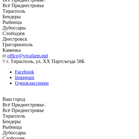
Всё Приднестровье
Тирасполь
Бендеры
Рыбница
Дубоссары
Слободзея
Днестровск
Григориополь
Каменка
office@vivafarm.md
г. Тирасполь, ул. ХХ Партсъезда 58Б
Facebook
Instagram
Одноклассники
Ваш город
Всё Приднестровье
Всё Приднестровье
Тирасполь
Бендеры
Рыбница
Дубоссары
Слободзея