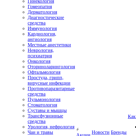
Гинекология
Гомеопатия
Дерматология
Диагностические
средства
Иммунология
Кардиология,
ангиология
Местные анестетики
Неврология,
психиатрия
Онкология
Оториноларингология
Офтальмология
Простуда, грипп,
вирусные инфекции
Противопаразитарные
средства
Пульмонология
Стоматология
Суставы и мышцы
Трансфузионные
Как
средства
Урология, нефрология
Чаи и травы
Новости
Бренды
Акции