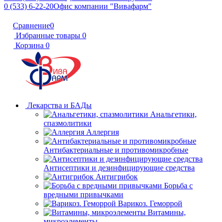
0 (533) 6-22-20
Офис компании "Вивафарм"
Сравнение
0
Избранные товары
0
Корзина
0
Лекарства и БАДы
Анальгетики,
спазмолитики
Аллергия
Антибактериальные и противомикробные
Антисептики и дезинфицирующие средства
Антигрибок
Борьба с
вредными привычками
Варикоз. Геморрой
Витамины,
микроэлементы