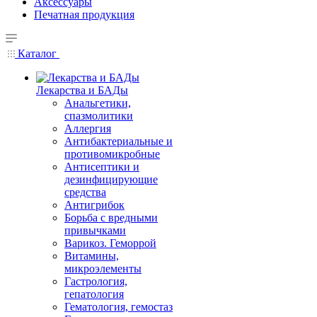
Аксессуары
Печатная продукция
Каталог
Лекарства и БАДы
Анальгетики,
спазмолитики
Аллергия
Антибактериальные и
противомикробные
Антисептики и
дезинфицирующие
средства
Антигрибок
Борьба с вредными
привычками
Варикоз. Геморрой
Витамины,
микроэлементы
Гастрология,
гепатология
Гематология, гемостаз