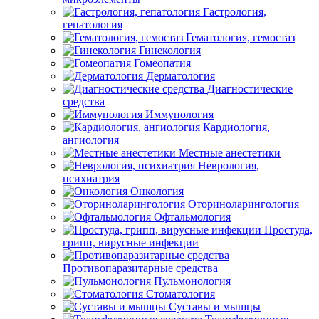
Гастрология,
гепатология
Гематология, гемостаз
Гинекология
Гомеопатия
Дерматология
Диагностические
средства
Иммунология
Кардиология,
ангиология
Местные анестетики
Неврология,
психиатрия
Онкология
Оториноларингология
Офтальмология
Простуда,
грипп, вирусные инфекции
Противопаразитарные средства
Пульмонология
Стоматология
Суставы и мышцы