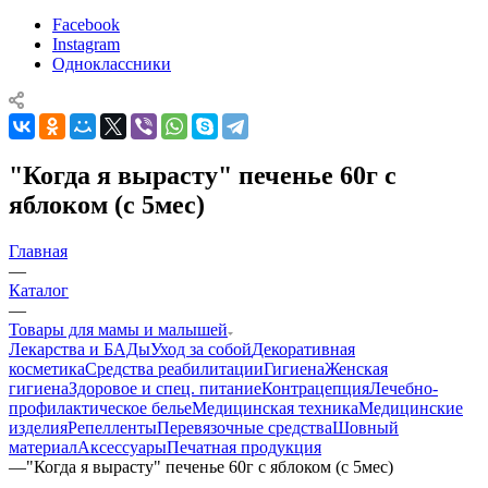
Facebook
Instagram
Одноклассники
"Когда я вырасту" печенье 60г с
яблоком (с 5мес)
Главная
—
Каталог
—
Товары для мамы и малышей
Лекарства и БАДы
Уход за собой
Декоративная
косметика
Средства реабилитации
Гигиена
Женская
гигиена
Здоровое и спец. питание
Контрацепция
Лечебно-
профилактическое белье
Медицинская техника
Медицинские
изделия
Репелленты
Перевязочные средства
Шовный
материал
Аксессуары
Печатная продукция
—
"Когда я вырасту" печенье 60г с яблоком (с 5мес)