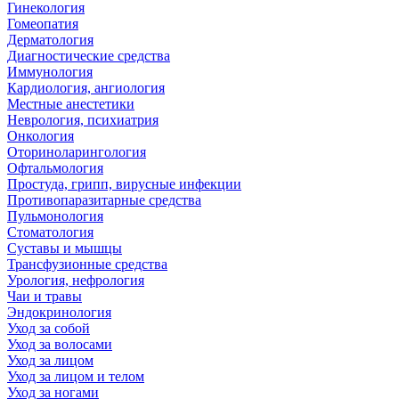
Гинекология
Гомеопатия
Дерматология
Диагностические средства
Иммунология
Кардиология, ангиология
Местные анестетики
Неврология, психиатрия
Онкология
Оториноларингология
Офтальмология
Простуда, грипп, вирусные инфекции
Противопаразитарные средства
Пульмонология
Стоматология
Суставы и мышцы
Трансфузионные средства
Урология, нефрология
Чаи и травы
Эндокринология
Уход за собой
Уход за волосами
Уход за лицом
Уход за лицом и телом
Уход за ногами