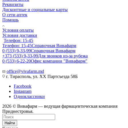
Реквизиты
Дисконтные и социальные карты
О сети аптек
Помощь
Условия оплаты
Условия доставки
Телефон: 15-45
Телефон: 15-45
Справочная Вивафарм
0 (533) 9-33-99
Справочная Вивафарм
+373 (533) 9-33-99
Для звонков из-за рубежа
0 (533) 6-22-20
Офис компании "Вивафарм"
office@vivafarm.md
г. Тирасполь, ул. ХХ Партсъезда 58Б
Facebook
Instagram
Одноклассники
2026 © Вивафарм — ведущая фармацевтическая компания
Приднестровья.
Найти