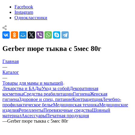
Facebook
Instagram
Одноклассники
Gerber пюре тыква с 5мес 80г
Главная
—
Каталог
—
Товары для мамы и малышей
Лекарства и БАДы
Уход за собой
Декоративная
косметика
Средства реабилитации
Гигиена
Женская
гигиена
Здоровое и спец. питание
Контрацепция
Лечебно-
профилактическое белье
Медицинская техника
Медицинские
изделия
Репелленты
Перевязочные средства
Шовный
материал
Аксессуары
Печатная продукция
—
Gerber пюре тыква с 5мес 80г