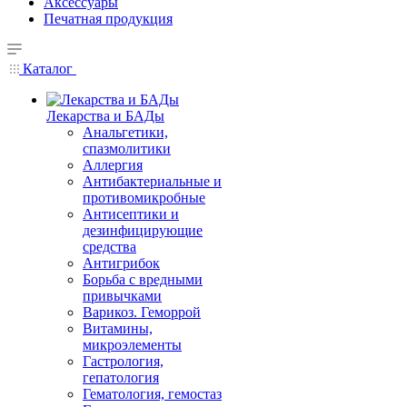
Аксессуары
Печатная продукция
Каталог
Лекарства и БАДы
Анальгетики,
спазмолитики
Аллергия
Антибактериальные и
противомикробные
Антисептики и
дезинфицирующие
средства
Антигрибок
Борьба с вредными
привычками
Варикоз. Геморрой
Витамины,
микроэлементы
Гастрология,
гепатология
Гематология, гемостаз