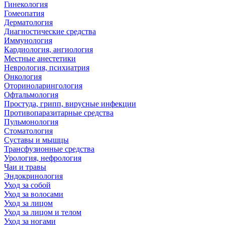
Гинекология
Гомеопатия
Дерматология
Диагностические средства
Иммунология
Кардиология, ангиология
Местные анестетики
Неврология, психиатрия
Онкология
Оториноларингология
Офтальмология
Простуда, грипп, вирусные инфекции
Противопаразитарные средства
Пульмонология
Стоматология
Суставы и мышцы
Трансфузионные средства
Урология, нефрология
Чаи и травы
Эндокринология
Уход за собой
Уход за волосами
Уход за лицом
Уход за лицом и телом
Уход за ногами