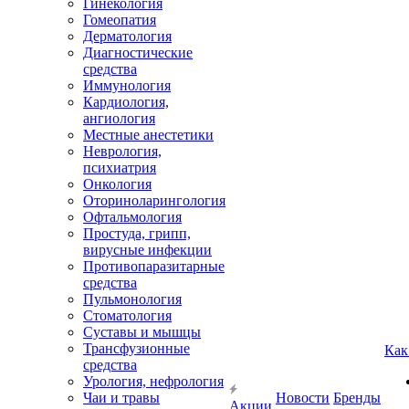
Гинекология
Гомеопатия
Дерматология
Диагностические
средства
Иммунология
Кардиология,
ангиология
Местные анестетики
Неврология,
психиатрия
Онкология
Оториноларингология
Офтальмология
Простуда, грипп,
вирусные инфекции
Противопаразитарные
средства
Пульмонология
Стоматология
Суставы и мышцы
Трансфузионные
Как
средства
Урология, нефрология
Чаи и травы
Новости
Бренды
Акции