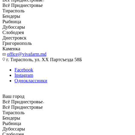
Всё Приднестровье
Тирасполь
Бендеры
Рыбница
Дубоссары
Слободзея
Днестровск
Григориополь
Каменка
office@vivafarm.md
г. Тирасполь, ул. ХХ Партсъезда 58Б
Facebook
Instagram
Одноклассники
Ваш город
Всё Приднестровье
Всё Приднестровье
Тирасполь
Бендеры
Рыбница
Дубоссары
Слободзея