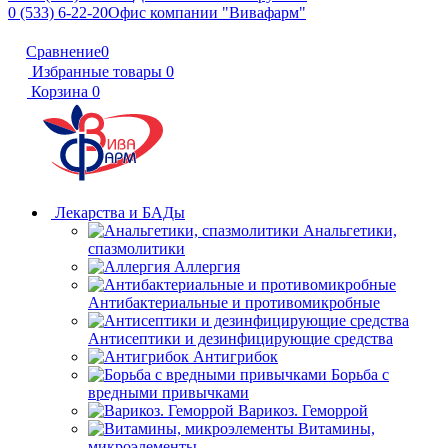
0 (533) 6-22-20
Офис компании "Вивафарм"
Сравнение
0
Избранные товары
0
Корзина
0
Лекарства и БАДы
Анальгетики,
спазмолитики
Аллергия
Антибактериальные и противомикробные
Антисептики и дезинфицирующие средства
Антигрибок
Борьба с
вредными привычками
Варикоз. Геморрой
Витамины,
микроэлементы