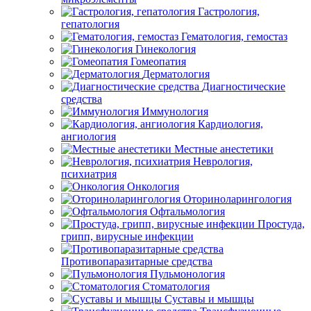
Гастрология,
гепатология
Гематология, гемостаз
Гинекология
Гомеопатия
Дерматология
Диагностические
средства
Иммунология
Кардиология,
ангиология
Местные анестетики
Неврология,
психиатрия
Онкология
Оториноларингология
Офтальмология
Простуда,
грипп, вирусные инфекции
Противопаразитарные средства
Пульмонология
Стоматология
Суставы и мышцы