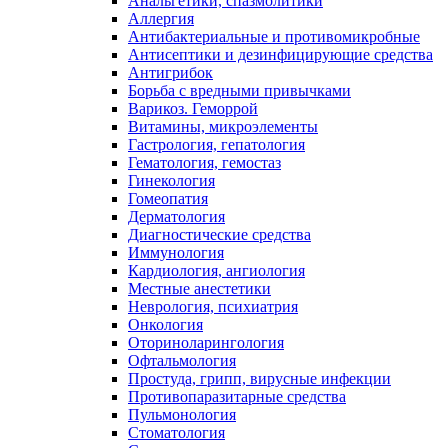
Анальгетики, спазмолитики
Аллергия
Антибактериальные и противомикробные
Антисептики и дезинфицирующие средства
Антигрибок
Борьба с вредными привычками
Варикоз. Геморрой
Витамины, микроэлементы
Гастрология, гепатология
Гематология, гемостаз
Гинекология
Гомеопатия
Дерматология
Диагностические средства
Иммунология
Кардиология, ангиология
Местные анестетики
Неврология, психиатрия
Онкология
Оториноларингология
Офтальмология
Простуда, грипп, вирусные инфекции
Противопаразитарные средства
Пульмонология
Стоматология