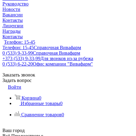
Руководство
Новости
Вакансии
Контакты
Лицензии
Награды
Контакты
Телефон: 15-45
Телефон: 15-45
Справочная Вивафарм
0 (533) 9-33-99
Справочная Вивафарм
+373 (533) 9-33-99
Для звонков из-за рубежа
0 (533) 6-22-20
Офис компании "Вивафарм"
Заказать звонок
Задать вопрос
Войти
Корзина
0
Избранные товары
0
Сравнение товаров
0
Ваш город
Всё Приднестровье