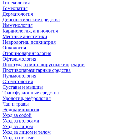
Гинекология
Гомеопатия
Дерматология
Диагностические средства
Иммунология
Кардиология, ангиология
Местные анестетики
Неврология, психиатрия
Онкология
Оториноларингология
Офтальмология
Простуда, грипп, вирусные инфекции
Противопаразитарные средства
Пульмонология
Стоматология
Суставы и мышцы
Трансфузионные средства
Урология, нефрология
Чаи и травы
Эндокринология
Уход за собой
Уход за волосами
Уход за лицом
Уход за лицом и телом
Уход за ногами