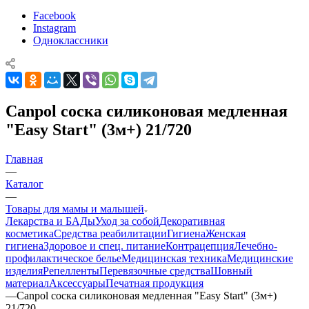
Facebook
Instagram
Одноклассники
Canpol соска силиконовая медленная
"Easy Start" (3м+) 21/720
Главная
—
Каталог
—
Товары для мамы и малышей
Лекарства и БАДы
Уход за собой
Декоративная
косметика
Средства реабилитации
Гигиена
Женская
гигиена
Здоровое и спец. питание
Контрацепция
Лечебно-
профилактическое белье
Медицинская техника
Медицинские
изделия
Репелленты
Перевязочные средства
Шовный
материал
Аксессуары
Печатная продукция
—
Canpol соска силиконовая медленная "Easy Start" (3м+)
21/720