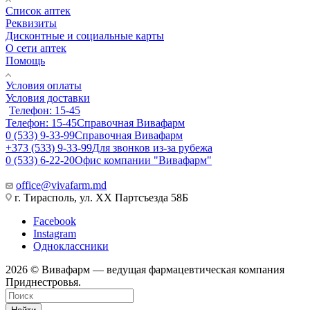
Список аптек
Реквизиты
Дисконтные и социальные карты
О сети аптек
Помощь
Условия оплаты
Условия доставки
Телефон: 15-45
Телефон: 15-45
Справочная Вивафарм
0 (533) 9-33-99
Справочная Вивафарм
+373 (533) 9-33-99
Для звонков из-за рубежа
0 (533) 6-22-20
Офис компании "Вивафарм"
office@vivafarm.md
г. Тирасполь, ул. ХХ Партсъезда 58Б
Facebook
Instagram
Одноклассники
2026 © Вивафарм — ведущая фармацевтическая компания
Приднестровья.