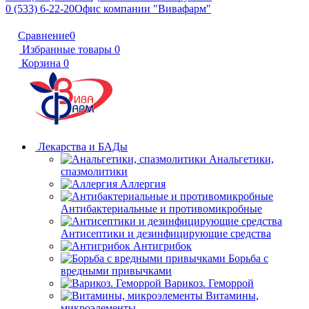
0 (533) 6-22-20
Офис компании "Вивафарм"
Сравнение
0
Избранные товары
0
Корзина
0
Лекарства и БАДы
Анальгетики,
спазмолитики
Аллергия
Антибактериальные и противомикробные
Антисептики и дезинфицирующие средства
Антигрибок
Борьба с
вредными привычками
Варикоз. Геморрой
Витамины,
микроэлементы