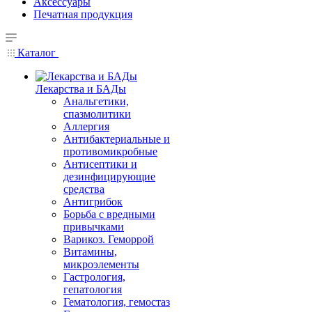
Аксессуары
Печатная продукция
Каталог
Лекарства и БАДы
Анальгетики,
спазмолитики
Аллергия
Антибактериальные и
противомикробные
Антисептики и
дезинфицирующие
средства
Антигрибок
Борьба с вредными
привычками
Варикоз. Геморрой
Витамины,
микроэлементы
Гастрология,
гепатология
Гематология, гемостаз