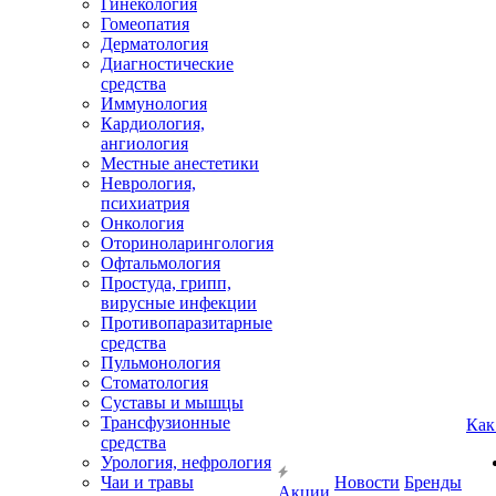
Гинекология
Гомеопатия
Дерматология
Диагностические
средства
Иммунология
Кардиология,
ангиология
Местные анестетики
Неврология,
психиатрия
Онкология
Оториноларингология
Офтальмология
Простуда, грипп,
вирусные инфекции
Противопаразитарные
средства
Пульмонология
Стоматология
Суставы и мышцы
Трансфузионные
Как
средства
Урология, нефрология
Чаи и травы
Новости
Бренды
Акции