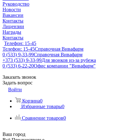
Руководство
Новости
Вакансии
Контакты
Лицензии
Награды
Контакты
Телефон: 15-45
Телефон: 15-45
Справочная Вивафарм
0 (533) 9-33-99
Справочная Вивафарм
+373 (533) 9-33-99
Для звонков из-за рубежа
0 (533) 6-22-20
Офис компании "Вивафарм"
Заказать звонок
Задать вопрос
Войти
Корзина
0
Избранные товары
0
Сравнение товаров
0
Ваш город
Всё Приднестровье