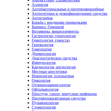
Анальгетики, спазмолитики
Аллергия
Антибактериальные и противомикробные
Антисептики и дезинфицирующие средства
Антигрибок
Борьба с вредными привычками
Варикоз. Геморрой
Витамины, микроэлементы
Гастрология, гепатология
Гематология, гемостаз
Гинекология
Гомеопатия
Дерматология
Диагностические средства
Иммунология
Кардиология, ангиология
Местные анестетики
Неврология, психиатрия
Онкология
Оториноларингология
Офтальмология
Простуда, грипп, вирусные инфекции
Противопаразитарные средства
Пульмонология
Стоматология