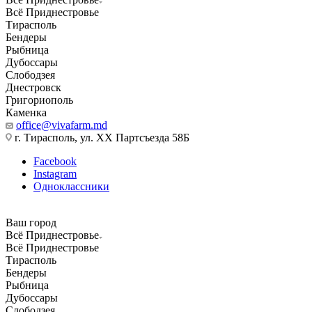
Всё Приднестровье
Тирасполь
Бендеры
Рыбница
Дубоссары
Слободзея
Днестровск
Григориополь
Каменка
office@vivafarm.md
г. Тирасполь, ул. ХХ Партсъезда 58Б
Facebook
Instagram
Одноклассники
Ваш город
Всё Приднестровье
Всё Приднестровье
Тирасполь
Бендеры
Рыбница
Дубоссары
Слободзея