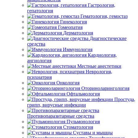
Гастрология,
гепатология
Гематология, гемостаз
Гинекология
Гомеопатия
Дерматология
Диагностические
средства
Иммунология
Кардиология,
ангиология
Местные анестетики
Неврология,
психиатрия
Онкология
Оториноларингология
Офтальмология
Простуда,
грипп, вирусные инфекции
Противопаразитарные средства
Пульмонология
Стоматология
Суставы и мышцы