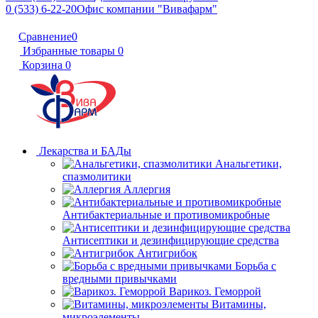
0 (533) 6-22-20
Офис компании "Вивафарм"
Сравнение
0
Избранные товары
0
Корзина
0
Лекарства и БАДы
Анальгетики,
спазмолитики
Аллергия
Антибактериальные и противомикробные
Антисептики и дезинфицирующие средства
Антигрибок
Борьба с
вредными привычками
Варикоз. Геморрой
Витамины,
микроэлементы