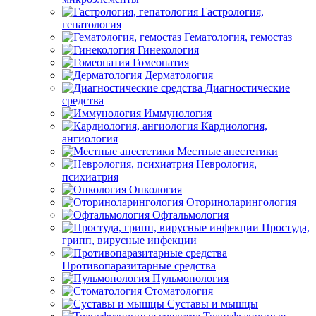
Гастрология,
гепатология
Гематология, гемостаз
Гинекология
Гомеопатия
Дерматология
Диагностические
средства
Иммунология
Кардиология,
ангиология
Местные анестетики
Неврология,
психиатрия
Онкология
Оториноларингология
Офтальмология
Простуда,
грипп, вирусные инфекции
Противопаразитарные средства
Пульмонология
Стоматология
Суставы и мышцы