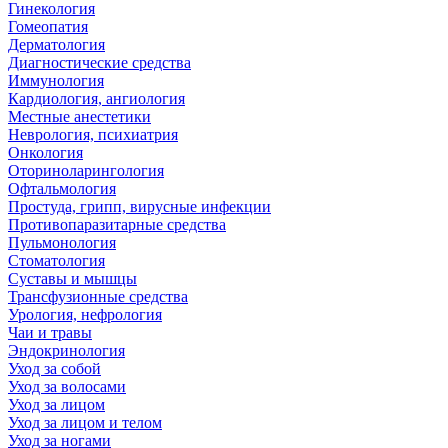
Гинекология
Гомеопатия
Дерматология
Диагностические средства
Иммунология
Кардиология, ангиология
Местные анестетики
Неврология, психиатрия
Онкология
Оториноларингология
Офтальмология
Простуда, грипп, вирусные инфекции
Противопаразитарные средства
Пульмонология
Стоматология
Суставы и мышцы
Трансфузионные средства
Урология, нефрология
Чаи и травы
Эндокринология
Уход за собой
Уход за волосами
Уход за лицом
Уход за лицом и телом
Уход за ногами