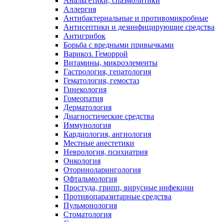
Анальгетики, спазмолитики
Аллергия
Антибактериальные и противомикробные
Антисептики и дезинфицирующие средства
Антигрибок
Борьба с вредными привычками
Варикоз. Геморрой
Витамины, микроэлементы
Гастрология, гепатология
Гематология, гемостаз
Гинекология
Гомеопатия
Дерматология
Диагностические средства
Иммунология
Кардиология, ангиология
Местные анестетики
Неврология, психиатрия
Онкология
Оториноларингология
Офтальмология
Простуда, грипп, вирусные инфекции
Противопаразитарные средства
Пульмонология
Стоматология