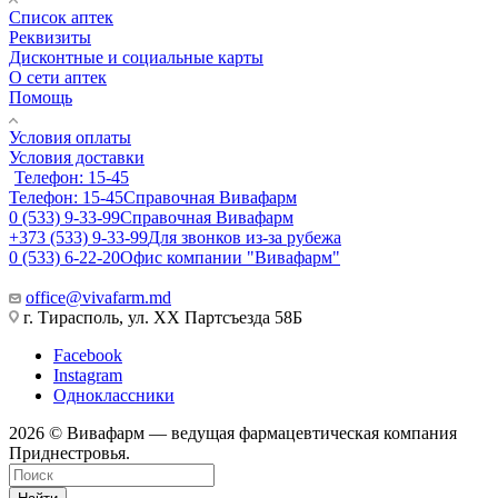
Список аптек
Реквизиты
Дисконтные и социальные карты
О сети аптек
Помощь
Условия оплаты
Условия доставки
Телефон: 15-45
Телефон: 15-45
Справочная Вивафарм
0 (533) 9-33-99
Справочная Вивафарм
+373 (533) 9-33-99
Для звонков из-за рубежа
0 (533) 6-22-20
Офис компании "Вивафарм"
office@vivafarm.md
г. Тирасполь, ул. ХХ Партсъезда 58Б
Facebook
Instagram
Одноклассники
2026 © Вивафарм — ведущая фармацевтическая компания
Приднестровья.