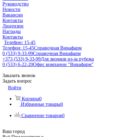
Руководство
Новости
Вакансии
Контакты
Лицензии
Награды
Контакты
Телефон: 15-45
Телефон: 15-45
Справочная Вивафарм
0 (533) 9-33-99
Справочная Вивафарм
+373 (533) 9-33-99
Для звонков из-за рубежа
0 (533) 6-22-20
Офис компании "Вивафарм"
Заказать звонок
Задать вопрос
Войти
Корзина
0
Избранные товары
0
Сравнение товаров
0
Ваш город
Всё Приднестровье