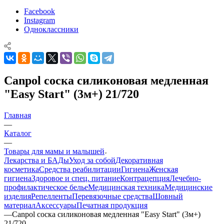
Facebook
Instagram
Одноклассники
Canpol соска силиконовая медленная
"Easy Start" (3м+) 21/720
Главная
—
Каталог
—
Товары для мамы и малышей
Лекарства и БАДы
Уход за собой
Декоративная
косметика
Средства реабилитации
Гигиена
Женская
гигиена
Здоровое и спец. питание
Контрацепция
Лечебно-
профилактическое белье
Медицинская техника
Медицинские
изделия
Репелленты
Перевязочные средства
Шовный
материал
Аксессуары
Печатная продукция
—
Canpol соска силиконовая медленная "Easy Start" (3м+)
21/720