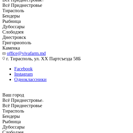
Всё Приднестровье
Тирасполь
Бендеры
Рыбница
Дубоссары
Слободзея
Днестровск
Григориополь
Каменка
office@vivafarm.md
г. Тирасполь, ул. ХХ Партсъезда 58Б
Facebook
Instagram
Одноклассники
Ваш город
Всё Приднестровье
Всё Приднестровье
Тирасполь
Бендеры
Рыбница
Дубоссары
Слободзея