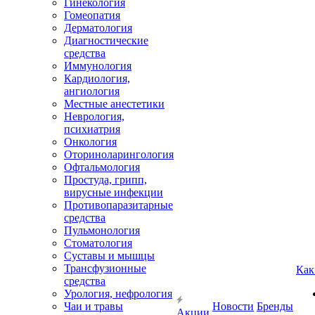
Гинекология
Гомеопатия
Дерматология
Диагностические
средства
Иммунология
Кардиология,
ангиология
Местные анестетики
Неврология,
психиатрия
Онкология
Оториноларингология
Офтальмология
Простуда, грипп,
вирусные инфекции
Противопаразитарные
средства
Пульмонология
Стоматология
Суставы и мышцы
Трансфузионные
Как
средства
Урология, нефрология
Чаи и травы
Новости
Бренды
Акции