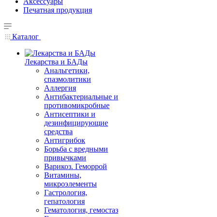
Аксессуары
Печатная продукция
Каталог
Лекарства и БАДы
Анальгетики,
спазмолитики
Аллергия
Антибактериальные и
противомикробные
Антисептики и
дезинфицирующие
средства
Антигрибок
Борьба с вредными
привычками
Варикоз. Геморрой
Витамины,
микроэлементы
Гастрология,
гепатология
Гематология, гемостаз