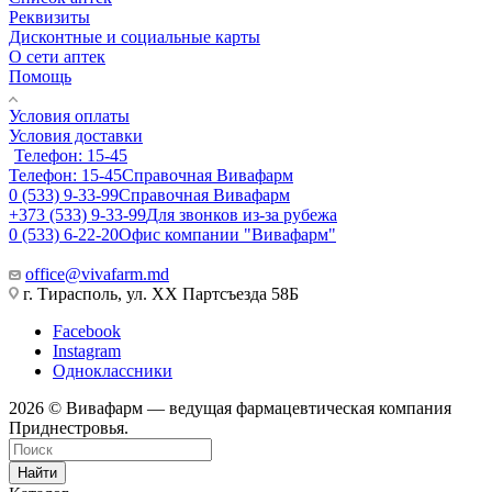
Реквизиты
Дисконтные и социальные карты
О сети аптек
Помощь
Условия оплаты
Условия доставки
Телефон: 15-45
Телефон: 15-45
Справочная Вивафарм
0 (533) 9-33-99
Справочная Вивафарм
+373 (533) 9-33-99
Для звонков из-за рубежа
0 (533) 6-22-20
Офис компании "Вивафарм"
office@vivafarm.md
г. Тирасполь, ул. ХХ Партсъезда 58Б
Facebook
Instagram
Одноклассники
2026 © Вивафарм — ведущая фармацевтическая компания
Приднестровья.
Найти