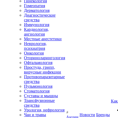
Гинекология
Гомеопатия
Дерматология
Диагностические
средства
Иммунология
Кардиология,
ангиология
Местные анестетики
Неврология,
психиатрия
Онкология
Оториноларингология
Офтальмология
Простуда, грипп,
вирусные инфекции
Противопаразитарные
средства
Пульмонология
Стоматология
Суставы и мышцы
Трансфузионные
Как
средства
Урология, нефрология
Чаи и травы
Новости
Бренды
Акции