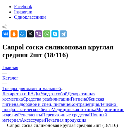
Facebook
Instagram
Одноклассники
Canpol соска силиконовая круглая
средняя 2шт (18/116)
Главная
—
Каталог
—
Товары для мамы и малышей
Лекарства и БАДы
Уход за собой
Декоративная
косметика
Средства реабилитации
Гигиена
Женская
гигиена
Здоровое и спец. питание
Контрацепция
Лечебно-
профилактическое белье
Медицинская техника
Медицинские
изделия
Репелленты
Перевязочные средства
Шовный
материал
Аксессуары
Печатная продукция
—
Canpol соска силиконовая круглая средняя 2шт (18/116)