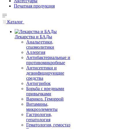
Аксессуары
Печатная продукция
Каталог
Лекарства и БАДы
Анальгетики,
спазмолитики
Аллергия
Антибактериальные и
противомикробные
Антисептики и
дезинфицирующие
средства
Антигрибок
Борьба с вредными
привычками
Варикоз. Геморрой
Витамины,
микроэлементы
Гастрология,
гепатология
Гематология, гемостаз