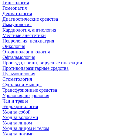
Гинекология
Гомеопатия
Дерматология
Диагностические средства
Иммунология
Кардиология, ангиология
Местные анестетики
Неврология, психиатрия
Онкология
Оториноларингология
Офтальмология
Простуда, грипп, вирусные инфекции
Противопаразитарные средства
Пульмонология
Стоматология
Суставы и мышцы
Трансфузионные средства
Урология, нефрология
Чаи и травы
Эндокринология
Уход за собой
Уход за волосами
Уход за лицом
Уход за лицом и телом
Уход за ногами