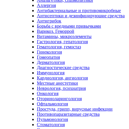
Анальгетики, спазмолитики
Аллергия
Антибактериальные и противомикробные
Антисептики и дезинфицирующие средства
Антигрибок
Борьба с вредными привычками
Варикоз. Геморрой
Витамины, микроэлементы
Гастрология, гепатология
Гематология, гемостаз
Гинекология
Гомеопатия
Дерматология
Диагностические средства
Иммунология
Кардиология, ангиология
Местные анестетики
Неврология, психиатрия
Онкология
Оториноларингология
Офтальмология
Простуда, грипп, вирусные инфекции
Противопаразитарные средства
Пульмонология
Стоматология