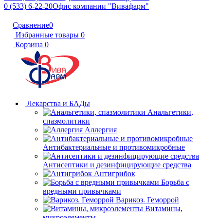
0 (533) 6-22-20
Офис компании "Вивафарм"
Сравнение
0
Избранные товары
0
Корзина
0
Лекарства и БАДы
Анальгетики,
спазмолитики
Аллергия
Антибактериальные и противомикробные
Антисептики и дезинфицирующие средства
Антигрибок
Борьба с
вредными привычками
Варикоз. Геморрой
Витамины,
микроэлементы