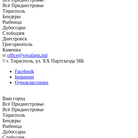
Всё Приднестровье
Тирасполь
Бендеры
Рыбница
Дубоссары
Слободзея
Днестровск
Григориополь
Каменка
office@vivafarm.md
г. Тирасполь, ул. ХХ Партсъезда 58Б
Facebook
Instagram
Одноклассники
Ваш город
Всё Приднестровье
Всё Приднестровье
Тирасполь
Бендеры
Рыбница
Дубоссары
Слободзея