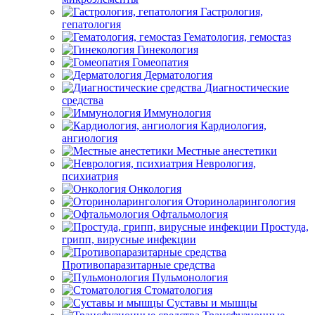
Гастрология,
гепатология
Гематология, гемостаз
Гинекология
Гомеопатия
Дерматология
Диагностические
средства
Иммунология
Кардиология,
ангиология
Местные анестетики
Неврология,
психиатрия
Онкология
Оториноларингология
Офтальмология
Простуда,
грипп, вирусные инфекции
Противопаразитарные средства
Пульмонология
Стоматология
Суставы и мышцы