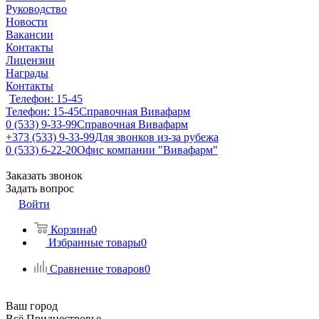
Руководство
Новости
Вакансии
Контакты
Лицензии
Награды
Контакты
Телефон: 15-45
Телефон: 15-45
Справочная Вивафарм
0 (533) 9-33-99
Справочная Вивафарм
+373 (533) 9-33-99
Для звонков из-за рубежа
0 (533) 6-22-20
Офис компании "Вивафарм"
Заказать звонок
Задать вопрос
Войти
Корзина
0
Избранные товары
0
Сравнение товаров
0
Ваш город
Всё Приднестровье