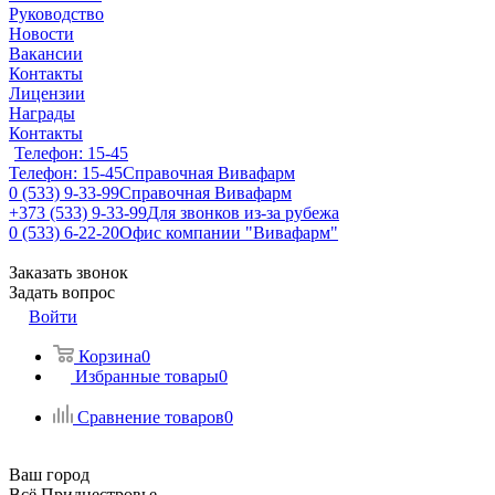
Руководство
Новости
Вакансии
Контакты
Лицензии
Награды
Контакты
Телефон: 15-45
Телефон: 15-45
Справочная Вивафарм
0 (533) 9-33-99
Справочная Вивафарм
+373 (533) 9-33-99
Для звонков из-за рубежа
0 (533) 6-22-20
Офис компании "Вивафарм"
Заказать звонок
Задать вопрос
Войти
Корзина
0
Избранные товары
0
Сравнение товаров
0
Ваш город
Всё Приднестровье