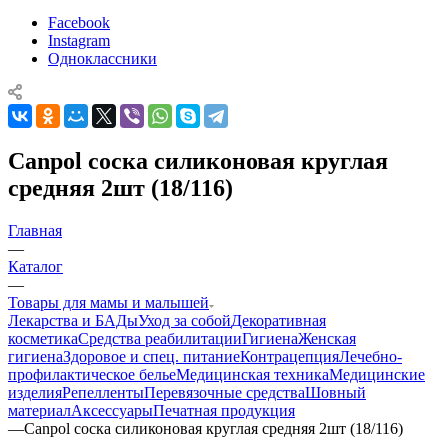
Facebook
Instagram
Одноклассники
Canpol соска силиконовая круглая
средняя 2шт (18/116)
Главная
—
Каталог
—
Товары для мамы и малышей
Лекарства и БАДы
Уход за собой
Декоративная
косметика
Средства реабилитации
Гигиена
Женская
гигиена
Здоровое и спец. питание
Контрацепция
Лечебно-
профилактическое белье
Медицинская техника
Медицинские
изделия
Репелленты
Перевязочные средства
Шовный
материал
Аксессуары
Печатная продукция
—
Canpol соска силиконовая круглая средняя 2шт (18/116)