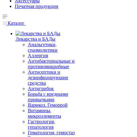
Аксессуары
Печатная продукция
Каталог
Лекарства и БАДы
Анальгетики,
спазмолитики
Аллергия
Антибактериальные и
противомикробные
Антисептики и
дезинфицирующие
средства
Антигрибок
Борьба с вредными
привычками
Варикоз. Геморрой
Витамины,
микроэлементы
Гастрология,
гепатология
Гематология, гемостаз