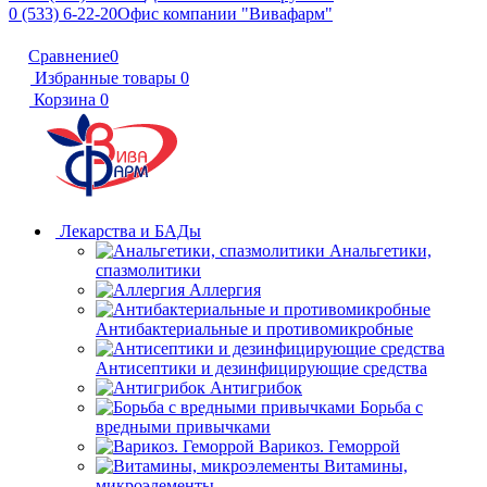
0 (533) 6-22-20
Офис компании "Вивафарм"
Сравнение
0
Избранные товары
0
Корзина
0
Лекарства и БАДы
Анальгетики,
спазмолитики
Аллергия
Антибактериальные и противомикробные
Антисептики и дезинфицирующие средства
Антигрибок
Борьба с
вредными привычками
Варикоз. Геморрой
Витамины,
микроэлементы