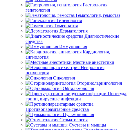
Гастрология,
гепатология
Гематология, гемостаз
Гинекология
Гомеопатия
Дерматология
Диагностические
средства
Иммунология
Кардиология,
ангиология
Местные анестетики
Неврология,
психиатрия
Онкология
Оториноларингология
Офтальмология
Простуда,
грипп, вирусные инфекции
Противопаразитарные средства
Пульмонология
Стоматология
Суставы и мышцы