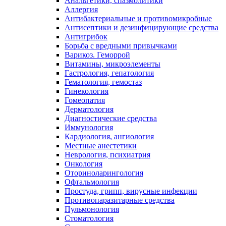
Анальгетики, спазмолитики
Аллергия
Антибактериальные и противомикробные
Антисептики и дезинфицирующие средства
Антигрибок
Борьба с вредными привычками
Варикоз. Геморрой
Витамины, микроэлементы
Гастрология, гепатология
Гематология, гемостаз
Гинекология
Гомеопатия
Дерматология
Диагностические средства
Иммунология
Кардиология, ангиология
Местные анестетики
Неврология, психиатрия
Онкология
Оториноларингология
Офтальмология
Простуда, грипп, вирусные инфекции
Противопаразитарные средства
Пульмонология
Стоматология