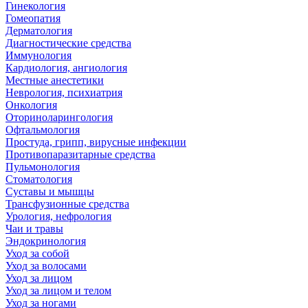
Гинекология
Гомеопатия
Дерматология
Диагностические средства
Иммунология
Кардиология, ангиология
Местные анестетики
Неврология, психиатрия
Онкология
Оториноларингология
Офтальмология
Простуда, грипп, вирусные инфекции
Противопаразитарные средства
Пульмонология
Стоматология
Суставы и мышцы
Трансфузионные средства
Урология, нефрология
Чаи и травы
Эндокринология
Уход за собой
Уход за волосами
Уход за лицом
Уход за лицом и телом
Уход за ногами