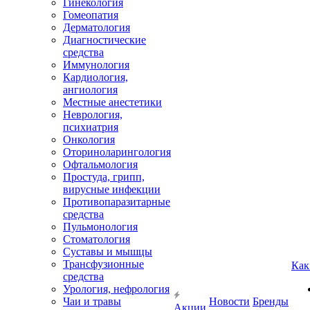
Гинекология
Гомеопатия
Дерматология
Диагностические
средства
Иммунология
Кардиология,
ангиология
Местные анестетики
Неврология,
психиатрия
Онкология
Оториноларингология
Офтальмология
Простуда, грипп,
вирусные инфекции
Противопаразитарные
средства
Пульмонология
Стоматология
Суставы и мышцы
Трансфузионные
Как
средства
Урология, нефрология
Чаи и травы
Новости
Бренды
Акции