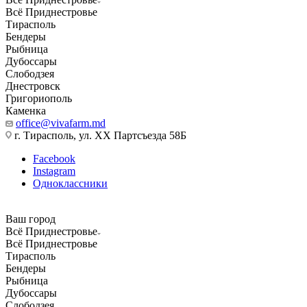
Всё Приднестровье
Тирасполь
Бендеры
Рыбница
Дубоссары
Слободзея
Днестровск
Григориополь
Каменка
office@vivafarm.md
г. Тирасполь, ул. ХХ Партсъезда 58Б
Facebook
Instagram
Одноклассники
Ваш город
Всё Приднестровье
Всё Приднестровье
Тирасполь
Бендеры
Рыбница
Дубоссары
Слободзея