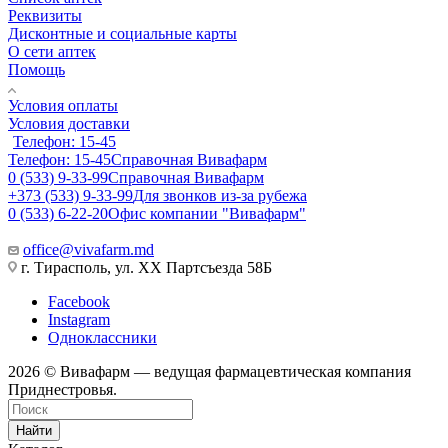
Реквизиты
Дисконтные и социальные карты
О сети аптек
Помощь
Условия оплаты
Условия доставки
Телефон: 15-45
Телефон: 15-45
Справочная Вивафарм
0 (533) 9-33-99
Справочная Вивафарм
+373 (533) 9-33-99
Для звонков из-за рубежа
0 (533) 6-22-20
Офис компании "Вивафарм"
office@vivafarm.md
г. Тирасполь, ул. ХХ Партсъезда 58Б
Facebook
Instagram
Одноклассники
2026 © Вивафарм — ведущая фармацевтическая компания
Приднестровья.
Найти