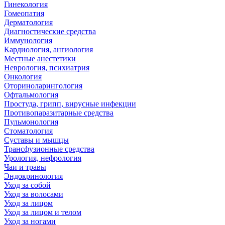
Гинекология
Гомеопатия
Дерматология
Диагностические средства
Иммунология
Кардиология, ангиология
Местные анестетики
Неврология, психиатрия
Онкология
Оториноларингология
Офтальмология
Простуда, грипп, вирусные инфекции
Противопаразитарные средства
Пульмонология
Стоматология
Суставы и мышцы
Трансфузионные средства
Урология, нефрология
Чаи и травы
Эндокринология
Уход за собой
Уход за волосами
Уход за лицом
Уход за лицом и телом
Уход за ногами