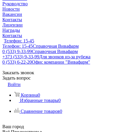
Руководство
Новости
Вакансии
Контакты
Лицензии
Награды
Контакты
Телефон: 15-45
Телефон: 15-45
Справочная Вивафарм
0 (533) 9-33-99
Справочная Вивафарм
+373 (533) 9-33-99
Для звонков из-за рубежа
0 (533) 6-22-20
Офис компании "Вивафарм"
Заказать звонок
Задать вопрос
Войти
Корзина
0
Избранные товары
0
Сравнение товаров
0
Ваш город
Всё Приднестровье