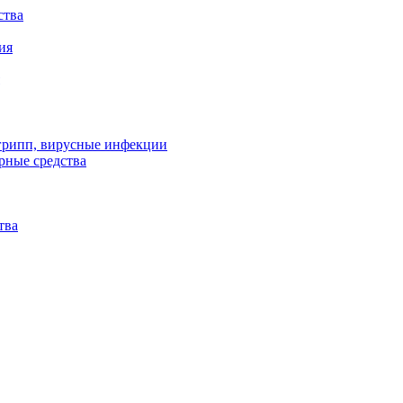
ства
ия
 грипп, вирусные инфекции
рные средства
тва