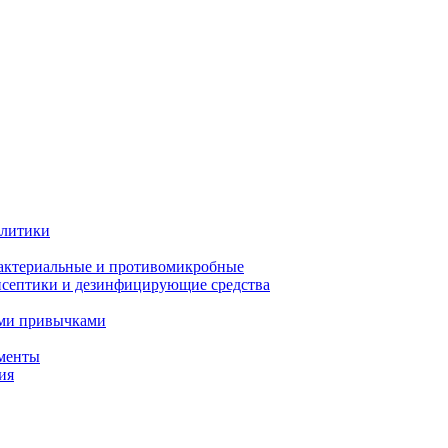
олитики
актериальные и противомикробные
септики и дезинфицирующие средства
ыми привычками
менты
ия