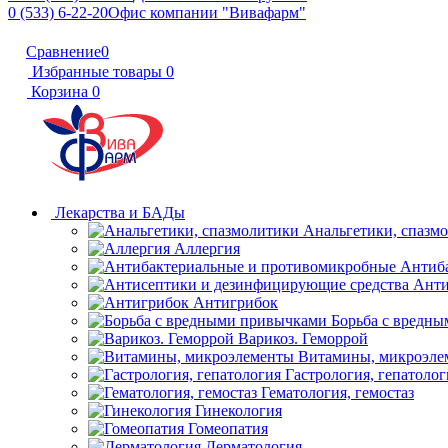
0 (533) 6-22-20
Офис компании "Вивафарм"
Сравнение
0
Избранные товары
0
Корзина
0
Лекарства и БАДы
Анальгетики, спазм
Аллергия
Антиб
Анти
Антигрибок
Борьба с вредн
Варикоз. Геморрой
Витамины, микроэле
Гастрология, гепатолог
Гематология, гемостаз
Гинекология
Гомеопатия
Дерматология