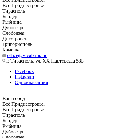
Всё Приднестровье
Тирасполь
Бендеры
Рыбница
Дубоссары
Слободзея
Днестровск
Григориополь
Каменка
office@vivafarm.md
г. Тирасполь, ул. ХХ Партсъезда 58Б
Facebook
Instagram
Одноклассники
Ваш город
Всё Приднестровье
Всё Приднестровье
Тирасполь
Бендеры
Рыбница
Дубоссары
Слободзея