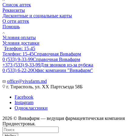
Список аптек
Реквизиты
Дисконтные и социальные карты
О сети аптек
Помощь
Условия оплаты
Условия доставки
Телефон: 15-45
Телефон: 15-45
Справочная Вивафарм
0 (533) 9-33-99
Справочная Вивафарм
+373 (533) 9-33-99
Для звонков из-за рубежа
0 (533) 6-22-20
Офис компании "Вивафарм"
office@vivafarm.md
г. Тирасполь, ул. ХХ Партсъезда 58Б
Facebook
Instagram
Одноклассники
2026 © Вивафарм — ведущая фармацевтическая компания
Приднестровья.