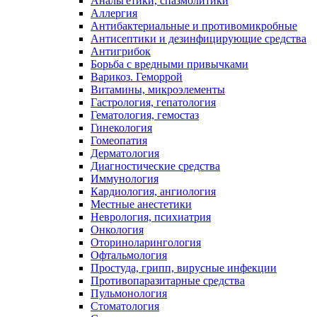
Анальгетики, спазмолитики
Аллергия
Антибактериальные и противомикробные
Антисептики и дезинфицирующие средства
Антигрибок
Борьба с вредными привычками
Варикоз. Геморрой
Витамины, микроэлементы
Гастрология, гепатология
Гематология, гемостаз
Гинекология
Гомеопатия
Дерматология
Диагностические средства
Иммунология
Кардиология, ангиология
Местные анестетики
Неврология, психиатрия
Онкология
Оториноларингология
Офтальмология
Простуда, грипп, вирусные инфекции
Противопаразитарные средства
Пульмонология
Стоматология