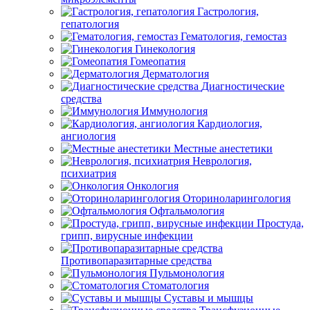
Гастрология,
гепатология
Гематология, гемостаз
Гинекология
Гомеопатия
Дерматология
Диагностические
средства
Иммунология
Кардиология,
ангиология
Местные анестетики
Неврология,
психиатрия
Онкология
Оториноларингология
Офтальмология
Простуда,
грипп, вирусные инфекции
Противопаразитарные средства
Пульмонология
Стоматология
Суставы и мышцы