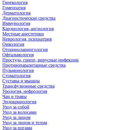
Гинекология
Гомеопатия
Дерматология
Диагностические средства
Иммунология
Кардиология, ангиология
Местные анестетики
Неврология, психиатрия
Онкология
Оториноларингология
Офтальмология
Простуда, грипп, вирусные инфекции
Противопаразитарные средства
Пульмонология
Стоматология
Суставы и мышцы
Трансфузионные средства
Урология, нефрология
Чаи и травы
Эндокринология
Уход за собой
Уход за волосами
Уход за лицом
Уход за лицом и телом
Уход за ногами