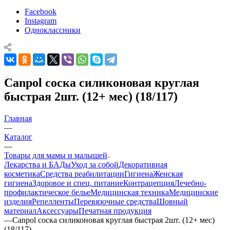
Facebook
Instagram
Одноклассники
Canpol соска силиконовая круглая
быстрая 2шт. (12+ мес) (18/117)
Главная
—
Каталог
—
Товары для мамы и малышей
Лекарства и БАДы
Уход за собой
Декоративная
косметика
Средства реабилитации
Гигиена
Женская
гигиена
Здоровое и спец. питание
Контрацепция
Лечебно-
профилактическое белье
Медицинская техника
Медицинские
изделия
Репелленты
Перевязочные средства
Шовный
материал
Аксессуары
Печатная продукция
—
Canpol соска силиконовая круглая быстрая 2шт. (12+ мес)
(18/117)