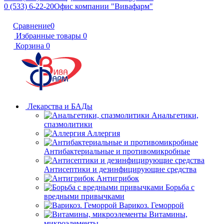
0 (533) 6-22-20
Офис компании "Вивафарм"
Сравнение
0
Избранные товары
0
Корзина
0
Лекарства и БАДы
Анальгетики,
спазмолитики
Аллергия
Антибактериальные и противомикробные
Антисептики и дезинфицирующие средства
Антигрибок
Борьба с
вредными привычками
Варикоз. Геморрой
Витамины,
микроэлементы