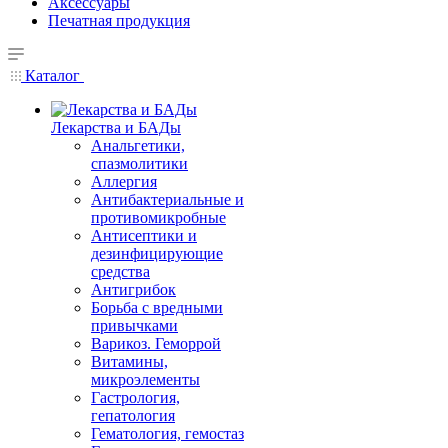
Аксессуары
Печатная продукция
Каталог
Лекарства и БАДы
Анальгетики,
спазмолитики
Аллергия
Антибактериальные и
противомикробные
Антисептики и
дезинфицирующие
средства
Антигрибок
Борьба с вредными
привычками
Варикоз. Геморрой
Витамины,
микроэлементы
Гастрология,
гепатология
Гематология, гемостаз