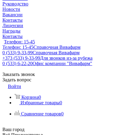
Руководство
Новости
Вакансии
Контакты
Лицензии
Награды
Контакты
Телефон: 15-45
Телефон: 15-45
Справочная Вивафарм
0 (533) 9-33-99
Справочная Вивафарм
+373 (533) 9-33-99
Для звонков из-за рубежа
0 (533) 6-22-20
Офис компании "Вивафарм"
Заказать звонок
Задать вопрос
Войти
Корзина
0
Избранные товары
0
Сравнение товаров
0
Ваш город
Всё Приднестровье