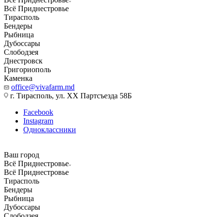
Всё Приднестровье
Тирасполь
Бендеры
Рыбница
Дубоссары
Слободзея
Днестровск
Григориополь
Каменка
office@vivafarm.md
г. Тирасполь, ул. ХХ Партсъезда 58Б
Facebook
Instagram
Одноклассники
Ваш город
Всё Приднестровье
Всё Приднестровье
Тирасполь
Бендеры
Рыбница
Дубоссары
Слободзея