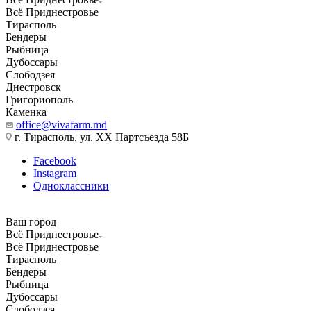
Всё Приднестровье
Тирасполь
Бендеры
Рыбница
Дубоссары
Слободзея
Днестровск
Григориополь
Каменка
office@vivafarm.md
г. Тирасполь, ул. ХХ Партсъезда 58Б
Facebook
Instagram
Одноклассники
Ваш город
Всё Приднестровье
Всё Приднестровье
Тирасполь
Бендеры
Рыбница
Дубоссары
Слободзея