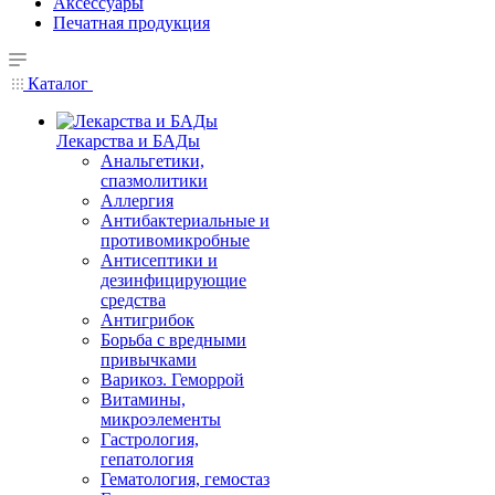
Аксессуары
Печатная продукция
Каталог
Лекарства и БАДы
Анальгетики,
спазмолитики
Аллергия
Антибактериальные и
противомикробные
Антисептики и
дезинфицирующие
средства
Антигрибок
Борьба с вредными
привычками
Варикоз. Геморрой
Витамины,
микроэлементы
Гастрология,
гепатология
Гематология, гемостаз