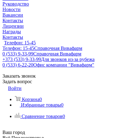
Руководство
Новости
Вакансии
Контакты
Лицензии
Награды
Контакты
Телефон: 15-45
Телефон: 15-45
Справочная Вивафарм
0 (533) 9-33-99
Справочная Вивафарм
+373 (533) 9-33-99
Для звонков из-за рубежа
0 (533) 6-22-20
Офис компании "Вивафарм"
Заказать звонок
Задать вопрос
Войти
Корзина
0
Избранные товары
0
Сравнение товаров
0
Ваш город
Всё Приднестровье