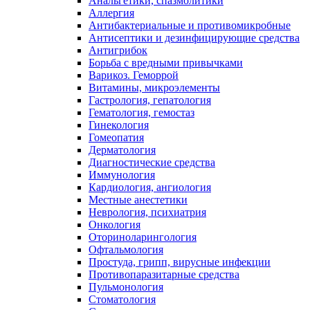
Анальгетики, спазмолитики
Аллергия
Антибактериальные и противомикробные
Антисептики и дезинфицирующие средства
Антигрибок
Борьба с вредными привычками
Варикоз. Геморрой
Витамины, микроэлементы
Гастрология, гепатология
Гематология, гемостаз
Гинекология
Гомеопатия
Дерматология
Диагностические средства
Иммунология
Кардиология, ангиология
Местные анестетики
Неврология, психиатрия
Онкология
Оториноларингология
Офтальмология
Простуда, грипп, вирусные инфекции
Противопаразитарные средства
Пульмонология
Стоматология