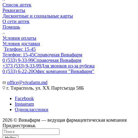
Список аптек
Реквизиты
Дисконтные и социальные карты
О сети аптек
Помощь
Условия оплаты
Условия доставки
Телефон: 15-45
Телефон: 15-45
Справочная Вивафарм
0 (533) 9-33-99
Справочная Вивафарм
+373 (533) 9-33-99
Для звонков из-за рубежа
0 (533) 6-22-20
Офис компании "Вивафарм"
office@vivafarm.md
г. Тирасполь, ул. ХХ Партсъезда 58Б
Facebook
Instagram
Одноклассники
2026 © Вивафарм — ведущая фармацевтическая компания
Приднестровья.