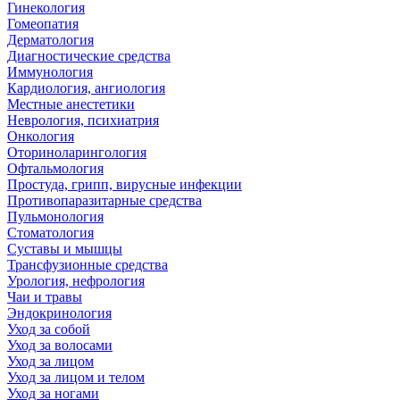
Гинекология
Гомеопатия
Дерматология
Диагностические средства
Иммунология
Кардиология, ангиология
Местные анестетики
Неврология, психиатрия
Онкология
Оториноларингология
Офтальмология
Простуда, грипп, вирусные инфекции
Противопаразитарные средства
Пульмонология
Стоматология
Суставы и мышцы
Трансфузионные средства
Урология, нефрология
Чаи и травы
Эндокринология
Уход за собой
Уход за волосами
Уход за лицом
Уход за лицом и телом
Уход за ногами