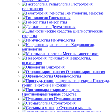
Гастрология,
гепатология
Гематология, гемостаз
Гинекология
Гомеопатия
Дерматология
Диагностические
средства
Иммунология
Кардиология,
ангиология
Местные анестетики
Неврология,
психиатрия
Онкология
Оториноларингология
Офтальмология
Простуда,
грипп, вирусные инфекции
Противопаразитарные средства
Пульмонология
Стоматология
Суставы и мышцы