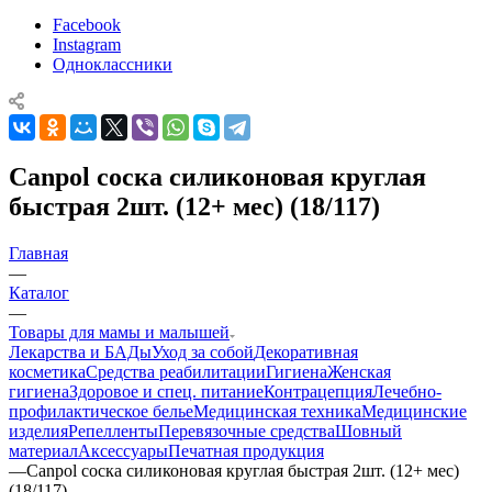
Facebook
Instagram
Одноклассники
Canpol соска силиконовая круглая
быстрая 2шт. (12+ мес) (18/117)
Главная
—
Каталог
—
Товары для мамы и малышей
Лекарства и БАДы
Уход за собой
Декоративная
косметика
Средства реабилитации
Гигиена
Женская
гигиена
Здоровое и спец. питание
Контрацепция
Лечебно-
профилактическое белье
Медицинская техника
Медицинские
изделия
Репелленты
Перевязочные средства
Шовный
материал
Аксессуары
Печатная продукция
—
Canpol соска силиконовая круглая быстрая 2шт. (12+ мес)
(18/117)