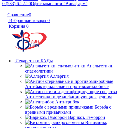
0 (533) 6-22-20
Офис компании "Вивафарм"
Сравнение
0
Избранные товары
0
Корзина
0
Лекарства и БАДы
Анальгетики,
спазмолитики
Аллергия
Антибактериальные и противомикробные
Антисептики и дезинфицирующие средства
Антигрибок
Борьба с
вредными привычками
Варикоз. Геморрой
Витамины,
микроэлементы