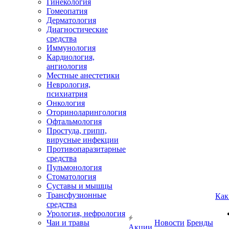
Гинекология
Гомеопатия
Дерматология
Диагностические
средства
Иммунология
Кардиология,
ангиология
Местные анестетики
Неврология,
психиатрия
Онкология
Оториноларингология
Офтальмология
Простуда, грипп,
вирусные инфекции
Противопаразитарные
средства
Пульмонология
Стоматология
Суставы и мышцы
Трансфузионные
Как
средства
Урология, нефрология
Чаи и травы
Новости
Бренды
Акции