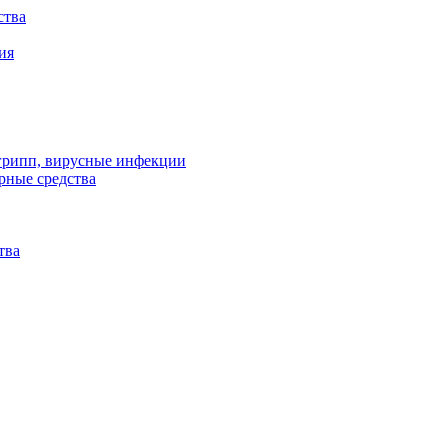
ства
ия
 грипп, вирусные инфекции
рные средства
тва