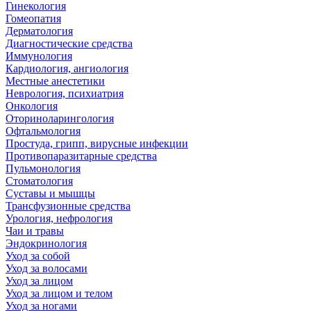
Гинекология
Гомеопатия
Дерматология
Диагностические средства
Иммунология
Кардиология, ангиология
Местные анестетики
Неврология, психиатрия
Онкология
Оториноларингология
Офтальмология
Простуда, грипп, вирусные инфекции
Противопаразитарные средства
Пульмонология
Стоматология
Суставы и мышцы
Трансфузионные средства
Урология, нефрология
Чаи и травы
Эндокринология
Уход за собой
Уход за волосами
Уход за лицом
Уход за лицом и телом
Уход за ногами