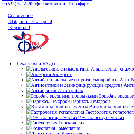
0 (533) 6-22-20
Офис компании "Вивафарм"
Сравнение
0
Избранные товары
0
Корзина
0
Лекарства и БАДы
Анальгетики, спазм
Аллергия
Антиб
Анти
Антигрибок
Борьба с вредн
Варикоз. Геморрой
Витамины, микроэле
Гастрология, гепатолог
Гематология, гемостаз
Гинекология
Гомеопатия
Дерматология