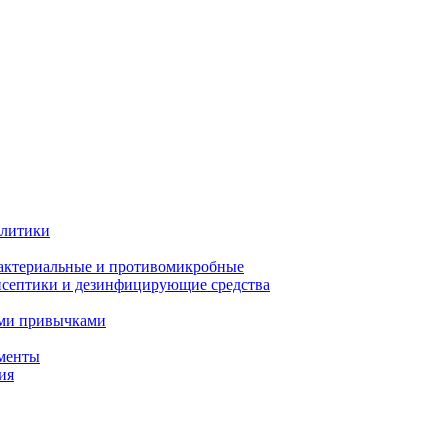
олитики
актериальные и противомикробные
септики и дезинфицирующие средства
ыми привычками
менты
ия