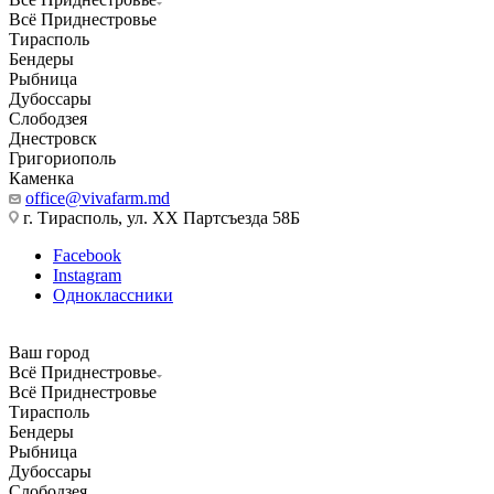
Всё Приднестровье
Тирасполь
Бендеры
Рыбница
Дубоссары
Слободзея
Днестровск
Григориополь
Каменка
office@vivafarm.md
г. Тирасполь, ул. ХХ Партсъезда 58Б
Facebook
Instagram
Одноклассники
Ваш город
Всё Приднестровье
Всё Приднестровье
Тирасполь
Бендеры
Рыбница
Дубоссары
Слободзея