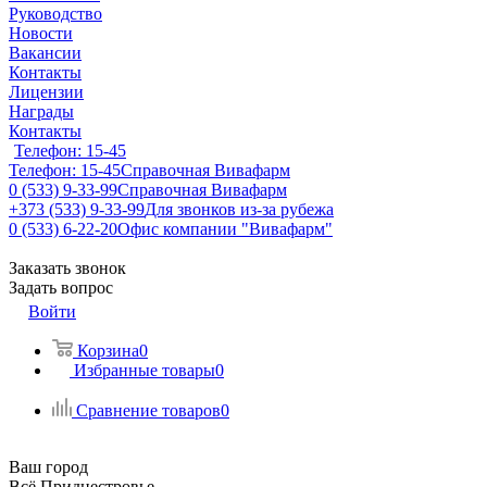
Руководство
Новости
Вакансии
Контакты
Лицензии
Награды
Контакты
Телефон: 15-45
Телефон: 15-45
Справочная Вивафарм
0 (533) 9-33-99
Справочная Вивафарм
+373 (533) 9-33-99
Для звонков из-за рубежа
0 (533) 6-22-20
Офис компании "Вивафарм"
Заказать звонок
Задать вопрос
Войти
Корзина
0
Избранные товары
0
Сравнение товаров
0
Ваш город
Всё Приднестровье