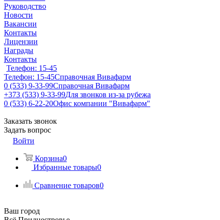
Руководство
Новости
Вакансии
Контакты
Лицензии
Награды
Контакты
Телефон: 15-45
Телефон: 15-45
Справочная Вивафарм
0 (533) 9-33-99
Справочная Вивафарм
+373 (533) 9-33-99
Для звонков из-за рубежа
0 (533) 6-22-20
Офис компании "Вивафарм"
Заказать звонок
Задать вопрос
Войти
Корзина
0
Избранные товары
0
Сравнение товаров
0
Ваш город
Всё Приднестровье