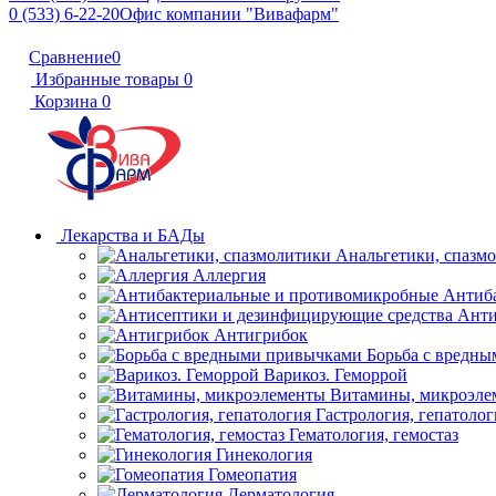
0 (533) 6-22-20
Офис компании "Вивафарм"
Сравнение
0
Избранные товары
0
Корзина
0
Лекарства и БАДы
Анальгетики, спазм
Аллергия
Антиб
Анти
Антигрибок
Борьба с вредн
Варикоз. Геморрой
Витамины, микроэле
Гастрология, гепатолог
Гематология, гемостаз
Гинекология
Гомеопатия
Дерматология