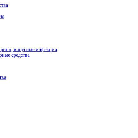
ства
ия
 грипп, вирусные инфекции
рные средства
тва