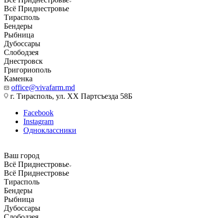
Всё Приднестровье
Тирасполь
Бендеры
Рыбница
Дубоссары
Слободзея
Днестровск
Григориополь
Каменка
office@vivafarm.md
г. Тирасполь, ул. ХХ Партсъезда 58Б
Facebook
Instagram
Одноклассники
Ваш город
Всё Приднестровье
Всё Приднестровье
Тирасполь
Бендеры
Рыбница
Дубоссары
Слободзея