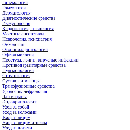
Гинекология
Гомеопатия
Дерматология
Диагностические средства
Иммунология
Кардиология, ангиология
Местные анестетики
Неврология, психиатрия
Онкология
Оториноларингология
Офтальмология
Простуда, грипп, вирусные инфекции
Противопаразитарные средства
Пульмонология
Стоматология
Суставы и мышцы
Трансфузионные средства
Урология, нефрология
Чаи и травы
Эндокринология
Уход за собой
Уход за волосами
Уход за лицом
Уход за лицом и телом
Уход за ногами