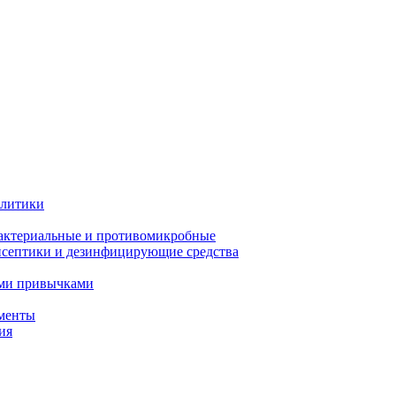
олитики
актериальные и противомикробные
септики и дезинфицирующие средства
ыми привычками
менты
ия