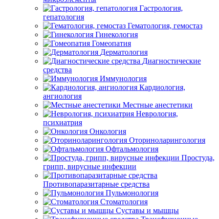
Гастрология,
гепатология
Гематология, гемостаз
Гинекология
Гомеопатия
Дерматология
Диагностические
средства
Иммунология
Кардиология,
ангиология
Местные анестетики
Неврология,
психиатрия
Онкология
Оториноларингология
Офтальмология
Простуда,
грипп, вирусные инфекции
Противопаразитарные средства
Пульмонология
Стоматология
Суставы и мышцы