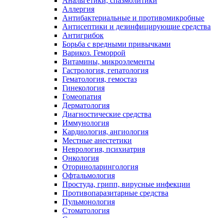
Анальгетики, спазмолитики
Аллергия
Антибактериальные и противомикробные
Антисептики и дезинфицирующие средства
Антигрибок
Борьба с вредными привычками
Варикоз. Геморрой
Витамины, микроэлементы
Гастрология, гепатология
Гематология, гемостаз
Гинекология
Гомеопатия
Дерматология
Диагностические средства
Иммунология
Кардиология, ангиология
Местные анестетики
Неврология, психиатрия
Онкология
Оториноларингология
Офтальмология
Простуда, грипп, вирусные инфекции
Противопаразитарные средства
Пульмонология
Стоматология