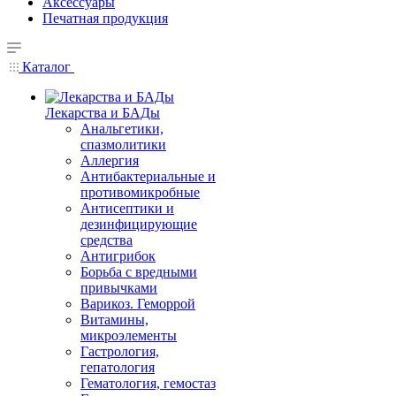
Аксессуары
Печатная продукция
Каталог
Лекарства и БАДы
Анальгетики,
спазмолитики
Аллергия
Антибактериальные и
противомикробные
Антисептики и
дезинфицирующие
средства
Антигрибок
Борьба с вредными
привычками
Варикоз. Геморрой
Витамины,
микроэлементы
Гастрология,
гепатология
Гематология, гемостаз