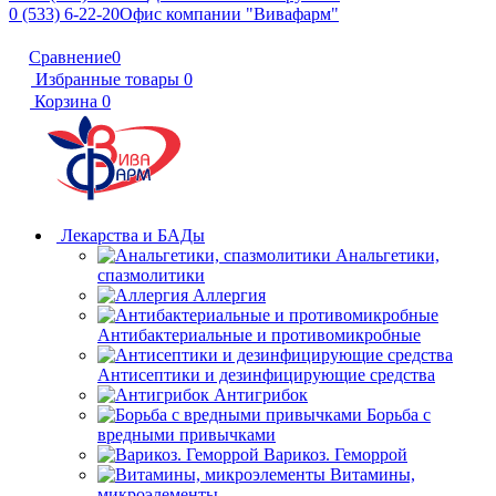
0 (533) 6-22-20
Офис компании "Вивафарм"
Сравнение
0
Избранные товары
0
Корзина
0
Лекарства и БАДы
Анальгетики,
спазмолитики
Аллергия
Антибактериальные и противомикробные
Антисептики и дезинфицирующие средства
Антигрибок
Борьба с
вредными привычками
Варикоз. Геморрой
Витамины,
микроэлементы