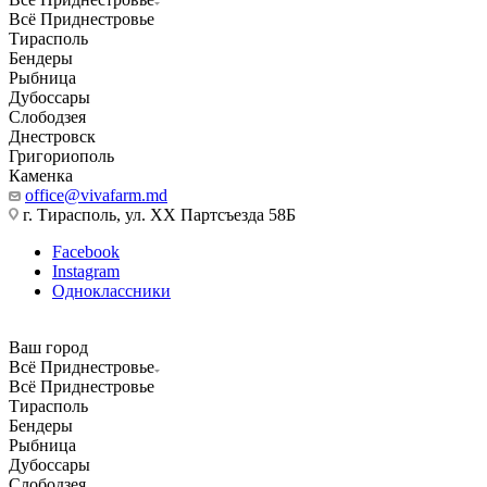
Всё Приднестровье
Тирасполь
Бендеры
Рыбница
Дубоссары
Слободзея
Днестровск
Григориополь
Каменка
office@vivafarm.md
г. Тирасполь, ул. ХХ Партсъезда 58Б
Facebook
Instagram
Одноклассники
Ваш город
Всё Приднестровье
Всё Приднестровье
Тирасполь
Бендеры
Рыбница
Дубоссары
Слободзея