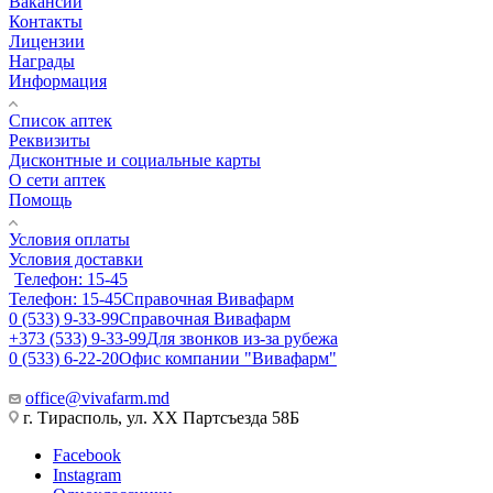
Вакансии
Контакты
Лицензии
Награды
Информация
Список аптек
Реквизиты
Дисконтные и социальные карты
О сети аптек
Помощь
Условия оплаты
Условия доставки
Телефон: 15-45
Телефон: 15-45
Справочная Вивафарм
0 (533) 9-33-99
Справочная Вивафарм
+373 (533) 9-33-99
Для звонков из-за рубежа
0 (533) 6-22-20
Офис компании "Вивафарм"
office@vivafarm.md
г. Тирасполь, ул. ХХ Партсъезда 58Б
Facebook
Instagram