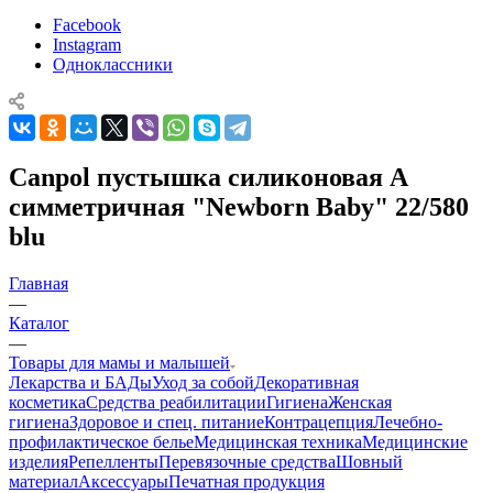
Facebook
Instagram
Одноклассники
Canpol пустышка силиконовая А
симметричная "Newborn Baby" 22/580
blu
Главная
—
Каталог
—
Товары для мамы и малышей
Лекарства и БАДы
Уход за собой
Декоративная
косметика
Средства реабилитации
Гигиена
Женская
гигиена
Здоровое и спец. питание
Контрацепция
Лечебно-
профилактическое белье
Медицинская техника
Медицинские
изделия
Репелленты
Перевязочные средства
Шовный
материал
Аксессуары
Печатная продукция