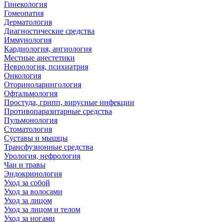
Гинекология
Гомеопатия
Дерматология
Диагностические средства
Иммунология
Кардиология, ангиология
Местные анестетики
Неврология, психиатрия
Онкология
Оториноларингология
Офтальмология
Простуда, грипп, вирусные инфекции
Противопаразитарные средства
Пульмонология
Стоматология
Суставы и мышцы
Трансфузионные средства
Урология, нефрология
Чаи и травы
Эндокринология
Уход за собой
Уход за волосами
Уход за лицом
Уход за лицом и телом
Уход за ногами