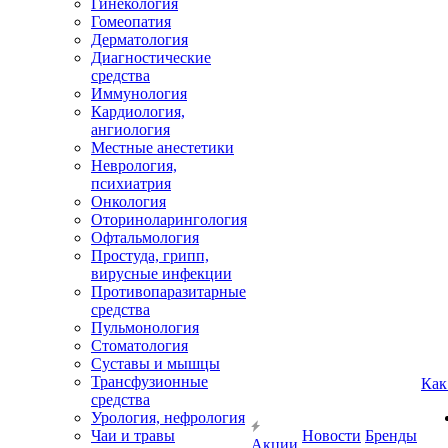
Гинекология
Гомеопатия
Дерматология
Диагностические
средства
Иммунология
Кардиология,
ангиология
Местные анестетики
Неврология,
психиатрия
Онкология
Оториноларингология
Офтальмология
Простуда, грипп,
вирусные инфекции
Противопаразитарные
средства
Пульмонология
Стоматология
Суставы и мышцы
Трансфузионные
Как
средства
Урология, нефрология
Чаи и травы
Новости
Бренды
Акции