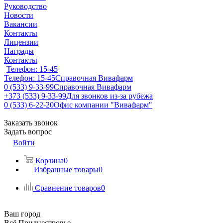
Руководство
Новости
Вакансии
Контакты
Лицензии
Награды
Контакты
Телефон: 15-45
Телефон: 15-45
Справочная Вивафарм
0 (533) 9-33-99
Справочная Вивафарм
+373 (533) 9-33-99
Для звонков из-за рубежа
0 (533) 6-22-20
Офис компании "Вивафарм"
Заказать звонок
Задать вопрос
Войти
Корзина
0
Избранные товары
0
Сравнение товаров
0
Ваш город
Всё Приднестровье