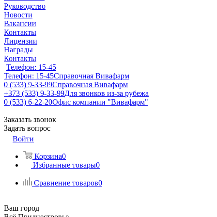
Руководство
Новости
Вакансии
Контакты
Лицензии
Награды
Контакты
Телефон: 15-45
Телефон: 15-45
Справочная Вивафарм
0 (533) 9-33-99
Справочная Вивафарм
+373 (533) 9-33-99
Для звонков из-за рубежа
0 (533) 6-22-20
Офис компании "Вивафарм"
Заказать звонок
Задать вопрос
Войти
Корзина
0
Избранные товары
0
Сравнение товаров
0
Ваш город
Всё Приднестровье