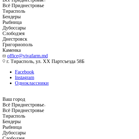
Всё Приднестровье
Тирасполь
Бендеры
Рыбница
Дубоссары
Слободзея
Днестровск
Григориополь
Каменка
office@vivafarm.md
г. Тирасполь, ул. ХХ Партсъезда 58Б
Facebook
Instagram
Одноклассники
Ваш город
Всё Приднестровье
Всё Приднестровье
Тирасполь
Бендеры
Рыбница
Дубоссары
Слободзея