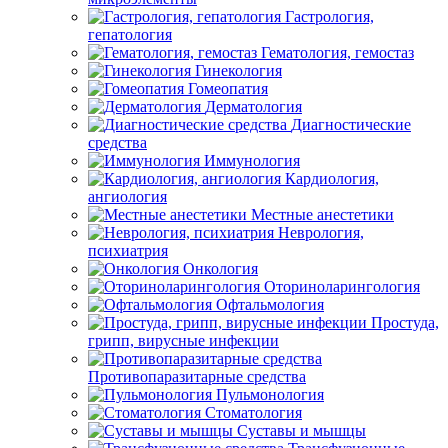
Гастрология,
гепатология
Гематология, гемостаз
Гинекология
Гомеопатия
Дерматология
Диагностические
средства
Иммунология
Кардиология,
ангиология
Местные анестетики
Неврология,
психиатрия
Онкология
Оториноларингология
Офтальмология
Простуда,
грипп, вирусные инфекции
Противопаразитарные средства
Пульмонология
Стоматология
Суставы и мышцы