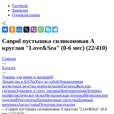
Facebook
Instagram
Одноклассники
Canpol пустышка силиконовая A
круглая "Love&Sea" (0-6 мес) (22/410)
Главная
—
Каталог
—
Товары для мамы и малышей
Лекарства и БАДы
Уход за собой
Декоративная
косметика
Средства реабилитации
Гигиена
Женская
гигиена
Здоровое и спец. питание
Контрацепция
Лечебно-
профилактическое белье
Медицинская техника
Медицинские
изделия
Репелленты
Перевязочные средства
Шовный
материал
Аксессуары
Печатная продукция
—
Canpol пустышка силиконовая A круглая "Love&Sea" (0-6
мес) (22/410)