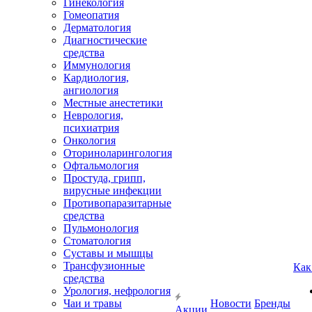
Гинекология
Гомеопатия
Дерматология
Диагностические
средства
Иммунология
Кардиология,
ангиология
Местные анестетики
Неврология,
психиатрия
Онкология
Оториноларингология
Офтальмология
Простуда, грипп,
вирусные инфекции
Противопаразитарные
средства
Пульмонология
Стоматология
Суставы и мышцы
Трансфузионные
Как
средства
Урология, нефрология
Чаи и травы
Новости
Бренды
Акции