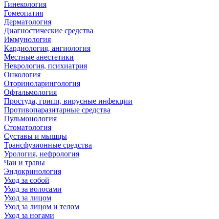
Гинекология
Гомеопатия
Дерматология
Диагностические средства
Иммунология
Кардиология, ангиология
Местные анестетики
Неврология, психиатрия
Онкология
Оториноларингология
Офтальмология
Простуда, грипп, вирусные инфекции
Противопаразитарные средства
Пульмонология
Стоматология
Суставы и мышцы
Трансфузионные средства
Урология, нефрология
Чаи и травы
Эндокринология
Уход за собой
Уход за волосами
Уход за лицом
Уход за лицом и телом
Уход за ногами