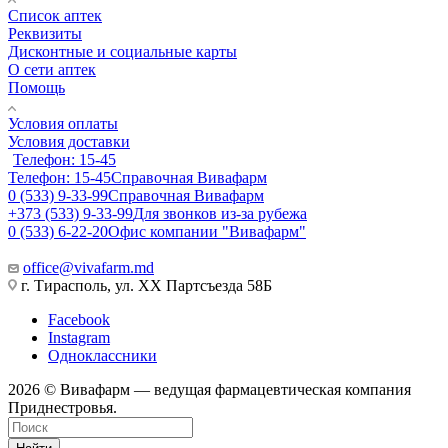
Список аптек
Реквизиты
Дисконтные и социальные карты
О сети аптек
Помощь
Условия оплаты
Условия доставки
Телефон: 15-45
Телефон: 15-45
Справочная Вивафарм
0 (533) 9-33-99
Справочная Вивафарм
+373 (533) 9-33-99
Для звонков из-за рубежа
0 (533) 6-22-20
Офис компании "Вивафарм"
office@vivafarm.md
г. Тирасполь, ул. ХХ Партсъезда 58Б
Facebook
Instagram
Одноклассники
2026 © Вивафарм — ведущая фармацевтическая компания
Приднестровья.