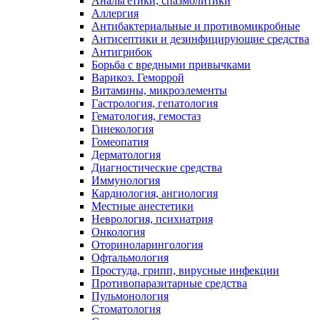
Анальгетики, спазмолитики
Аллергия
Антибактериальные и противомикробные
Антисептики и дезинфицирующие средства
Антигрибок
Борьба с вредными привычками
Варикоз. Геморрой
Витамины, микроэлементы
Гастрология, гепатология
Гематология, гемостаз
Гинекология
Гомеопатия
Дерматология
Диагностические средства
Иммунология
Кардиология, ангиология
Местные анестетики
Неврология, психиатрия
Онкология
Оториноларингология
Офтальмология
Простуда, грипп, вирусные инфекции
Противопаразитарные средства
Пульмонология
Стоматология