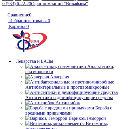
0 (533) 6-22-20
Офис компании "Вивафарм"
Сравнение
0
Избранные товары
0
Корзина
0
Лекарства и БАДы
Анальгетики,
спазмолитики
Аллергия
Антибактериальные и противомикробные
Антисептики и дезинфицирующие средства
Антигрибок
Борьба с
вредными привычками
Варикоз. Геморрой
Витамины,
микроэлементы