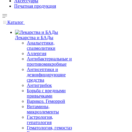
Аксессуары
Печатная продукция
Каталог
Лекарства и БАДы
Анальгетики,
спазмолитики
Аллергия
Антибактериальные и
противомикробные
Антисептики и
дезинфицирующие
средства
Антигрибок
Борьба с вредными
привычками
Варикоз. Геморрой
Витамины,
микроэлементы
Гастрология,
гепатология
Гематология, гемостаз