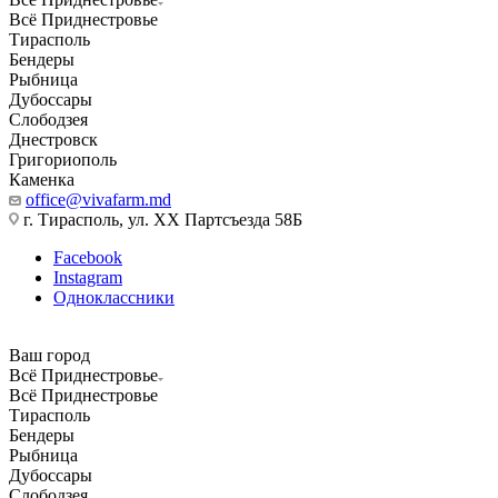
Всё Приднестровье
Тирасполь
Бендеры
Рыбница
Дубоссары
Слободзея
Днестровск
Григориополь
Каменка
office@vivafarm.md
г. Тирасполь, ул. ХХ Партсъезда 58Б
Facebook
Instagram
Одноклассники
Ваш город
Всё Приднестровье
Всё Приднестровье
Тирасполь
Бендеры
Рыбница
Дубоссары
Слободзея