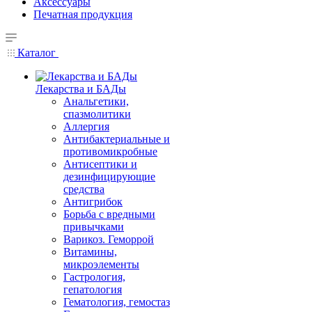
Аксессуары
Печатная продукция
Каталог
Лекарства и БАДы
Анальгетики,
спазмолитики
Аллергия
Антибактериальные и
противомикробные
Антисептики и
дезинфицирующие
средства
Антигрибок
Борьба с вредными
привычками
Варикоз. Геморрой
Витамины,
микроэлементы
Гастрология,
гепатология
Гематология, гемостаз