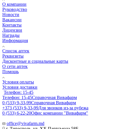
О компании
Руководство
Новости
Вакансии
Контакты
Лицензии
Награды
Информация
Список аптек
Реквизиты
Дисконтные и социальные карты
О сети аптек
Помощь
Условия оплаты
Условия доставки
Телефон: 15-45
Телефон: 15-45
Справочная Вивафарм
0 (533) 9-33-99
Справочная Вивафарм
+373 (533) 9-33-99
Для звонков из-за рубежа
0 (533) 6-22-20
Офис компании "Вивафарм"
office@vivafarm.md
г. Тирасполь, ул. ХХ Партсъезда 58Б