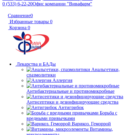
0 (533) 6-22-20
Офис компании "Вивафарм"
Сравнение
0
Избранные товары
0
Корзина
0
Лекарства и БАДы
Анальгетики,
спазмолитики
Аллергия
Антибактериальные и противомикробные
Антисептики и дезинфицирующие средства
Антигрибок
Борьба с
вредными привычками
Варикоз. Геморрой
Витамины,
микроэлементы