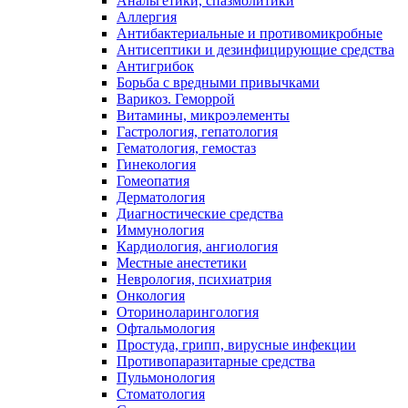
Анальгетики, спазмолитики
Аллергия
Антибактериальные и противомикробные
Антисептики и дезинфицирующие средства
Антигрибок
Борьба с вредными привычками
Варикоз. Геморрой
Витамины, микроэлементы
Гастрология, гепатология
Гематология, гемостаз
Гинекология
Гомеопатия
Дерматология
Диагностические средства
Иммунология
Кардиология, ангиология
Местные анестетики
Неврология, психиатрия
Онкология
Оториноларингология
Офтальмология
Простуда, грипп, вирусные инфекции
Противопаразитарные средства
Пульмонология
Стоматология