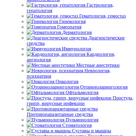
Гастрология,
гепатология
Гематология, гемостаз
Гинекология
Гомеопатия
Дерматология
Диагностические
средства
Иммунология
Кардиология,
ангиология
Местные анестетики
Неврология,
психиатрия
Онкология
Оториноларингология
Офтальмология
Простуда,
грипп, вирусные инфекции
Противопаразитарные средства
Пульмонология
Стоматология
Суставы и мышцы