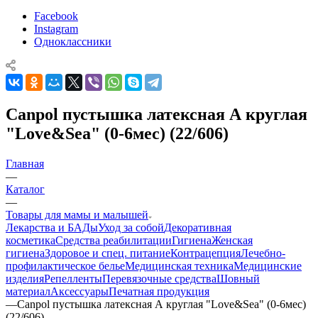
Facebook
Instagram
Одноклассники
Canpol пустышка латексная А круглая
"Love&Sea" (0-6мес) (22/606)
Главная
—
Каталог
—
Товары для мамы и малышей
Лекарства и БАДы
Уход за собой
Декоративная
косметика
Средства реабилитации
Гигиена
Женская
гигиена
Здоровое и спец. питание
Контрацепция
Лечебно-
профилактическое белье
Медицинская техника
Медицинские
изделия
Репелленты
Перевязочные средства
Шовный
материал
Аксессуары
Печатная продукция
—
Canpol пустышка латексная А круглая "Love&Sea" (0-6мес)
(22/606)