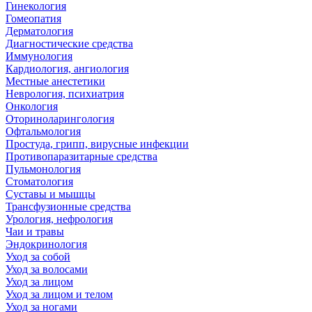
Гинекология
Гомеопатия
Дерматология
Диагностические средства
Иммунология
Кардиология, ангиология
Местные анестетики
Неврология, психиатрия
Онкология
Оториноларингология
Офтальмология
Простуда, грипп, вирусные инфекции
Противопаразитарные средства
Пульмонология
Стоматология
Суставы и мышцы
Трансфузионные средства
Урология, нефрология
Чаи и травы
Эндокринология
Уход за собой
Уход за волосами
Уход за лицом
Уход за лицом и телом
Уход за ногами