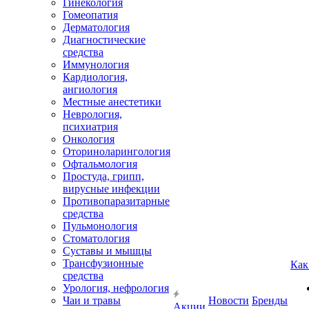
Гинекология
Гомеопатия
Дерматология
Диагностические
средства
Иммунология
Кардиология,
ангиология
Местные анестетики
Неврология,
психиатрия
Онкология
Оториноларингология
Офтальмология
Простуда, грипп,
вирусные инфекции
Противопаразитарные
средства
Пульмонология
Стоматология
Суставы и мышцы
Трансфузионные
Как
средства
Урология, нефрология
Чаи и травы
Новости
Бренды
Акции