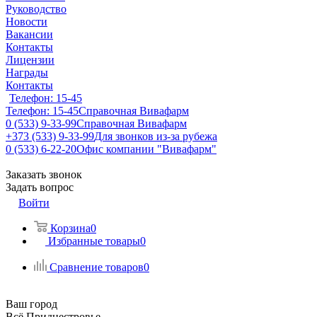
Руководство
Новости
Вакансии
Контакты
Лицензии
Награды
Контакты
Телефон: 15-45
Телефон: 15-45
Справочная Вивафарм
0 (533) 9-33-99
Справочная Вивафарм
+373 (533) 9-33-99
Для звонков из-за рубежа
0 (533) 6-22-20
Офис компании "Вивафарм"
Заказать звонок
Задать вопрос
Войти
Корзина
0
Избранные товары
0
Сравнение товаров
0
Ваш город
Всё Приднестровье