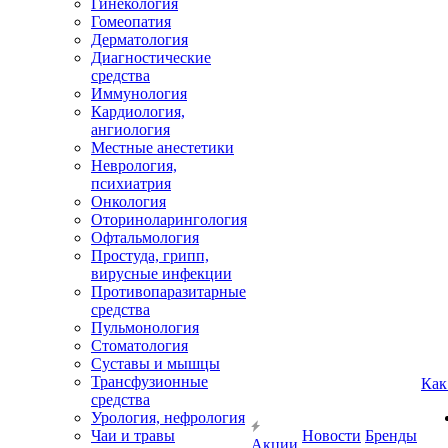
Гинекология
Гомеопатия
Дерматология
Диагностические
средства
Иммунология
Кардиология,
ангиология
Местные анестетики
Неврология,
психиатрия
Онкология
Оториноларингология
Офтальмология
Простуда, грипп,
вирусные инфекции
Противопаразитарные
средства
Пульмонология
Стоматология
Суставы и мышцы
Трансфузионные
Как
средства
Урология, нефрология
Чаи и травы
Новости
Бренды
Акции