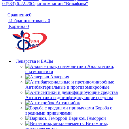
0 (533) 6-22-20
Офис компании "Вивафарм"
Сравнение
0
Избранные товары
0
Корзина
0
Лекарства и БАДы
Анальгетики,
спазмолитики
Аллергия
Антибактериальные и противомикробные
Антисептики и дезинфицирующие средства
Антигрибок
Борьба с
вредными привычками
Варикоз. Геморрой
Витамины,
микроэлементы