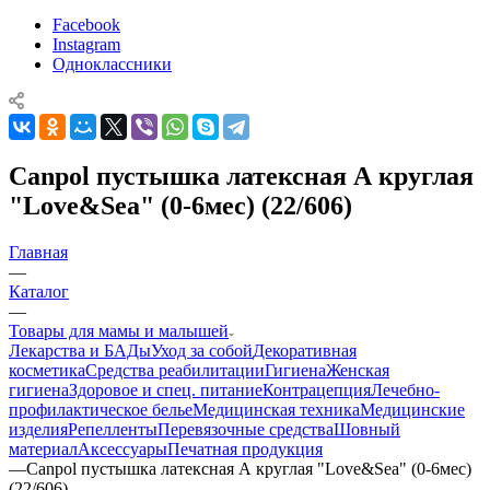
Facebook
Instagram
Одноклассники
Canpol пустышка латексная А круглая
"Love&Sea" (0-6мес) (22/606)
Главная
—
Каталог
—
Товары для мамы и малышей
Лекарства и БАДы
Уход за собой
Декоративная
косметика
Средства реабилитации
Гигиена
Женская
гигиена
Здоровое и спец. питание
Контрацепция
Лечебно-
профилактическое белье
Медицинская техника
Медицинские
изделия
Репелленты
Перевязочные средства
Шовный
материал
Аксессуары
Печатная продукция
—
Canpol пустышка латексная А круглая "Love&Sea" (0-6мес)
(22/606)