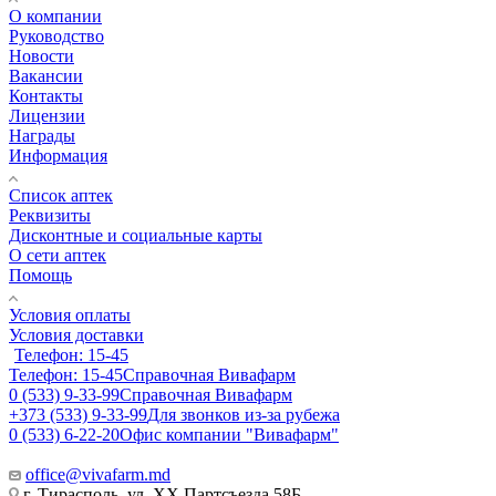
О компании
Руководство
Новости
Вакансии
Контакты
Лицензии
Награды
Информация
Список аптек
Реквизиты
Дисконтные и социальные карты
О сети аптек
Помощь
Условия оплаты
Условия доставки
Телефон: 15-45
Телефон: 15-45
Справочная Вивафарм
0 (533) 9-33-99
Справочная Вивафарм
+373 (533) 9-33-99
Для звонков из-за рубежа
0 (533) 6-22-20
Офис компании "Вивафарм"
office@vivafarm.md
г. Тирасполь, ул. ХХ Партсъезда 58Б