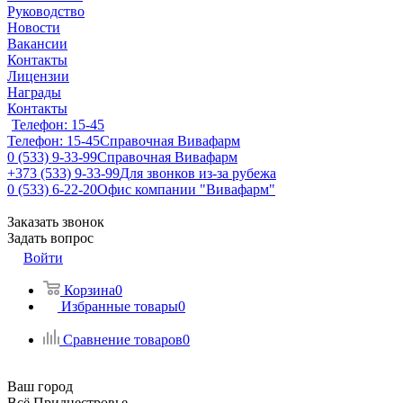
Руководство
Новости
Вакансии
Контакты
Лицензии
Награды
Контакты
Телефон: 15-45
Телефон: 15-45
Справочная Вивафарм
0 (533) 9-33-99
Справочная Вивафарм
+373 (533) 9-33-99
Для звонков из-за рубежа
0 (533) 6-22-20
Офис компании "Вивафарм"
Заказать звонок
Задать вопрос
Войти
Корзина
0
Избранные товары
0
Сравнение товаров
0
Ваш город
Всё Приднестровье