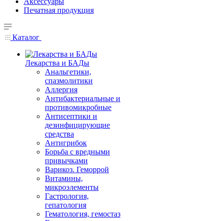
Аксессуары
Печатная продукция
Каталог
Лекарства и БАДы
Анальгетики,
спазмолитики
Аллергия
Антибактериальные и
противомикробные
Антисептики и
дезинфицирующие
средства
Антигрибок
Борьба с вредными
привычками
Варикоз. Геморрой
Витамины,
микроэлементы
Гастрология,
гепатология
Гематология, гемостаз