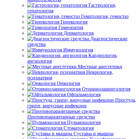
Гастрология,
гепатология
Гематология, гемостаз
Гинекология
Гомеопатия
Дерматология
Диагностические
средства
Иммунология
Кардиология,
ангиология
Местные анестетики
Неврология,
психиатрия
Онкология
Оториноларингология
Офтальмология
Простуда,
грипп, вирусные инфекции
Противопаразитарные средства
Пульмонология
Стоматология
Суставы и мышцы