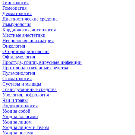
Гинекология
Гомеопатия
Дерматология
Диагностические средства
Иммунология
Кардиология, ангиология
Местные анестетики
Неврология, психиатрия
Онкология
Оториноларингология
Офтальмология
Простуда, грипп, вирусные инфекции
Противопаразитарные средства
Пульмонология
Стоматология
Суставы и мышцы
Трансфузионные средства
Урология, нефрология
Чаи и травы
Эндокринология
Уход за собой
Уход за волосами
Уход за лицом
Уход за лицом и телом
Уход за ногами