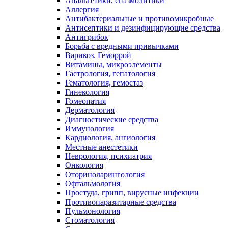
Анальгетики, спазмолитики
Аллергия
Антибактериальные и противомикробные
Антисептики и дезинфицирующие средства
Антигрибок
Борьба с вредными привычками
Варикоз. Геморрой
Витамины, микроэлементы
Гастрология, гепатология
Гематология, гемостаз
Гинекология
Гомеопатия
Дерматология
Диагностические средства
Иммунология
Кардиология, ангиология
Местные анестетики
Неврология, психиатрия
Онкология
Оториноларингология
Офтальмология
Простуда, грипп, вирусные инфекции
Противопаразитарные средства
Пульмонология
Стоматология