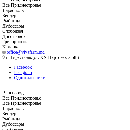
Всё Приднестровье
Тирасполь
Бендеры
Рыбница
Дубоссары
Слободзея
Днестровск
Григориополь
Каменка
office@vivafarm.md
г. Тирасполь, ул. ХХ Партсъезда 58Б
Facebook
Instagram
Одноклассники
Ваш город
Всё Приднестровье
Всё Приднестровье
Тирасполь
Бендеры
Рыбница
Дубоссары
Слободзея