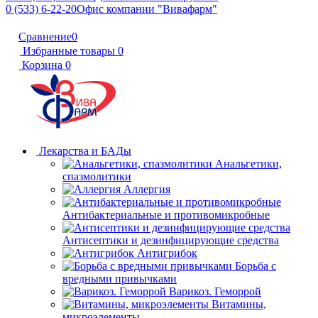
0 (533) 6-22-20
Офис компании "Вивафарм"
Сравнение
0
Избранные товары
0
Корзина
0
Лекарства и БАДы
Анальгетики,
спазмолитики
Аллергия
Антибактериальные и противомикробные
Антисептики и дезинфицирующие средства
Антигрибок
Борьба с
вредными привычками
Варикоз. Геморрой
Витамины,
микроэлементы