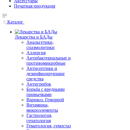
Аксессуары
Печатная продукция
Каталог
Лекарства и БАДы
Анальгетики,
спазмолитики
Аллергия
Антибактериальные и
противомикробные
Антисептики и
дезинфицирующие
средства
Антигрибок
Борьба с вредными
привычками
Варикоз. Геморрой
Витамины,
микроэлементы
Гастрология,
гепатология
Гематология, гемостаз