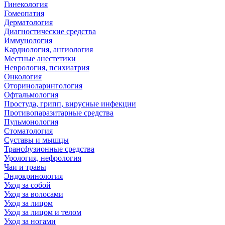
Гинекология
Гомеопатия
Дерматология
Диагностические средства
Иммунология
Кардиология, ангиология
Местные анестетики
Неврология, психиатрия
Онкология
Оториноларингология
Офтальмология
Простуда, грипп, вирусные инфекции
Противопаразитарные средства
Пульмонология
Стоматология
Суставы и мышцы
Трансфузионные средства
Урология, нефрология
Чаи и травы
Эндокринология
Уход за собой
Уход за волосами
Уход за лицом
Уход за лицом и телом
Уход за ногами