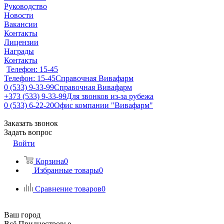
Руководство
Новости
Вакансии
Контакты
Лицензии
Награды
Контакты
Телефон: 15-45
Телефон: 15-45
Справочная Вивафарм
0 (533) 9-33-99
Справочная Вивафарм
+373 (533) 9-33-99
Для звонков из-за рубежа
0 (533) 6-22-20
Офис компании "Вивафарм"
Заказать звонок
Задать вопрос
Войти
Корзина
0
Избранные товары
0
Сравнение товаров
0
Ваш город
Всё Приднестровье