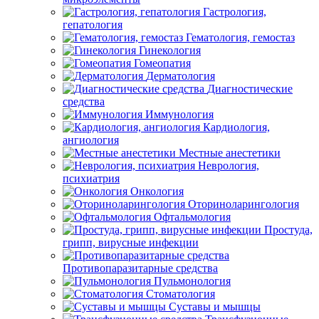
Гастрология,
гепатология
Гематология, гемостаз
Гинекология
Гомеопатия
Дерматология
Диагностические
средства
Иммунология
Кардиология,
ангиология
Местные анестетики
Неврология,
психиатрия
Онкология
Оториноларингология
Офтальмология
Простуда,
грипп, вирусные инфекции
Противопаразитарные средства
Пульмонология
Стоматология
Суставы и мышцы