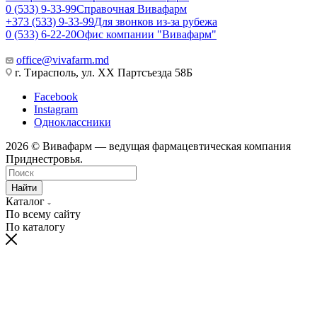
0 (533) 9-33-99
Справочная Вивафарм
+373 (533) 9-33-99
Для звонков из-за рубежа
0 (533) 6-22-20
Офис компании "Вивафарм"
office@vivafarm.md
г. Тирасполь, ул. ХХ Партсъезда 58Б
Facebook
Instagram
Одноклассники
2026 © Вивафарм — ведущая фармацевтическая компания
Приднестровья.
Найти
Каталог
По всему сайту
По каталогу