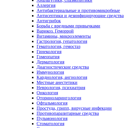
Анальгетики, спазмолитики
Аллергия
Антибактериальные и противомикробные
Антисептики и дезинфицирующие средства
Антигрибок
Борьба с вредными привычками
Варикоз. Геморрой
Витамины, микроэлементы
Гастрология, гепатология
Гематология, гемостаз
Гинекология
Гомеопатия
Дерматология
Диагностические средства
Иммунология
Кардиология, ангиология
Местные анестетики
Неврология, психиатрия
Онкология
Оториноларингология
Офтальмология
Простуда, грипп, вирусные инфекции
Противопаразитарные средства
Пульмонология
Стоматология