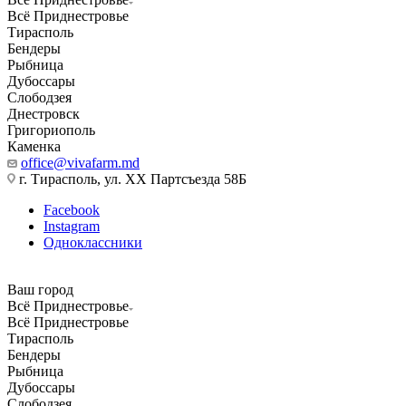
Всё Приднестровье
Тирасполь
Бендеры
Рыбница
Дубоссары
Слободзея
Днестровск
Григориополь
Каменка
office@vivafarm.md
г. Тирасполь, ул. ХХ Партсъезда 58Б
Facebook
Instagram
Одноклассники
Ваш город
Всё Приднестровье
Всё Приднестровье
Тирасполь
Бендеры
Рыбница
Дубоссары
Слободзея