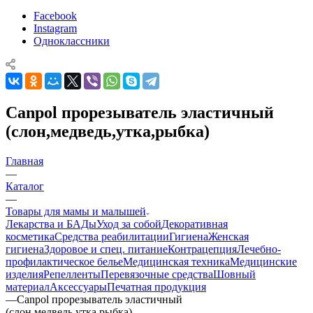
Facebook
Instagram
Одноклассники
Canpol прорезыватель эластичный
(слон,медведь,утка,рыбка)
Главная
—
Каталог
—
Товары для мамы и малышей
Лекарства и БАДы
Уход за собой
Декоративная
косметика
Средства реабилитации
Гигиена
Женская
гигиена
Здоровое и спец. питание
Контрацепция
Лечебно-
профилактическое белье
Медицинская техника
Медицинские
изделия
Репелленты
Перевязочные средства
Шовный
материал
Аксессуары
Печатная продукция
—
Canpol прорезыватель эластичный
(слон,медведь,утка,рыбка)