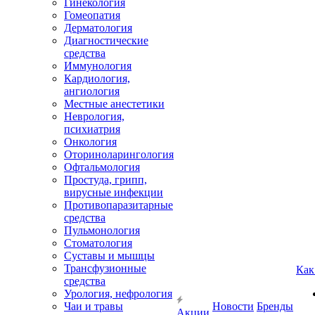
Гинекология
Гомеопатия
Дерматология
Диагностические
средства
Иммунология
Кардиология,
ангиология
Местные анестетики
Неврология,
психиатрия
Онкология
Оториноларингология
Офтальмология
Простуда, грипп,
вирусные инфекции
Противопаразитарные
средства
Пульмонология
Стоматология
Суставы и мышцы
Трансфузионные
Как
средства
Урология, нефрология
Чаи и травы
Новости
Бренды
Акции