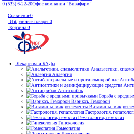
0 (533) 6-22-20
Офис компании "Вивафарм"
Сравнение
0
Избранные товары
0
Корзина
0
Лекарства и БАДы
Анальгетики, спазм
Аллергия
Антиб
Анти
Антигрибок
Борьба с вредн
Варикоз. Геморрой
Витамины, микроэле
Гастрология, гепатолог
Гематология, гемостаз
Гинекология
Гомеопатия
Дерматология