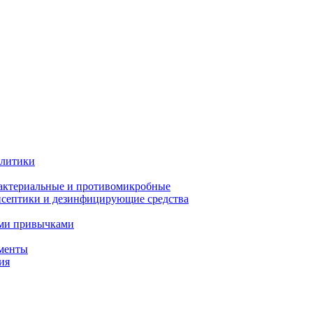
олитики
актериальные и противомикробные
септики и дезинфицирующие средства
ыми привычками
менты
ия