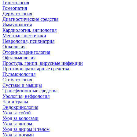
Гинекология
Гомеопатия
Дерматология
Диагностические средства
Иммунология
Кардиология, ангиология
Местные анестетики
Неврология, психиатрия
Онкология
Оториноларингология
Офтальмология
Простуда, грипп, вирусные инфекции
Противопаразитарные средства
Пульмонология
Стоматология
Суставы и мышцы
Трансфузионные средства
Урология, нефрология
Чаи и травы
Эндокринология
Уход за собой
Уход за волосами
Уход за лицом
Уход за лицом и телом
Уход за ногами