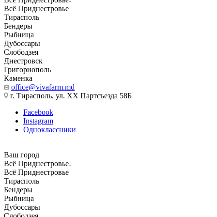
Всё Приднестровье
Тирасполь
Бендеры
Рыбница
Дубоссары
Слободзея
Днестровск
Григориополь
Каменка
office@vivafarm.md
г. Тирасполь, ул. ХХ Партсъезда 58Б
Facebook
Instagram
Одноклассники
Ваш город
Всё Приднестровье
Всё Приднестровье
Тирасполь
Бендеры
Рыбница
Дубоссары
Слободзея