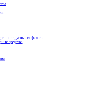
ства
ия
 грипп, вирусные инфекции
рные средства
тва