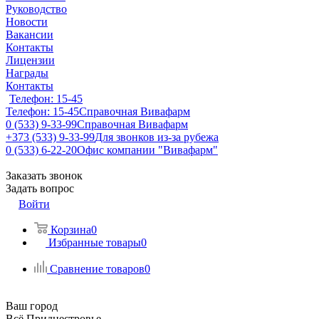
Руководство
Новости
Вакансии
Контакты
Лицензии
Награды
Контакты
Телефон: 15-45
Телефон: 15-45
Справочная Вивафарм
0 (533) 9-33-99
Справочная Вивафарм
+373 (533) 9-33-99
Для звонков из-за рубежа
0 (533) 6-22-20
Офис компании "Вивафарм"
Заказать звонок
Задать вопрос
Войти
Корзина
0
Избранные товары
0
Сравнение товаров
0
Ваш город
Всё Приднестровье