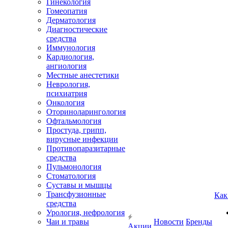
Гинекология
Гомеопатия
Дерматология
Диагностические
средства
Иммунология
Кардиология,
ангиология
Местные анестетики
Неврология,
психиатрия
Онкология
Оториноларингология
Офтальмология
Простуда, грипп,
вирусные инфекции
Противопаразитарные
средства
Пульмонология
Стоматология
Суставы и мышцы
Трансфузионные
Как
средства
Урология, нефрология
Чаи и травы
Новости
Бренды
Акции