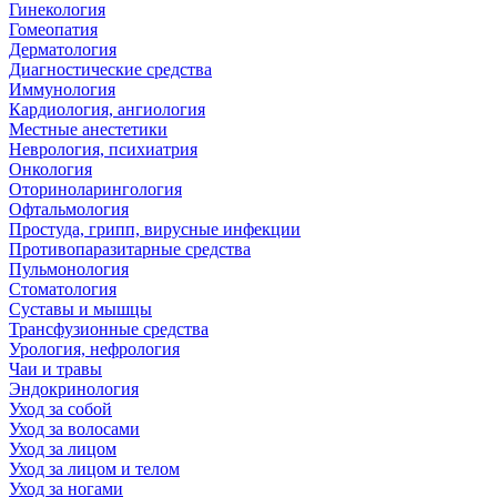
Гинекология
Гомеопатия
Дерматология
Диагностические средства
Иммунология
Кардиология, ангиология
Местные анестетики
Неврология, психиатрия
Онкология
Оториноларингология
Офтальмология
Простуда, грипп, вирусные инфекции
Противопаразитарные средства
Пульмонология
Стоматология
Суставы и мышцы
Трансфузионные средства
Урология, нефрология
Чаи и травы
Эндокринология
Уход за собой
Уход за волосами
Уход за лицом
Уход за лицом и телом
Уход за ногами