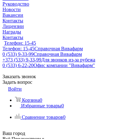
Руководство
Новости
Вакансии
Контакты
Лицензии
Награды
Контакты
Телефон: 15-45
Телефон: 15-45
Справочная Вивафарм
0 (533) 9-33-99
Справочная Вивафарм
+373 (533) 9-33-99
Для звонков из-за рубежа
0 (533) 6-22-20
Офис компании "Вивафарм"
Заказать звонок
Задать вопрос
Войти
Корзина
0
Избранные товары
0
Сравнение товаров
0
Ваш город
Всё Приднестровье