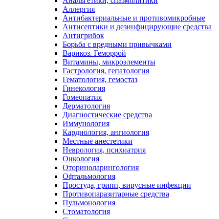
Анальгетики, спазмолитики
Аллергия
Антибактериальные и противомикробные
Антисептики и дезинфицирующие средства
Антигрибок
Борьба с вредными привычками
Варикоз. Геморрой
Витамины, микроэлементы
Гастрология, гепатология
Гематология, гемостаз
Гинекология
Гомеопатия
Дерматология
Диагностические средства
Иммунология
Кардиология, ангиология
Местные анестетики
Неврология, психиатрия
Онкология
Оториноларингология
Офтальмология
Простуда, грипп, вирусные инфекции
Противопаразитарные средства
Пульмонология
Стоматология