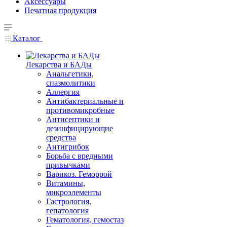
Аксессуары
Печатная продукция
Каталог
Лекарства и БАДы
Анальгетики,
спазмолитики
Аллергия
Антибактериальные и
противомикробные
Антисептики и
дезинфицирующие
средства
Антигрибок
Борьба с вредными
привычками
Варикоз. Геморрой
Витамины,
микроэлементы
Гастрология,
гепатология
Гематология, гемостаз