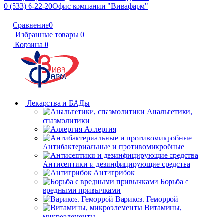
0 (533) 6-22-20
Офис компании "Вивафарм"
Сравнение
0
Избранные товары
0
Корзина
0
Лекарства и БАДы
Анальгетики,
спазмолитики
Аллергия
Антибактериальные и противомикробные
Антисептики и дезинфицирующие средства
Антигрибок
Борьба с
вредными привычками
Варикоз. Геморрой
Витамины,
микроэлементы