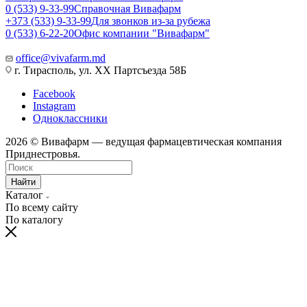
0 (533) 9-33-99
Справочная Вивафарм
+373 (533) 9-33-99
Для звонков из-за рубежа
0 (533) 6-22-20
Офис компании "Вивафарм"
office@vivafarm.md
г. Тирасполь, ул. ХХ Партсъезда 58Б
Facebook
Instagram
Одноклассники
2026 © Вивафарм — ведущая фармацевтическая компания
Приднестровья.
Найти
Каталог
По всему сайту
По каталогу