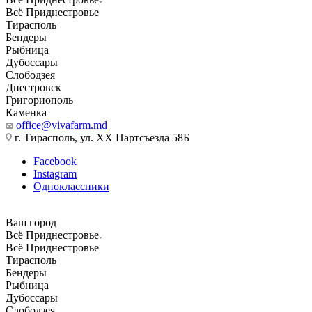
Всё Приднестровье
Тирасполь
Бендеры
Рыбница
Дубоссары
Слободзея
Днестровск
Григориополь
Каменка
office@vivafarm.md
г. Тирасполь, ул. ХХ Партсъезда 58Б
Facebook
Instagram
Одноклассники
Ваш город
Всё Приднестровье
Всё Приднестровье
Тирасполь
Бендеры
Рыбница
Дубоссары
Слободзея