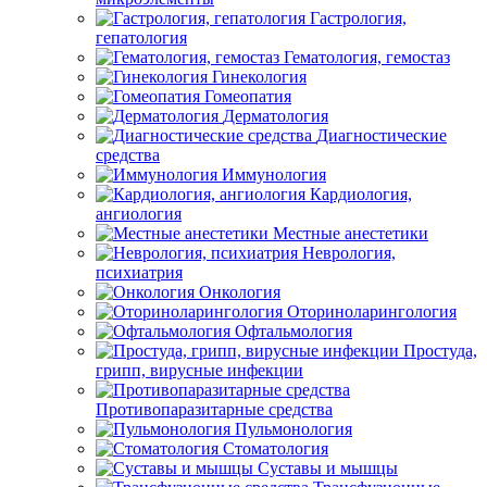
Гастрология,
гепатология
Гематология, гемостаз
Гинекология
Гомеопатия
Дерматология
Диагностические
средства
Иммунология
Кардиология,
ангиология
Местные анестетики
Неврология,
психиатрия
Онкология
Оториноларингология
Офтальмология
Простуда,
грипп, вирусные инфекции
Противопаразитарные средства
Пульмонология
Стоматология
Суставы и мышцы