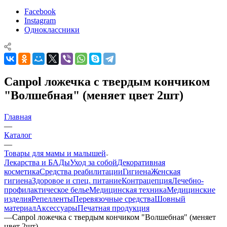
Facebook
Instagram
Одноклассники
Canpol ложечка с твердым кончиком
"Волшебная" (меняет цвет 2шт)
Главная
—
Каталог
—
Товары для мамы и малышей
Лекарства и БАДы
Уход за собой
Декоративная
косметика
Средства реабилитации
Гигиена
Женская
гигиена
Здоровое и спец. питание
Контрацепция
Лечебно-
профилактическое белье
Медицинская техника
Медицинские
изделия
Репелленты
Перевязочные средства
Шовный
материал
Аксессуары
Печатная продукция
—
Canpol ложечка с твердым кончиком "Волшебная" (меняет
цвет 2шт)