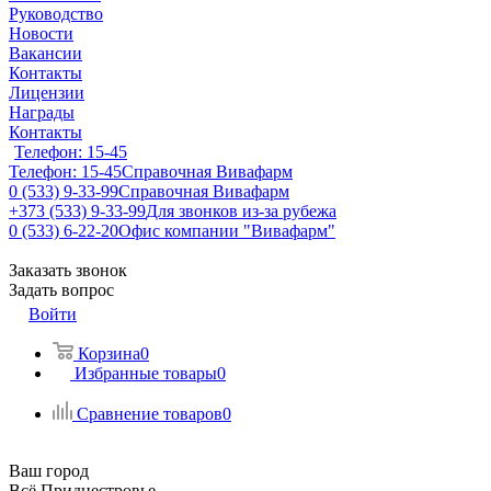
Руководство
Новости
Вакансии
Контакты
Лицензии
Награды
Контакты
Телефон: 15-45
Телефон: 15-45
Справочная Вивафарм
0 (533) 9-33-99
Справочная Вивафарм
+373 (533) 9-33-99
Для звонков из-за рубежа
0 (533) 6-22-20
Офис компании "Вивафарм"
Заказать звонок
Задать вопрос
Войти
Корзина
0
Избранные товары
0
Сравнение товаров
0
Ваш город
Всё Приднестровье