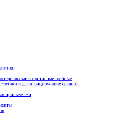
олитики
актериальные и противомикробные
септики и дезинфицирующие средства
ыми привычками
менты
ия