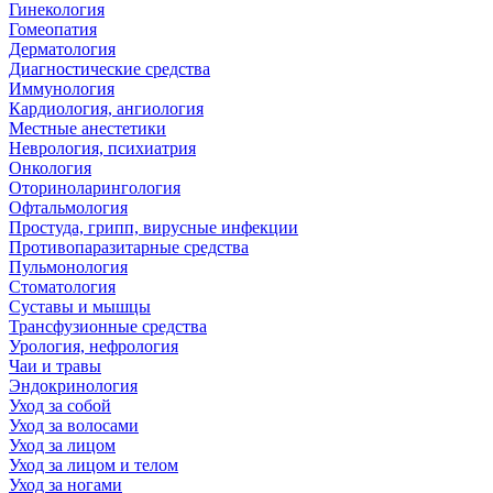
Гинекология
Гомеопатия
Дерматология
Диагностические средства
Иммунология
Кардиология, ангиология
Местные анестетики
Неврология, психиатрия
Онкология
Оториноларингология
Офтальмология
Простуда, грипп, вирусные инфекции
Противопаразитарные средства
Пульмонология
Стоматология
Суставы и мышцы
Трансфузионные средства
Урология, нефрология
Чаи и травы
Эндокринология
Уход за собой
Уход за волосами
Уход за лицом
Уход за лицом и телом
Уход за ногами