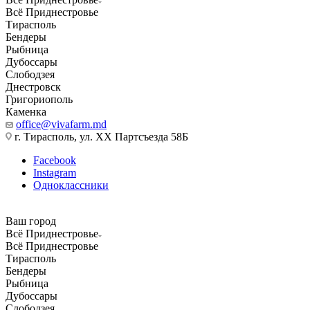
Всё Приднестровье
Тирасполь
Бендеры
Рыбница
Дубоссары
Слободзея
Днестровск
Григориополь
Каменка
office@vivafarm.md
г. Тирасполь, ул. ХХ Партсъезда 58Б
Facebook
Instagram
Одноклассники
Ваш город
Всё Приднестровье
Всё Приднестровье
Тирасполь
Бендеры
Рыбница
Дубоссары
Слободзея