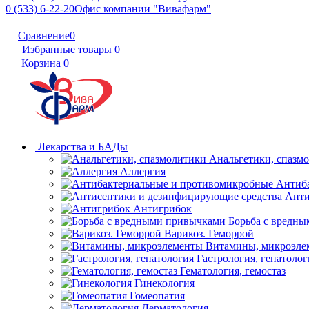
0 (533) 6-22-20
Офис компании "Вивафарм"
Сравнение
0
Избранные товары
0
Корзина
0
Лекарства и БАДы
Анальгетики, спазм
Аллергия
Антиб
Анти
Антигрибок
Борьба с вредн
Варикоз. Геморрой
Витамины, микроэле
Гастрология, гепатолог
Гематология, гемостаз
Гинекология
Гомеопатия
Дерматология