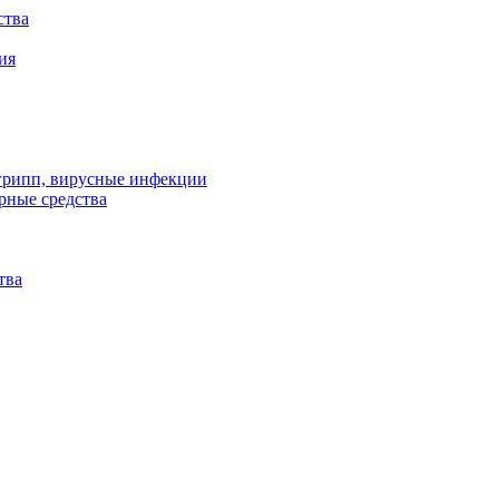
ства
ия
 грипп, вирусные инфекции
рные средства
тва