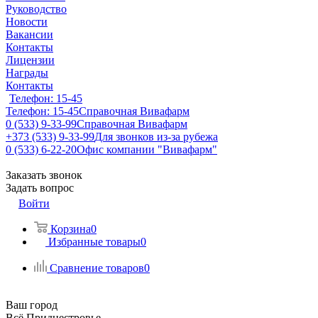
Руководство
Новости
Вакансии
Контакты
Лицензии
Награды
Контакты
Телефон: 15-45
Телефон: 15-45
Справочная Вивафарм
0 (533) 9-33-99
Справочная Вивафарм
+373 (533) 9-33-99
Для звонков из-за рубежа
0 (533) 6-22-20
Офис компании "Вивафарм"
Заказать звонок
Задать вопрос
Войти
Корзина
0
Избранные товары
0
Сравнение товаров
0
Ваш город
Всё Приднестровье