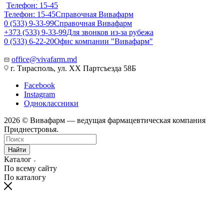
Телефон: 15-45
Телефон: 15-45
Справочная Вивафарм
0 (533) 9-33-99
Справочная Вивафарм
+373 (533) 9-33-99
Для звонков из-за рубежа
0 (533) 6-22-20
Офис компании "Вивафарм"
office@vivafarm.md
г. Тирасполь, ул. ХХ Партсъезда 58Б
Facebook
Instagram
Одноклассники
2026 © Вивафарм — ведущая фармацевтическая компания
Приднестровья.
Найти
Каталог
По всему сайту
По каталогу