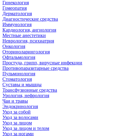
Гинекология
Гомеопатия
Дерматология
Диагностические средства
Иммунология
Кардиология, ангиология
Местные анестетики
Неврология, психиатрия
Онкология
Оториноларингология
Офтальмология
Простуда, грипп, вирусные инфекции
Противопаразитарные средства
Пульмонология
Стоматология
Суставы и мышцы
Трансфузионные средства
Урология, нефрология
Чаи и травы
Эндокринология
Уход за собой
Уход за волосами
Уход за лицом
Уход за лицом и телом
Уход за ногами