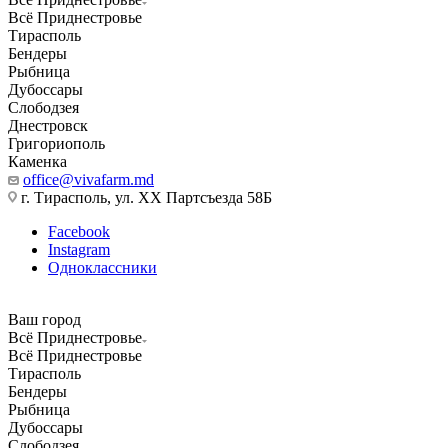
Всё Приднестровье
Тирасполь
Бендеры
Рыбница
Дубоссары
Слободзея
Днестровск
Григориополь
Каменка
office@vivafarm.md
г. Тирасполь, ул. ХХ Партсъезда 58Б
Facebook
Instagram
Одноклассники
Ваш город
Всё Приднестровье
Всё Приднестровье
Тирасполь
Бендеры
Рыбница
Дубоссары
Слободзея