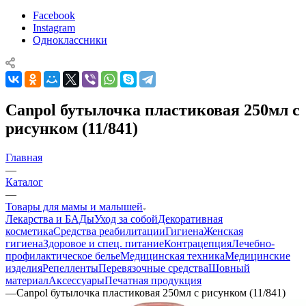
Facebook
Instagram
Одноклассники
Canpol бутылочка пластиковая 250мл с
рисунком (11/841)
Главная
—
Каталог
—
Товары для мамы и малышей
Лекарства и БАДы
Уход за собой
Декоративная
косметика
Средства реабилитации
Гигиена
Женская
гигиена
Здоровое и спец. питание
Контрацепция
Лечебно-
профилактическое белье
Медицинская техника
Медицинские
изделия
Репелленты
Перевязочные средства
Шовный
материал
Аксессуары
Печатная продукция
—
Canpol бутылочка пластиковая 250мл с рисунком (11/841)