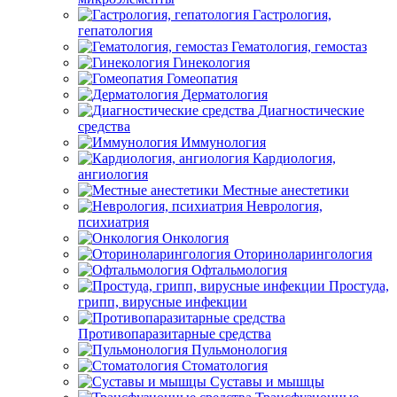
Гастрология,
гепатология
Гематология, гемостаз
Гинекология
Гомеопатия
Дерматология
Диагностические
средства
Иммунология
Кардиология,
ангиология
Местные анестетики
Неврология,
психиатрия
Онкология
Оториноларингология
Офтальмология
Простуда,
грипп, вирусные инфекции
Противопаразитарные средства
Пульмонология
Стоматология
Суставы и мышцы