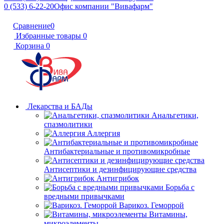
0 (533) 6-22-20
Офис компании "Вивафарм"
Сравнение
0
Избранные товары
0
Корзина
0
Лекарства и БАДы
Анальгетики,
спазмолитики
Аллергия
Антибактериальные и противомикробные
Антисептики и дезинфицирующие средства
Антигрибок
Борьба с
вредными привычками
Варикоз. Геморрой
Витамины,
микроэлементы