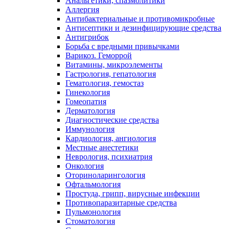
Анальгетики, спазмолитики
Аллергия
Антибактериальные и противомикробные
Антисептики и дезинфицирующие средства
Антигрибок
Борьба с вредными привычками
Варикоз. Геморрой
Витамины, микроэлементы
Гастрология, гепатология
Гематология, гемостаз
Гинекология
Гомеопатия
Дерматология
Диагностические средства
Иммунология
Кардиология, ангиология
Местные анестетики
Неврология, психиатрия
Онкология
Оториноларингология
Офтальмология
Простуда, грипп, вирусные инфекции
Противопаразитарные средства
Пульмонология
Стоматология