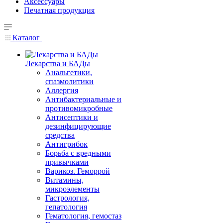
Аксессуары
Печатная продукция
Каталог
Лекарства и БАДы
Анальгетики,
спазмолитики
Аллергия
Антибактериальные и
противомикробные
Антисептики и
дезинфицирующие
средства
Антигрибок
Борьба с вредными
привычками
Варикоз. Геморрой
Витамины,
микроэлементы
Гастрология,
гепатология
Гематология, гемостаз