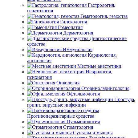
Гастрология,
гепатология
Гематология, гемостаз
Гинекология
Гомеопатия
Дерматология
Диагностические
средства
Иммунология
Кардиология,
ангиология
Местные анестетики
Неврология,
психиатрия
Онкология
Оториноларингология
Офтальмология
Простуда,
грипп, вирусные инфекции
Противопаразитарные средства
Пульмонология
Стоматология
Суставы и мышцы