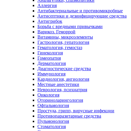
Анальгетики, спазмолитики
Аллергия
Антибактериальные и противомикробные
Антисептики и дезинфицирующие средства
Антигрибок
Борьба с вредными привычками
Варикоз. Геморрой
Витамины, микроэлементы
Гастрология, гепатология
Гематология, гемостаз
Гинекология
Гомеопатия
Дерматология
Диагностические средства
Иммунология
Кардиология, ангиология
Местные анестетики
Неврология, психиатрия
Онкология
Оториноларингология
Офтальмология
Простуда, грипп, вирусные инфекции
Противопаразитарные средства
Пульмонология
Стоматология