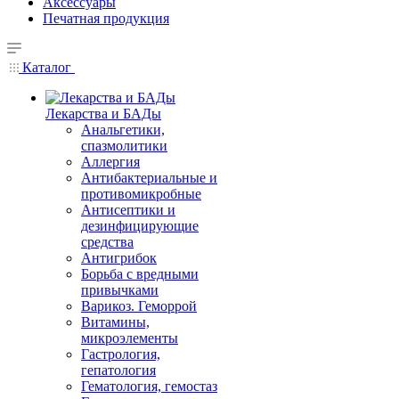
Аксессуары
Печатная продукция
Каталог
Лекарства и БАДы
Анальгетики,
спазмолитики
Аллергия
Антибактериальные и
противомикробные
Антисептики и
дезинфицирующие
средства
Антигрибок
Борьба с вредными
привычками
Варикоз. Геморрой
Витамины,
микроэлементы
Гастрология,
гепатология
Гематология, гемостаз