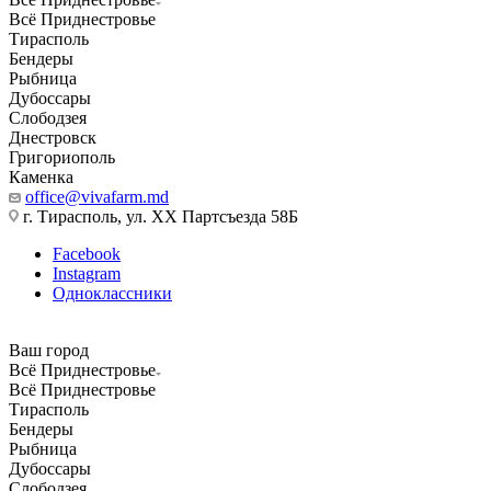
Всё Приднестровье
Тирасполь
Бендеры
Рыбница
Дубоссары
Слободзея
Днестровск
Григориополь
Каменка
office@vivafarm.md
г. Тирасполь, ул. ХХ Партсъезда 58Б
Facebook
Instagram
Одноклассники
Ваш город
Всё Приднестровье
Всё Приднестровье
Тирасполь
Бендеры
Рыбница
Дубоссары
Слободзея