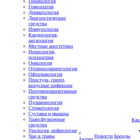
Гинекология
Гомеопатия
Дерматология
Диагностические
средства
Иммунология
Кардиология,
ангиология
Местные анестетики
Неврология,
психиатрия
Онкология
Оториноларингология
Офтальмология
Простуда, грипп,
вирусные инфекции
Противопаразитарные
средства
Пульмонология
Стоматология
Суставы и мышцы
Трансфузионные
Как
средства
Урология, нефрология
Чаи и травы
Новости
Бренды
Акции