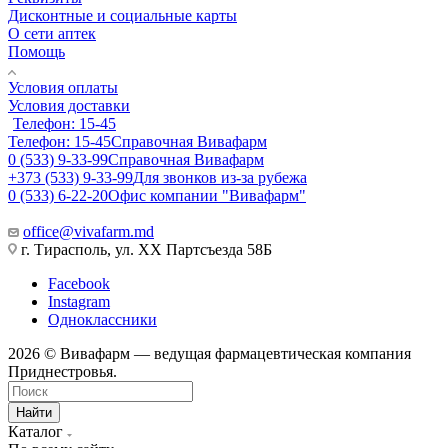
Дисконтные и социальные карты
О сети аптек
Помощь
Условия оплаты
Условия доставки
Телефон: 15-45
Телефон: 15-45
Справочная Вивафарм
0 (533) 9-33-99
Справочная Вивафарм
+373 (533) 9-33-99
Для звонков из-за рубежа
0 (533) 6-22-20
Офис компании "Вивафарм"
office@vivafarm.md
г. Тирасполь, ул. ХХ Партсъезда 58Б
Facebook
Instagram
Одноклассники
2026 © Вивафарм — ведущая фармацевтическая компания
Приднестровья.
Найти
Каталог