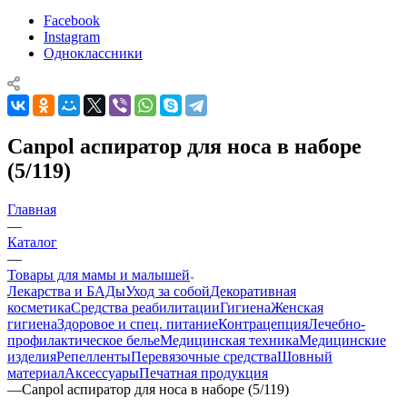
Facebook
Instagram
Одноклассники
Canpol аспиратор для носа в наборе
(5/119)
Главная
—
Каталог
—
Товары для мамы и малышей
Лекарства и БАДы
Уход за собой
Декоративная
косметика
Средства реабилитации
Гигиена
Женская
гигиена
Здоровое и спец. питание
Контрацепция
Лечебно-
профилактическое белье
Медицинская техника
Медицинские
изделия
Репелленты
Перевязочные средства
Шовный
материал
Аксессуары
Печатная продукция
—
Canpol аспиратор для носа в наборе (5/119)