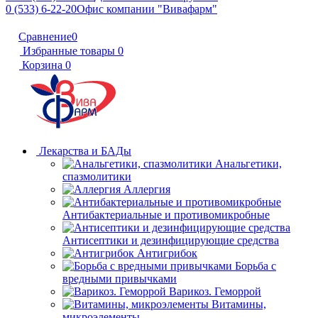
0 (533) 6-22-20
Офис компании "Вивафарм"
Сравнение
0
Избранные товары
0
Корзина
0
Лекарства и БАДы
Анальгетики,
спазмолитики
Аллергия
Антибактериальные и противомикробные
Антисептики и дезинфицирующие средства
Антигрибок
Борьба с
вредными привычками
Варикоз. Геморрой
Витамины,
микроэлементы