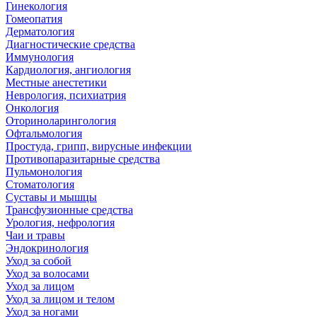
Гинекология
Гомеопатия
Дерматология
Диагностические средства
Иммунология
Кардиология, ангиология
Местные анестетики
Неврология, психиатрия
Онкология
Оториноларингология
Офтальмология
Простуда, грипп, вирусные инфекции
Противопаразитарные средства
Пульмонология
Стоматология
Суставы и мышцы
Трансфузионные средства
Урология, нефрология
Чаи и травы
Эндокринология
Уход за собой
Уход за волосами
Уход за лицом
Уход за лицом и телом
Уход за ногами