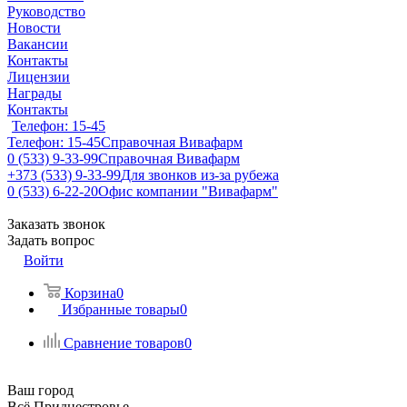
Руководство
Новости
Вакансии
Контакты
Лицензии
Награды
Контакты
Телефон: 15-45
Телефон: 15-45
Справочная Вивафарм
0 (533) 9-33-99
Справочная Вивафарм
+373 (533) 9-33-99
Для звонков из-за рубежа
0 (533) 6-22-20
Офис компании "Вивафарм"
Заказать звонок
Задать вопрос
Войти
Корзина
0
Избранные товары
0
Сравнение товаров
0
Ваш город
Всё Приднестровье