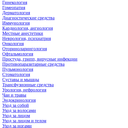
Гинекология
Гомеопатия
Дерматология
Диагностические средства
Иммунология
Кардиология, ангиология
Местные анестетики
Неврология, психиатрия
Онкология
Оториноларингология
Офтальмология
Простуда, грипп, вирусные инфекции
Противопаразитарные средства
Пульмонология
Стоматология
Суставы и мышцы
Трансфузионные средства
Урология, нефрология
Чаи и травы
Эндокринология
Уход за собой
Уход за волосами
Уход за лицом
Уход за лицом и телом
Уход за ногами