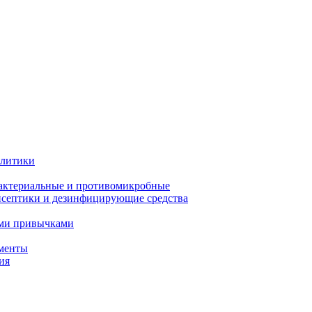
олитики
актериальные и противомикробные
септики и дезинфицирующие средства
ыми привычками
менты
ия