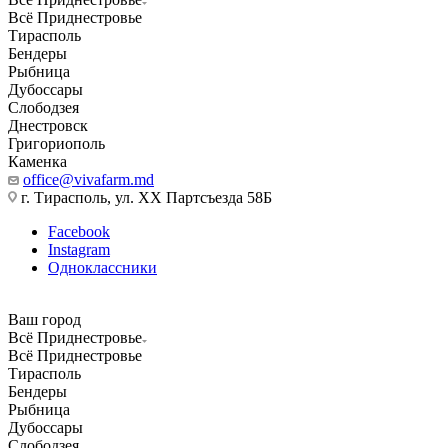
Всё Приднестровье
Тирасполь
Бендеры
Рыбница
Дубоссары
Слободзея
Днестровск
Григориополь
Каменка
office@vivafarm.md
г. Тирасполь, ул. ХХ Партсъезда 58Б
Facebook
Instagram
Одноклассники
Ваш город
Всё Приднестровье
Всё Приднестровье
Тирасполь
Бендеры
Рыбница
Дубоссары
Слободзея