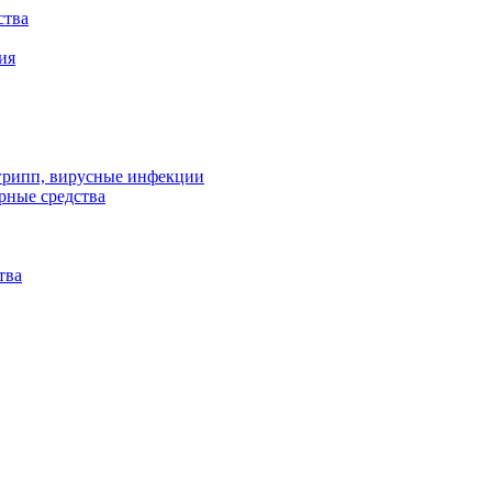
ства
ия
 грипп, вирусные инфекции
рные средства
тва