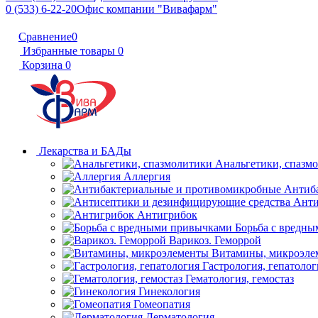
0 (533) 6-22-20
Офис компании "Вивафарм"
Сравнение
0
Избранные товары
0
Корзина
0
Лекарства и БАДы
Анальгетики, спазм
Аллергия
Антиб
Анти
Антигрибок
Борьба с вредн
Варикоз. Геморрой
Витамины, микроэле
Гастрология, гепатолог
Гематология, гемостаз
Гинекология
Гомеопатия
Дерматология