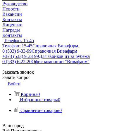
Руководство
Новости
Вакансии
Контакты
Лицензии
Награды
Контакты
Телефон: 15-45
Телефон: 15-45
Справочная Вивафарм
0 (533) 9-33-99
Справочная Вивафарм
+373 (533) 9-33-99
Для звонков из-за рубежа
0 (533) 6-22-20
Офис компании "Вивафарм"
Заказать звонок
Задать вопрос
Войти
Корзина
0
Избранные товары
0
Сравнение товаров
0
Ваш город
Всё Приднестровье