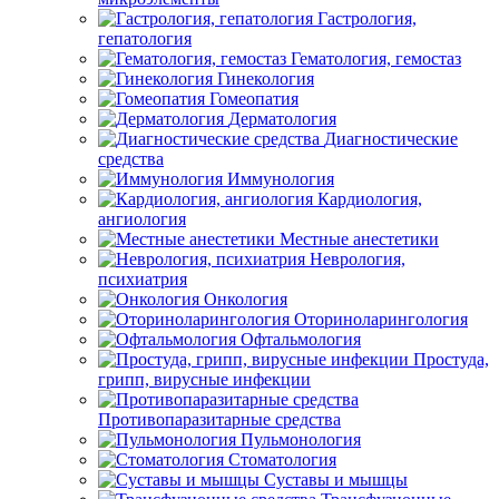
Гастрология,
гепатология
Гематология, гемостаз
Гинекология
Гомеопатия
Дерматология
Диагностические
средства
Иммунология
Кардиология,
ангиология
Местные анестетики
Неврология,
психиатрия
Онкология
Оториноларингология
Офтальмология
Простуда,
грипп, вирусные инфекции
Противопаразитарные средства
Пульмонология
Стоматология
Суставы и мышцы