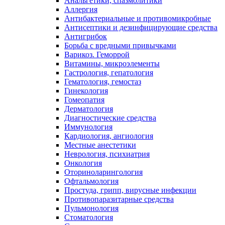
Анальгетики, спазмолитики
Аллергия
Антибактериальные и противомикробные
Антисептики и дезинфицирующие средства
Антигрибок
Борьба с вредными привычками
Варикоз. Геморрой
Витамины, микроэлементы
Гастрология, гепатология
Гематология, гемостаз
Гинекология
Гомеопатия
Дерматология
Диагностические средства
Иммунология
Кардиология, ангиология
Местные анестетики
Неврология, психиатрия
Онкология
Оториноларингология
Офтальмология
Простуда, грипп, вирусные инфекции
Противопаразитарные средства
Пульмонология
Стоматология