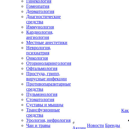
Гинекология
Гомеопатия
Дерматология
Диагностические
средства
Иммунология
Кардиология,
ангиология
Местные анестетики
Неврология,
психиатрия
Онкология
Оториноларингология
Офтальмология
Простуда, грипп,
вирусные инфекции
Противопаразитарные
средства
Пульмонология
Стоматология
Суставы и мышцы
Трансфузионные
Как
средства
Урология, нефрология
Чаи и травы
Новости
Бренды
Акции