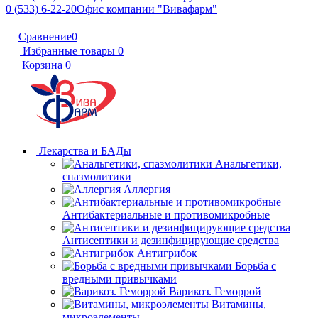
0 (533) 6-22-20
Офис компании "Вивафарм"
Сравнение
0
Избранные товары
0
Корзина
0
Лекарства и БАДы
Анальгетики,
спазмолитики
Аллергия
Антибактериальные и противомикробные
Антисептики и дезинфицирующие средства
Антигрибок
Борьба с
вредными привычками
Варикоз. Геморрой
Витамины,
микроэлементы