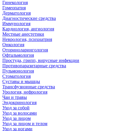
Гинекология
Гомеопатия
Дерматология
Диагностические средства
Иммунология
Кардиология, ангиология
Местные анестетики
Неврология, психиатрия
Онкология
Оториноларингология
Офтальмология
Простуда, грипп, вирусные инфекции
Противопаразитарные средства
Пульмонология
Стоматология
Суставы и мышцы
Трансфузионные средства
Урология, нефрология
Чаи и травы
Эндокринология
Уход за собой
Уход за волосами
Уход за лицом
Уход за лицом и телом
Уход за ногами