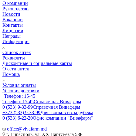
О компании
Руководство
Новости
Вакансии
Контакты
Лицензии
Награды
Информация
Список аптек
Реквизиты
Дисконтные и социальные карты
О сети аптек
Помощь
Условия оплаты
Условия доставки
Телефон: 15-45
Телефон: 15-45
Справочная Вивафарм
0 (533) 9-33-99
Справочная Вивафарм
+373 (533) 9-33-99
Для звонков из-за рубежа
0 (533) 6-22-20
Офис компании "Вивафарм"
office@vivafarm.md
г. Тирасполь, ул. ХХ Партсъезда 58Б