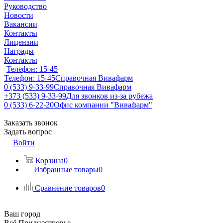
Руководство
Новости
Вакансии
Контакты
Лицензии
Награды
Контакты
Телефон: 15-45
Телефон: 15-45
Справочная Вивафарм
0 (533) 9-33-99
Справочная Вивафарм
+373 (533) 9-33-99
Для звонков из-за рубежа
0 (533) 6-22-20
Офис компании "Вивафарм"
Заказать звонок
Задать вопрос
Войти
Корзина
0
Избранные товары
0
Сравнение товаров
0
Ваш город
Всё Приднестровье