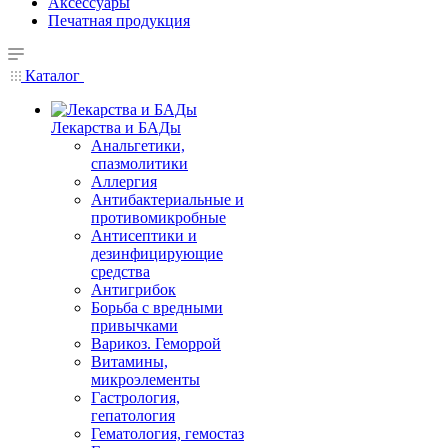
Аксессуары
Печатная продукция
Каталог
Лекарства и БАДы
Анальгетики,
спазмолитики
Аллергия
Антибактериальные и
противомикробные
Антисептики и
дезинфицирующие
средства
Антигрибок
Борьба с вредными
привычками
Варикоз. Геморрой
Витамины,
микроэлементы
Гастрология,
гепатология
Гематология, гемостаз