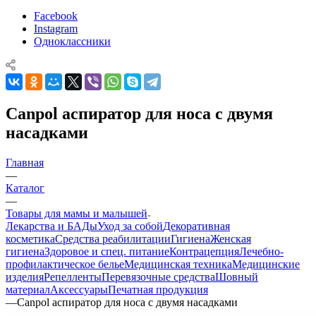
Facebook
Instagram
Одноклассники
Canpol аспиратор для носа с двумя
насадками
Главная
—
Каталог
—
Товары для мамы и малышей
Лекарства и БАДы
Уход за собой
Декоративная
косметика
Средства реабилитации
Гигиена
Женская
гигиена
Здоровое и спец. питание
Контрацепция
Лечебно-
профилактическое белье
Медицинская техника
Медицинские
изделия
Репелленты
Перевязочные средства
Шовный
материал
Аксессуары
Печатная продукция
—
Canpol аспиратор для носа с двумя насадками