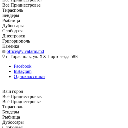
Всё Приднестровье
Тирасполь
Бендеры
Рыбница
Дубоссары
Слободзея
Днестровск
Григориополь
Каменка
office@vivafarm.md
г. Тирасполь, ул. ХХ Партсъезда 58Б
Facebook
Instagram
Одноклассники
Ваш город
Всё Приднестровье
Всё Приднестровье
Тирасполь
Бендеры
Рыбница
Дубоссары
Слободзея