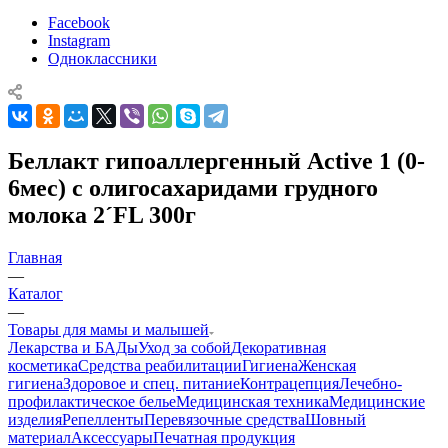
Facebook
Instagram
Одноклассники
Беллакт гипоаллергенный Active 1 (0-
6мес) с олигосахаридами грудного
молока 2´FL 300г
Главная
—
Каталог
—
Товары для мамы и малышей
Лекарства и БАДы
Уход за собой
Декоративная
косметика
Средства реабилитации
Гигиена
Женская
гигиена
Здоровое и спец. питание
Контрацепция
Лечебно-
профилактическое белье
Медицинская техника
Медицинские
изделия
Репелленты
Перевязочные средства
Шовный
материал
Аксессуары
Печатная продукция