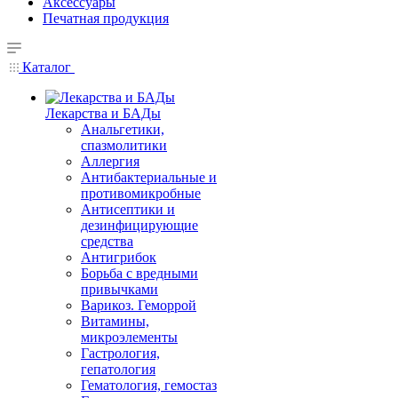
Аксессуары
Печатная продукция
Каталог
Лекарства и БАДы
Анальгетики,
спазмолитики
Аллергия
Антибактериальные и
противомикробные
Антисептики и
дезинфицирующие
средства
Антигрибок
Борьба с вредными
привычками
Варикоз. Геморрой
Витамины,
микроэлементы
Гастрология,
гепатология
Гематология, гемостаз