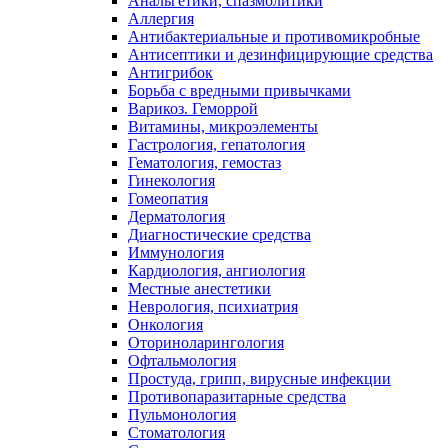
Анальгетики, спазмолитики
Аллергия
Антибактериальные и противомикробные
Антисептики и дезинфицирующие средства
Антигрибок
Борьба с вредными привычками
Варикоз. Геморрой
Витамины, микроэлементы
Гастрология, гепатология
Гематология, гемостаз
Гинекология
Гомеопатия
Дерматология
Диагностические средства
Иммунология
Кардиология, ангиология
Местные анестетики
Неврология, психиатрия
Онкология
Оториноларингология
Офтальмология
Простуда, грипп, вирусные инфекции
Противопаразитарные средства
Пульмонология
Стоматология