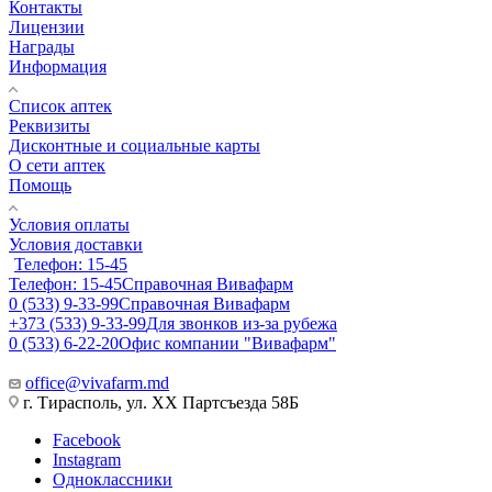
Контакты
Лицензии
Награды
Информация
Список аптек
Реквизиты
Дисконтные и социальные карты
О сети аптек
Помощь
Условия оплаты
Условия доставки
Телефон: 15-45
Телефон: 15-45
Справочная Вивафарм
0 (533) 9-33-99
Справочная Вивафарм
+373 (533) 9-33-99
Для звонков из-за рубежа
0 (533) 6-22-20
Офис компании "Вивафарм"
office@vivafarm.md
г. Тирасполь, ул. ХХ Партсъезда 58Б
Facebook
Instagram
Одноклассники