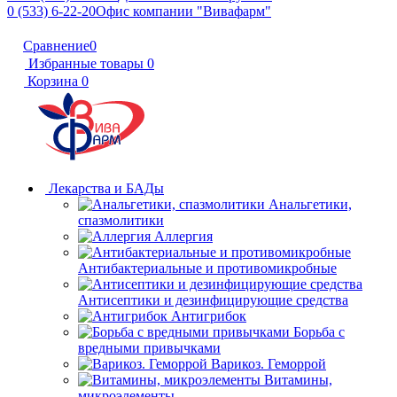
0 (533) 6-22-20
Офис компании "Вивафарм"
Сравнение
0
Избранные товары
0
Корзина
0
Лекарства и БАДы
Анальгетики,
спазмолитики
Аллергия
Антибактериальные и противомикробные
Антисептики и дезинфицирующие средства
Антигрибок
Борьба с
вредными привычками
Варикоз. Геморрой
Витамины,
микроэлементы