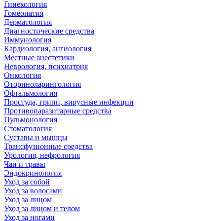
Гинекология
Гомеопатия
Дерматология
Диагностические средства
Иммунология
Кардиология, ангиология
Местные анестетики
Неврология, психиатрия
Онкология
Оториноларингология
Офтальмология
Простуда, грипп, вирусные инфекции
Противопаразитарные средства
Пульмонология
Стоматология
Суставы и мышцы
Трансфузионные средства
Урология, нефрология
Чаи и травы
Эндокринология
Уход за собой
Уход за волосами
Уход за лицом
Уход за лицом и телом
Уход за ногами