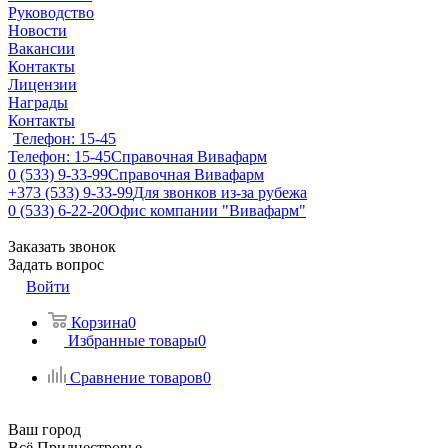
Руководство
Новости
Вакансии
Контакты
Лицензии
Награды
Контакты
Телефон: 15-45
Телефон: 15-45
Справочная Вивафарм
0 (533) 9-33-99
Справочная Вивафарм
+373 (533) 9-33-99
Для звонков из-за рубежа
0 (533) 6-22-20
Офис компании "Вивафарм"
Заказать звонок
Задать вопрос
Войти
Корзина
0
Избранные товары
0
Сравнение товаров
0
Ваш город
Всё Приднестровье