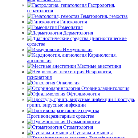
Гастрология,
гепатология
Гематология, гемостаз
Гинекология
Гомеопатия
Дерматология
Диагностические
средства
Иммунология
Кардиология,
ангиология
Местные анестетики
Неврология,
психиатрия
Онкология
Оториноларингология
Офтальмология
Простуда,
грипп, вирусные инфекции
Противопаразитарные средства
Пульмонология
Стоматология
Суставы и мышцы