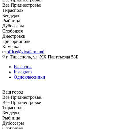
Всё Приднестровье
Тирасполь
Бендеры
Рыбница
Дубоссары
Слободзея
Днестровск
Григориополь
Каменка
office@vivafarm.md
г. Тирасполь, ул. ХХ Партсъезда 58Б
Facebook
Instagram
Одноклассники
Ваш город
Всё Приднестровье
Всё Приднестровье
Тирасполь
Бендеры
Рыбница
Дубоссары
Слободзея