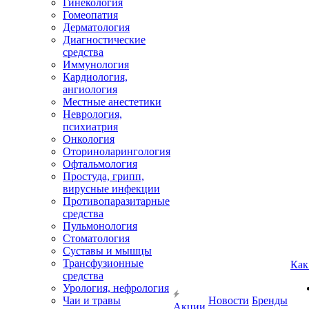
Гинекология
Гомеопатия
Дерматология
Диагностические
средства
Иммунология
Кардиология,
ангиология
Местные анестетики
Неврология,
психиатрия
Онкология
Оториноларингология
Офтальмология
Простуда, грипп,
вирусные инфекции
Противопаразитарные
средства
Пульмонология
Стоматология
Суставы и мышцы
Трансфузионные
Как
средства
Урология, нефрология
Чаи и травы
Новости
Бренды
Акции